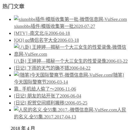
热门文章
xiunobbs插件/模版收集第一批
2020-07-27
[MTV] -南文北斗
2006-04-18
[QQ] qq情侣名字大全
2006-03-18
[八卦] 王婷婷—揭秘一个大三女生的性爱录像
2006-03-22
[日记] 下雨的天气的确不错
2006-04-22
[随笔]
今天国际警察节
2006-03-14
靠.. 手机给人偷了～
2006-11-06
[日记] 朋友的站开张了
2006-06-04
[日记] 祝贺空间顺利搬移!
2006-05-25
人民
的名义.全55集.2017.
2017-04-13
2018 年 4 月