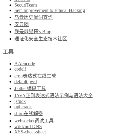
SecuriTeam
Self-Improvement to Ethical Hacking
乌云历史漏洞查询
安云网
我是熊猫哥's Blog
通证化安全生态技术社区
工具
AAencode
codelf
cron表达式在线生成
default pwd
J other编码工具
JAVA正则表达式语法示例与语法大全
jsfuck
ophcrack
shiro在线解密
websocket调试工具
wildcard DNS
XSS-cheat-sheet