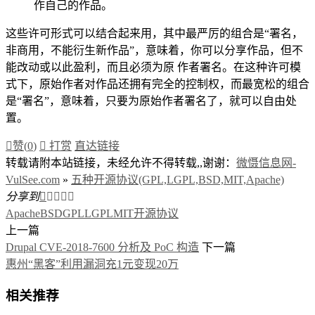
作自己的作品。
这些许可形式可以结合起来用，其中最严厉的组合是“署名，
非商用，不能衍生新作品”，意味着，你可以分享作品，但不
能改动或以此盈利，而且必须为原 作者署名。在这种许可模
式下，原始作者对作品还拥有完全的控制权，而最宽松的组合
是“署名”，意味着，只要为原始作者署名了，就可以自由处
置。

赞(
0
)

打赏
直达链接
转载请附本站链接，未经允许不得转载,,谢谢：
微慑信息网-
VulSee.com
»
五种开源协议(GPL,LGPL,BSD,MIT,Apache)
分享到





Apache
BSD
GPL
LGPL
MIT
开源协议
上一篇
Drupal CVE-2018-7600 分析及 PoC 构造
下一篇
惠州“黑客”利用漏洞充1元变现20万
相关推荐