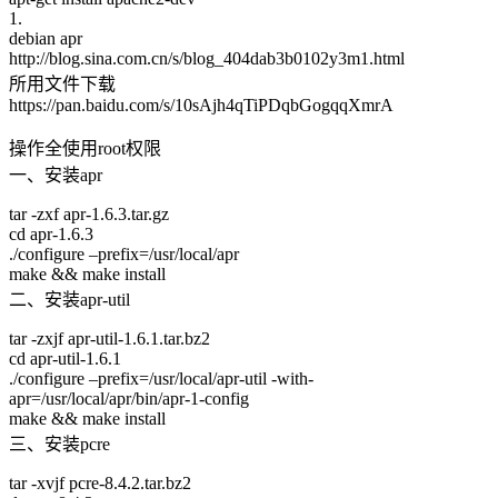
1.
debian apr
http://blog.sina.com.cn/s/blog_404dab3b0102y3m1.html
所用文件下载
https://pan.baidu.com/s/10sAjh4qTiPDqbGogqqXmrA
操作全使用root权限
一、安装apr
tar -zxf apr-1.6.3.tar.gz
cd apr-1.6.3
./configure –prefix=/usr/local/apr
make && make install
二、安装apr-util
tar -zxjf apr-util-1.6.1.tar.bz2
cd apr-util-1.6.1
./configure –prefix=/usr/local/apr-util -with-
apr=/usr/local/apr/bin/apr-1-config
make && make install
三、安装pcre
tar -xvjf pcre-8.4.2.tar.bz2