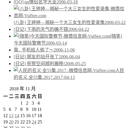
[QQ] qq情侣名字大全
2006-03-18
[八卦] 王婷婷—揭秘一个大三女生的性爱录像
2006-03-22
[日记] 下雨的天气的确不错
2006-04-22
[随笔]
今天国际警察节
2006-03-14
靠.. 手机给人偷了～
2006-11-06
[日记] 朋友的站开张了
2006-06-04
[日记] 祝贺空间顺利搬移!
2006-05-25
人民
的名义.全55集.2017.
2017-04-13
2018 年 11 月
一
二
三
四
五
六
日
1
2
3
4
5
6
7
8
9
10
11
12
13
14
15
16
17
18
19
20
21
22
23
24
25