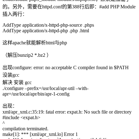
的。另外，需要在httpd.conf的第388行后即：#add PHP Module
插入两行：
AddType application/x-httpd-php-source .phps
AddType application/x-httpd-php .php .html
这样apache就能解析html与php
（解压bunzip2 *.bz2 ）
出现configure: error: no acceptable C compiler found in $PATH
没装gcc
解决 安装 gcc
./configure –prefix=/usr/local/apr-util –with-
apr=/usr/local/apr/bin/apr-1-config
出现：
xml/apr_xml.c:35:19: fatal error: expat.h: No such file or directory
#include <expat.h>
^
compilation terminated.
make[1]: *** [xml/apr_xml.lo] Error 1