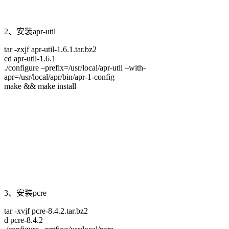
2、安装apr-util
tar -zxjf apr-util-1.6.1.tar.bz2
cd apr-util-1.6.1
./configure –prefix=/usr/local/apr-util –with-
apr=/usr/local/apr/bin/apr-1-config
make && make install
3、安装pcre
tar -xvjf pcre-8.4.2.tar.bz2
d pcre-8.4.2