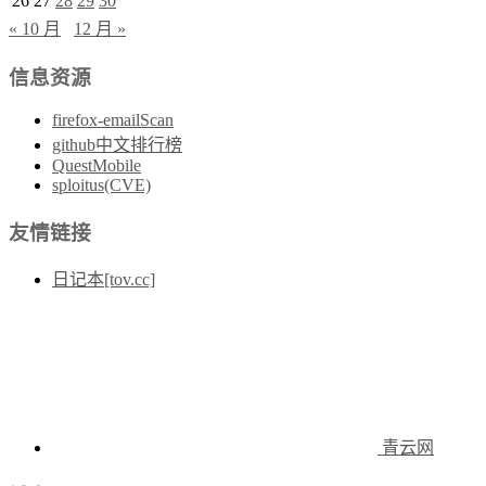
26
27
28
29
30
« 10 月
12 月 »
信息资源
firefox-emailScan
github中文排行榜
QuestMobile
sploitus(CVE)
友情链接
日记本[tov.cc]
青云网