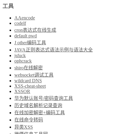
工具
AAencode
codelf
cron表达式在线生成
default pwd
J other编码工具
JAVA正则表达式语法示例与语法大全
jsfuck
ophcrack
shiro在线解密
websocket调试工具
wildcard DNS
XSS-cheat-sheet
XSSOR
华为默认账号/密码查询工具
历史域名解析记录查询
在线加密解密+编码工具
在线命令转码
异类XSS