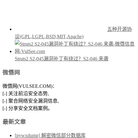
五种开源协
议(GPL,LGPL,BSD,MIT,Apache)
Struts2 S2-045漏洞补丁有绕过？S2-046 来袭
微慑网
微慑网(VULSEE.COM)：
[-] 关注前沿安全态势,
[-] 聚合网络安全漏洞信息,
[-] 分享安全文档案例。
最新文章
[pywxdump] 解密微信部分数据库