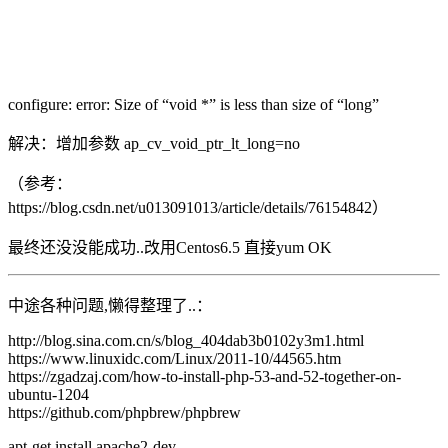
configure: error: Size of “void *” is less than size of “long”
解决：增加参数 ap_cv_void_ptr_lt_long=no
（参考：
https://blog.csdn.net/u013091013/article/details/76154842）
最终还没没能成功..改用Centos6.5 直接yum OK
中途各种问题,懒得整理了..：
http://blog.sina.com.cn/s/blog_404dab3b0102y3m1.html
https://www.linuxidc.com/Linux/2011-10/44565.htm
https://zgadzaj.com/how-to-install-php-53-and-52-together-on-
ubuntu-1204
https://github.com/phpbrew/phpbrew
apt-get install apache2-dev