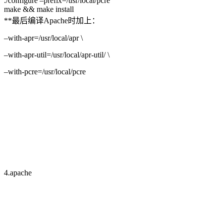
./configure –prefix=/usr/local/pcre
make && make install
**最后编译Apache时加上：
–with-apr=/usr/local/apr \
–with-apr-util=/usr/local/apr-util/ \
–with-pcre=/usr/local/pcre
4.apache