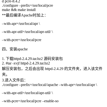
d pcre-8.4.2
./configure –prefix=/usr/local/pcre
make && make install
**最后编译Apache时加上：
–with-apr=/usr/local/apr \
–with-apr-util=/usr/local/apr-util/ \
–with-pcre=/usr/local/pcre
四、安装apache
1. 下载httpd-2.4.29.tar.bz2 源码安装包
2. #tar -xvjf httpd-2.4.29.tar.bz2
解压安装包，之后会出现 httpd-2.4.29 的文件夹，进入该文件
夹。
3.进入文件后：
./configure –prefix=/usr/local//apache –with-apr=/usr/local/apr \
–with-apr-util=/usr/local/apr-util/ \
–with-pcre=/usr/local/pcre –enable-so