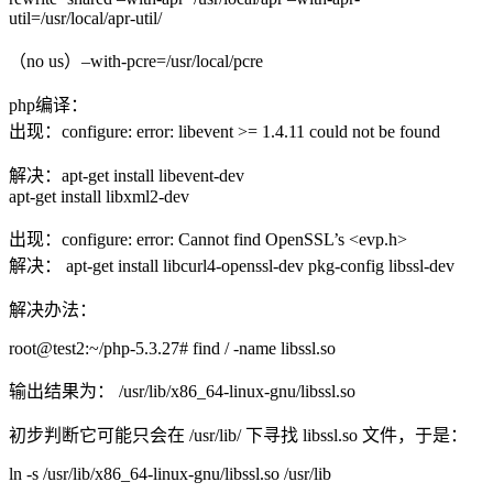
util=/usr/local/apr-util/
（no us）–with-pcre=/usr/local/pcre
php编译：
出现：configure: error: libevent >= 1.4.11 could not be found
解决：apt-get install libevent-dev
apt-get install libxml2-dev
出现：configure: error: Cannot find OpenSSL’s <evp.h>
解决： apt-get install libcurl4-openssl-dev pkg-config libssl-dev
解决办法：
root@test2:~/php-5.3.27# find / -name libssl.so
输出结果为： /usr/lib/x86_64-linux-gnu/libssl.so
初步判断它可能只会在 /usr/lib/ 下寻找 libssl.so 文件，于是：
ln -s /usr/lib/x86_64-linux-gnu/libssl.so /usr/lib