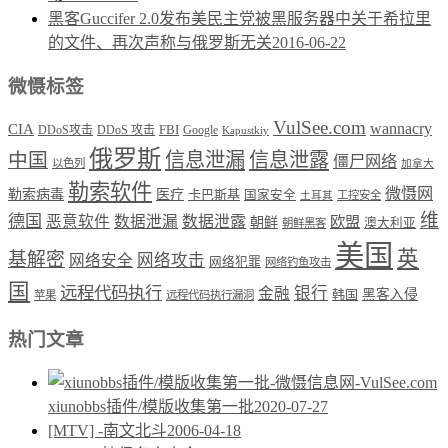
黑客Guccifer 2.0发布美民主党被黑服务器中关于希拉里
的文件、再次声称与俄罗斯无关
2016-06-22
微慑标签
VulSee.com
wannacry
CIA
DDoS攻击
DDoS 攻击
FBI
Google
Kapustkiy
俄罗斯
中国
信息泄漏
信息泄露
僵尸网络
以色列
加拿大
勒索软件
微慑网
勒索病毒
医疗
卡巴斯基
国家安全
工控安全
土耳其
维
德国
恶意软件
数据泄漏
数据泄露
欧盟
朝鲜
澳大利亚
朝鲜黑客
美国
英
基解密
网络攻击
网络安全
网络犯罪
网络钓鱼攻击
国
远程代码执行
银行
金融
韩国
黑客入侵
苹果
远程代码执行漏洞
热门文章
xiunobbs插件/模版收集第一批
2020-07-27
[MTV] -南文北斗
2006-04-18