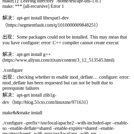
make[1]: Leaving directory `/home/test/apr-util-1.6.1′
make: *** [all-recursive] Error 1
解决：apt-get install libexpat1-dev
（https://segmentfault.com/q/1010000009848251）
出现：Some packages could not be installed. This may mean that
you have configure: error: C++ compiler cannot create execut
解决：apt-get install g++
(https://www.aliyun.com/zixun/content/3_12_513545.html)
./configure
出现：checking whether to enable mod_deflate… configure: error:
mod_deflate has been requested but can not be built due to
prerequisite failures
解决：apt-get install zlib1g-
dev（http://blog.51cto.com/linuxme/971631）
make&&make install
./configure –prefix=/usr/local/apache2 –with-included-apr –enable-
so –enable-deflate=shared –enable-expires=shared –enable-
rewrite=shared –with-apr=/usr/local/apr –with-apr-