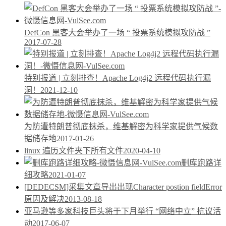
DefCon 黑客大会举办了一场 “ 投票系统模拟攻防战 ”
2017-07-28
特别报道 | 立刻排查！Apache Log4j2 远程代码执行漏
洞！
2021-12-10
为防遭特朗普彻底抹杀，维基解密为科学家提供气候数
据储存地
2017-01-26
linux 遍历文件夹下所有文件
2020-04-10
删库跑路详
细攻略
2021-01-07
[DEDECSM]采集文章导出出现Character postion fieldError
原因及解决
2013-08-18
亚马逊等多家科技巨头将于下月举行 “网络中立” 抗议活
动
2017-06-07