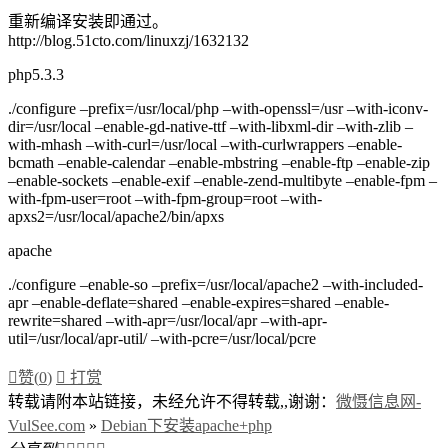
重新编译安装即通过。
http://blog.51cto.com/linuxzj/1632132
php5.3.3
./configure –prefix=/usr/local/php –with-openssl=/usr –with-iconv-
dir=/usr/local –enable-gd-native-ttf –with-libxml-dir –with-zlib –
with-mhash –with-curl=/usr/local –with-curlwrappers –enable-
bcmath –enable-calendar –enable-mbstring –enable-ftp –enable-zip
–enable-sockets –enable-exif –enable-zend-multibyte –enable-fpm –
with-fpm-user=root –with-fpm-group=root –with-
apxs2=/usr/local/apache2/bin/apxs
apache
./configure –enable-so –prefix=/usr/local/apache2 –with-included-
apr –enable-deflate=shared –enable-expires=shared –enable-
rewrite=shared –with-apr=/usr/local/apr –with-apr-
util=/usr/local/apr-util/ –with-pcre=/usr/local/pcre

赞(
0
)

打赏
转载请附本站链接，未经允许不得转载,,谢谢：
微慑信息网-
VulSee.com
»
Debian下安装apache+php