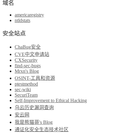
域名
americaregistry
ntldstats
安全站点
ChaBug安全
CVE中文申请站
CXSecurity
find-sec-bugs
Mrxn's Blog
OSINT-工具和资源
ptestmethod
sec-wiki
SecuriTeam
Self-Improvement to Ethical Hacking
乌云历史漏洞查询
安云网
我是熊猫哥's Blog
通证化安全生态技术社区