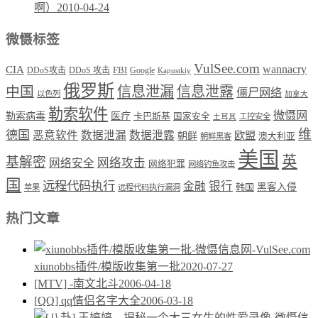
啊）
2010-04-24
微慑标签
VulSee.com
wannacry
CIA
DDoS攻击
DDoS 攻击
FBI
Google
Kapustkiy
俄罗斯
中国
信息泄漏
信息泄露
僵尸网络
以色列
加拿大
勒索软件
微慑网
勒索病毒
医疗
卡巴斯基
国家安全
工控安全
土耳其
维
德国
恶意软件
数据泄漏
数据泄露
欧盟
朝鲜
澳大利亚
朝鲜黑客
美国
英
基解密
网络攻击
网络安全
网络犯罪
网络钓鱼攻击
国
远程代码执行
银行
金融
韩国
黑客入侵
苹果
远程代码执行漏洞
热门文章
xiunobbs插件/模版收集第一批
2020-07-27
[MTV] -南文北斗
2006-04-18
[QQ] qq情侣名字大全
2006-03-18