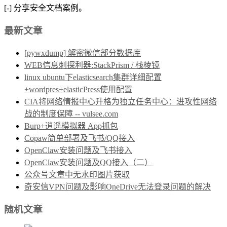
[-] 分享安全文档案例。
最新文章
[pywxdump] 解密微信部分数据库
WEB信息刺探利器:StackPrism / 栈棱镜
linux ubuntu下elasticsearch集群详细配置
+wordpres+elasticPress使用配置
CIA将网络情报中心升格为独立任务中心：进攻性网络
战的制度保障 -- vulsee.com
Burp+逍遥模拟器 App抓包
Copaw简单部署及飞书/QQ接入
OpenClaw安装问题及飞书接入
OpenClaw安装问题及QQ接入（二）
公众号文章中无水印图片获取
奇安信VPN问题及影响OneDrive无法登录问题的解决
随机文章