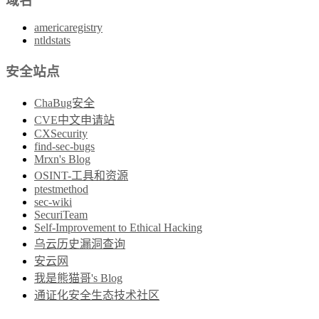
域名
americaregistry
ntldstats
安全站点
ChaBug安全
CVE中文申请站
CXSecurity
find-sec-bugs
Mrxn's Blog
OSINT-工具和资源
ptestmethod
sec-wiki
SecuriTeam
Self-Improvement to Ethical Hacking
乌云历史漏洞查询
安云网
我是熊猫哥's Blog
通证化安全生态技术社区