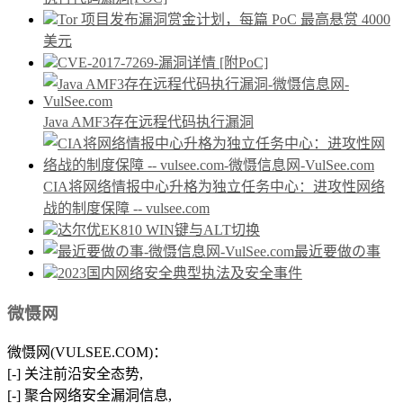
Tor 项目发布漏洞赏金计划，每篇 PoC 最高悬赏 4000
美元
CVE-2017-7269-漏洞详情 [附PoC]
Java AMF3存在远程代码执行漏洞
CIA将网络情报中心升格为独立任务中心：进攻性网络
战的制度保障 -- vulsee.com
达尔优EK810 WIN键与ALT切换
最近要做の事
2023国内网络安全典型执法及安全事件
微慑网
微慑网(VULSEE.COM)：
[-] 关注前沿安全态势,
[-] 聚合网络安全漏洞信息,