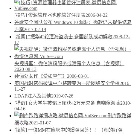
[技巧] 资源管理器也能管好注册表
2006-04-22
谷歌安全团队公布 Windows 10 漏洞：微软仍未提供修复
方案
2017-02-19
[新闻] “振华4”轮遭海盗袭击 多国部队成功解救
2008-12-
17
央视提醒：微信清粉服务或泄露个人信息（含视频）
2020-08-13
孙俪处女作《爱如空气》
2006-03-01
英国战时密码破译中心将转变为一所网络安全学校
2016-
11-27
LDAP注入及其他
2019-07-26
[猎奇] 女大学生被骗上床获42万元欠条 自嘲像海藻
2010-
04-16
删库跑路详
细攻略
2021-01-07
[搞笑] 一位MM在应聘中的爆强回答！！（真的好强