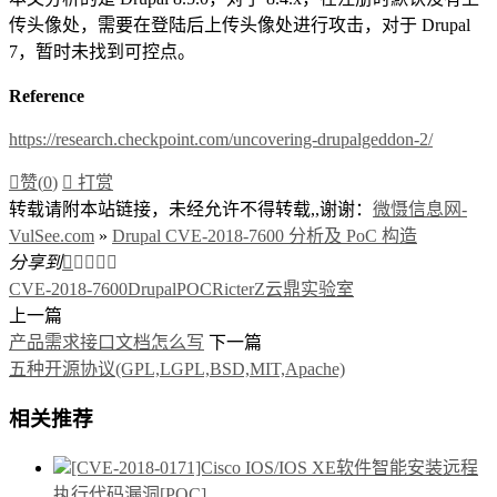
传头像处，需要在登陆后上传头像处进行攻击，对于 Drupal
7，暂时未找到可控点。
Reference
https://research.checkpoint.com/uncovering-drupalgeddon-2/

赞(
0
)

打赏
转载请附本站链接，未经允许不得转载,,谢谢：
微慑信息网-
VulSee.com
»
Drupal CVE-2018-7600 分析及 PoC 构造
分享到





CVE-2018-7600
Drupal
POC
RicterZ
云鼎实验室
上一篇
产品需求接口文档怎么写
下一篇
五种开源协议(GPL,LGPL,BSD,MIT,Apache)
相关推荐
[CVE-2018-0171]Cisco IOS/IOS XE软件智能安装远程
执行代码漏洞[POC]