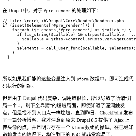
在 Drupal 中，对于
的处理如下：
#pre_render
// file: \core\lib\Drupal\Core\Render\Renderer.php

if (isset($elements['#pre_render'])) {

    foreach ($elements['#pre_render'] as $callable) {

      if (is_string($callable) && strpos($callable, '::
        $callable = $this->controllerResolver->getContr
      }

      $elements = call_user_func($callable, $elements);

    }

  }
所以如果我们能将这些变量注入到
数组中，即可造成代
$form
码执行的问题。
但是由于 Drupal 代码复杂，调用链很长，所以导致了所谓“开
局一个 #，剩下全靠猜”的尴尬局面，即使知道了漏洞触发
点，但是找不到入口点一样尴尬。直到昨日，CheckPoint 发布
了一篇分析博客，我才注意到原来 Drupal 8.5 提供了 Ajax 上
传头像的点，并且明显存在一个
数组的操纵。在已经知
$form
道触发点的情况下，构造剩下的 PoC 就非常容易了。