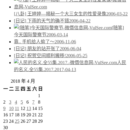
[八卦] 王婷婷—揭秘一个大三女生的性爱录像
2006-03-22
[日记] 下雨的天气的确不错
2006-04-22
[随笔]
今天国际警察节
2006-03-14
靠.. 手机给人偷了～
2006-11-06
[日记] 朋友的站开张了
2006-06-04
[日记] 祝贺空间顺利搬移!
2006-05-25
人民
的名义.全55集.2017.
2017-04-13
2018 年 4 月
一
二
三
四
五
六
日
1
2
3
4
5
6
7
8
9
10
11
12
13
14
15
16
17
18
19
20
21
22
23
24
25
26
27
28
29
30