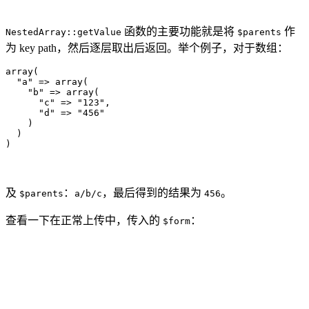
函数的主要功能就是将
作
NestedArray::getValue
$parents
为 key path，然后逐层取出后返回。举个例子，对于数组：
array(

  "a" => array(

    "b" => array(

      "c" => "123",

      "d" => "456"

    )

  )

)
及
：
，最后得到的结果为
。
$parents
a/b/c
456
查看一下在正常上传中，传入的
：
$form