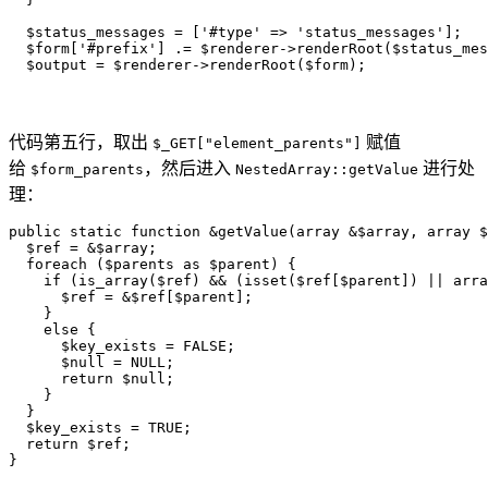
  $status_messages = ['#type' => 'status_messages'];

  $form['#prefix'] .= $renderer->renderRoot($status_mes
  $output = $renderer->renderRoot($form);
代码第五行，取出
赋值
$_GET["element_parents"]
给
，然后进入
进行处
$form_parents
NestedArray::getValue
理：
public static function &getValue(array &$array, array $
  $ref = &$array;

  foreach ($parents as $parent) {

    if (is_array($ref) && (isset($ref[$parent]) || arra
      $ref = &$ref[$parent];

    }

    else {

      $key_exists = FALSE;

      $null = NULL;

      return $null;

    }

  }

  $key_exists = TRUE;

  return $ref;

}