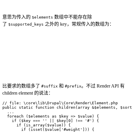
意思为传入的
数组中不能存在除
$elements
了
之外的 key，常规传入的数组为：
$supported_keys
比要求的数组多了
和
。不过 Render API 有
#suffix
#prefix
children element 的说法：
// file: \core\lib\Drupal\Core\Render\Element.php

public static function children(array &$elements, $sort
  ...  

  foreach ($elements as $key => $value) {

    if ($key === '' || $key[0] !== '#') {

      if (is_array($value)) {

        if (isset($value['#weight'])) {
