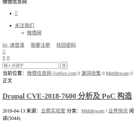
微慑信息网

关注我们
微慑网
Hi, 请登录
我要注册
找回密码




当前位置：
微慑信息网-VulSee.com
漏洞收集
Middleware



正文
Drupal CVE-2018-7600 分析及 PoC 构造
2018-04-13
来源：
云鼎实验室
分类：
Middleware
/
业界快讯
阅
读(5044)