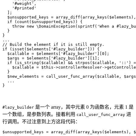
    '#weight',

    '#printed'

  ];

  $unsupported_keys = array_diff(array_keys($elements),
  if (count($unsupported_keys)) {

    throw new \DomainException(sprintf('When a #lazy_bu
  }

}

...

// Build the element if it is still empty.

if (isset($elements['#lazy_builder'])) {

  $callable = $elements['#lazy_builder'][0];

  $args = $elements['#lazy_builder'][1];

  if (is_string($callable) && strpos($callable, '::') =
    $callable = $this->controllerResolver->getControlle
  }

  $new_elements = call_user_func_array($callable, $args
  ...

}
是一个 array，其中元素 0 为函数名，元素 1 是
#lazy_builder
一个数组，是参数列表。接着利用
进
call_user_func_array
行调用。不过注意到上方这段代码：