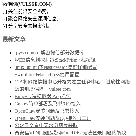
微慑网(VULSEE.COM)：
[-] 关注前沿安全态势,
[-] 聚合网络安全漏洞信息,
[-] 分享安全文档案例。
最新文章
[pywxdump] 解密微信部分数据库
WEB信息刺探利器:StackPrism / 栈棱镜
linux ubuntu下elasticsearch集群详细配置
+wordpres+elasticPress使用配置
CIA将网络情报中心升格为独立任务中心：进攻性网络
战的制度保障 -- vulsee.com
Burp+逍遥模拟器 App抓包
Copaw简单部署及飞书/QQ接入
OpenClaw安装问题及飞书接入
OpenClaw安装问题及QQ接入（二）
公众号文章中无水印图片获取
奇安信VPN问题及影响OneDrive无法登录问题的解决