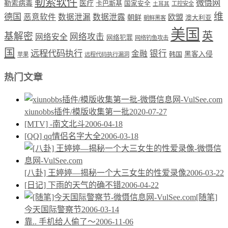
勒索软件
微慑网
勒索病毒
医疗
卡巴斯基
国家安全
工控安全
土耳其
维
德国
恶意软件
数据泄漏
数据泄露
欧盟
朝鲜
澳大利亚
朝鲜黑客
美国
英
基解密
网络攻击
网络安全
网络犯罪
网络钓鱼攻击
国
远程代码执行
银行
金融
韩国
黑客入侵
苹果
远程代码执行漏洞
热门文章
xiunobbs插件/模版收集第一批
2020-07-27
[MTV] -南文北斗
2006-04-18
[QQ] qq情侣名字大全
2006-03-18
[八卦] 王婷婷—揭秘一个大三女生的性爱录像
2006-03-22
[日记] 下雨的天气的确不错
2006-04-22
[随笔]
今天国际警察节
2006-03-14
靠.. 手机给人偷了～
2006-11-06