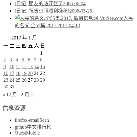
[日记] 朋友的站开张了
2006-06-04
[日记] 祝贺空间顺利搬移!
2006-05-25
人民
的名义.全55集.2017.
2017-04-13
2017 年 1 月
一
二
三
四
五
六
日
1
2
3
4
5
6
7
8
9
10
11
12
13
14
15
16
17
18
19
20
21
22
23
24
25
26
27
28
29
30
31
« 12 月
2 月 »
信息资源
firefox-emailScan
github中文排行榜
QuestMobile