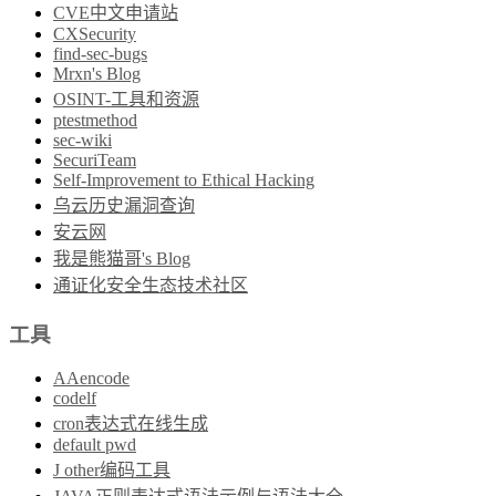
CVE中文申请站
CXSecurity
find-sec-bugs
Mrxn's Blog
OSINT-工具和资源
ptestmethod
sec-wiki
SecuriTeam
Self-Improvement to Ethical Hacking
乌云历史漏洞查询
安云网
我是熊猫哥's Blog
通证化安全生态技术社区
工具
AAencode
codelf
cron表达式在线生成
default pwd
J other编码工具