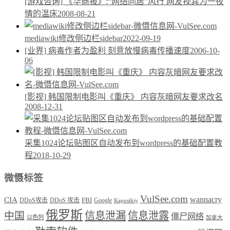
[游戏咨询] 《华商报》:“网络同居”风行 网友视其为一夜
情的温床
2008-08-21
mediawiki修改侧边栏sidebar
2022-09-19
[业界] 病毒作者为盈利 刻意放慢病毒传播速度
2006-10-
06
[影视] 韩国限制电影叫《重庆》 内容灰暗网友要求改名
2008-12-31
采集1024论坛贴图区自动发布到wordpress的基础配置教
程
2018-10-29
微慑标签
VulSee.com
wannacry
CIA
DDoS攻击
DDoS 攻击
FBI
Google
Kapustkiy
俄罗斯
中国
信息泄漏
信息泄露
僵尸网络
以色列
加拿大