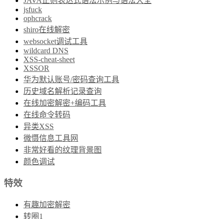
JAVA正则表达式语法示例与语法大全
jsfuck
ophcrack
shiro在线解密
websocket调试工具
wildcard DNS
XSS-cheat-sheet
XSSOR
华为默认账号/密码查询工具
历史域名解析记录查询
在线加密解密+编码工具
在线命令转码
异类XSS
微慑信息工具网
非常好看的纹理背景图
颜色调试
特效
有趣加密解密
转圈1