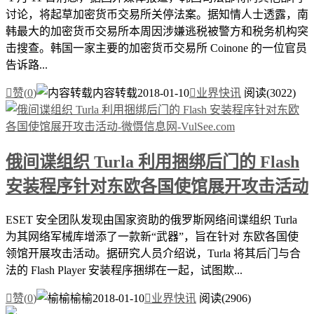
讨论，将起草加密货币交易所关停法案。据知情人士透露，南
韩最大的加密货币交易所本周因涉嫌逃税被警方和税务机构突
击搜查。韩国一家主要的加密货币交易所 Coinone 的一位官员
告诉路...

赞(
0
)
内容转载
2018-01-10

业界快讯
阅读(3022)
俄间谍组织 Turla 利用捆绑后门的 Flash
安装程序针对东欧各国使馆展开攻击活动
ESET 安全团队发现由国家资助的俄罗斯网络间谍组织 Turla
为其网络军械库增添了一款新“武器”，旨在针对 东欧各国使
领馆开展攻击活动。据研究人员介绍说，Turla 将其后门与合
法的 Flash Player 安装程序捆绑在一起，试图欺...

赞(
0
)
榆榆
2018-01-10

业界快讯
阅读(2906)