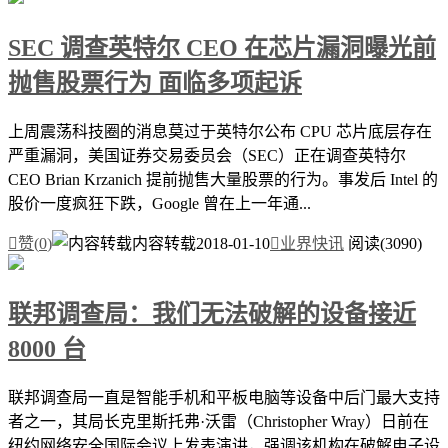
SEC 调查英特尔 CEO 在芯片漏洞曝光前
抛售股票行为 面临多项起诉
上周震荡科技圈的消息莫过于英特尔公布 CPU 芯片底层存在
严重漏洞，美国证券交易委员会（SEC）正在调查英特尔
CEO Brian Krzanich 提前抛售大量股票的行为。事发后 Intel 的
股价一度疯狂下跌，Google 曾在上一年通...

赞(
0
)
内容转载
2018-01-10

业界快讯
阅读(3090)
联邦调查局：我们无法破解的设备接近
8000 台
联邦调查局一直是智能手机和平板电脑等设备中后门最大支持
者之一，其局长克里斯托弗·沃雷（Christopher Wray）日前在
纽约网络安全国际会议上发表演讲，强调该机构在破解电子设