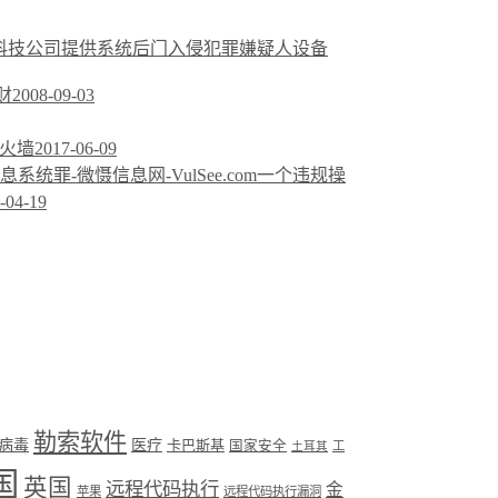
科技公司提供系统后门入侵犯罪嫌疑人设备
财
2008-09-03
防火墙
2017-06-09
一个违规操
-04-19
勒索软件
病毒
医疗
卡巴斯基
国家安全
工
土耳其
国
英国
远程代码执行
金
苹果
远程代码执行漏洞