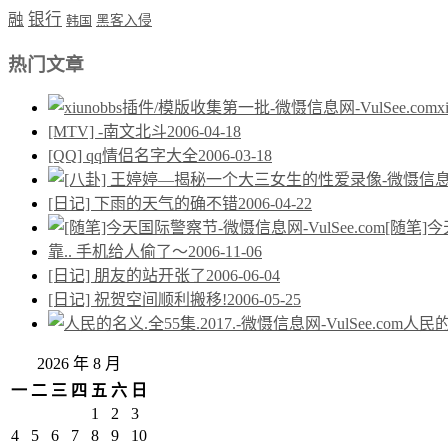
银行
融
韩国
黑客入侵
热门文章
[MTV] -南文北斗
2006-04-18
[QQ] qq情侣名字大全
2006-03-18
[日记] 下雨的天气的确不错
2006-04-22
[随笔]
靠.. 手机给人偷了～
2006-11-06
[日记] 朋友的站开张了
2006-06-04
[日记] 祝贺空间顺利搬移!
2006-05-25
人民的名
2026 年 8 月
一
二
三
四
五
六
日
1
2
3
4
5
6
7
8
9
10