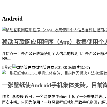
Android
移动互联网应用程序（App）收集使用个
评估点一：是否公开收集使用个人信息的规则 1.1 是否公开
b)&...

赞(
0
)
微慑管理员
2021-09-26
阅读(3247)
一张壁纸使Android手机集体变砖，目
作者 | 李俊辰 近日，一名网友在 Twitter 上传了一张
再次中招。只因为使用了一张风景壁纸就能导致手机崩溃？经该网