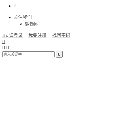

关注我们
微慑网
Hi, 请登录
我要注册
找回密码



