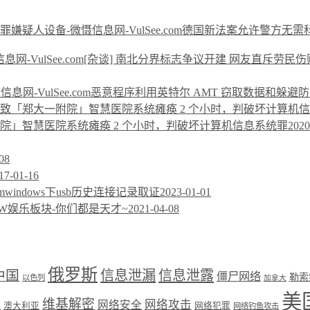
德国新法案允许警方无需
[杂谈] 南北分界标志争议开建 网友直斥劳民伤
恶意程序利用英特尔 AMT 窃取数据和躲避
附院」智慧医院系统瘫痪 2 个小时，判破坏计算机信息系统罪
2020
08
17-01-16
windows下usb历史连接记录取证
2023-01-01
W娱乐板块-你们都是天才~
2021-04-08
俄罗斯
中国
信息泄漏
信息泄露
僵尸网络
勒索
以色列
加拿大
美
维基解密
网络攻击
盟
网络安全
澳大利亚
网络犯罪
网络钓鱼攻击