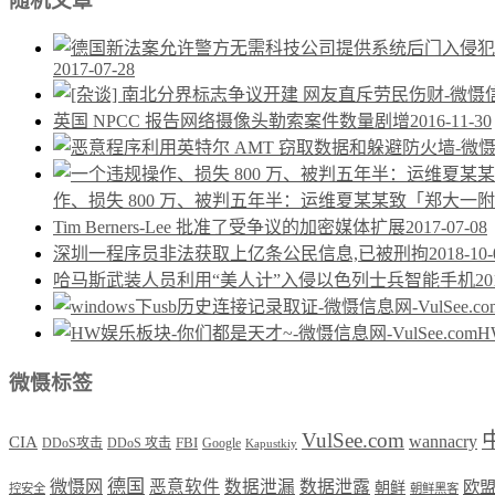
随机文章
2017-07-28
英国 NPCC 报告网络摄像头勒索案件数量剧增
2016-11-30
作、损失 800 万、被判五年半：运维夏某某致「郑大一
Tim Berners-Lee 批准了受争议的加密媒体扩展
2017-07-08
深圳一程序员非法获取上亿条公民信息,已被刑拘
2018-10-
哈马斯武装人员利用“美人计”入侵以色列士兵智能手机
20
H
微慑标签
VulSee.com
wannacry
CIA
DDoS攻击
DDoS 攻击
FBI
Google
Kapustkiy
德国
微慑网
恶意软件
数据泄漏
数据泄露
欧
朝鲜
控安全
朝鲜黑客