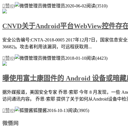

赞(
0
)
微慑管理员
2020-06-02
阅读(3510)
CNVD关于Android平台WebView
安全公告编号:CNTA-2018-0005 2017年12月7日，国家信息
36682)。攻击者利用该漏洞，可远程获取用...

赞(
0
)
微慑管理员
2018-01-10
阅读(4423)
曝使用富士康固件的 Android 设备或暗
据外媒报道，美国安全专家 乔恩·索耶 今年 8 月发现，一些 
访问通讯内容。 乔恩·索耶 提供了关于如何从Android设备中检测.

赞(
0
)
狐狸酱
2016-10-13
阅读(3905)
微慑网