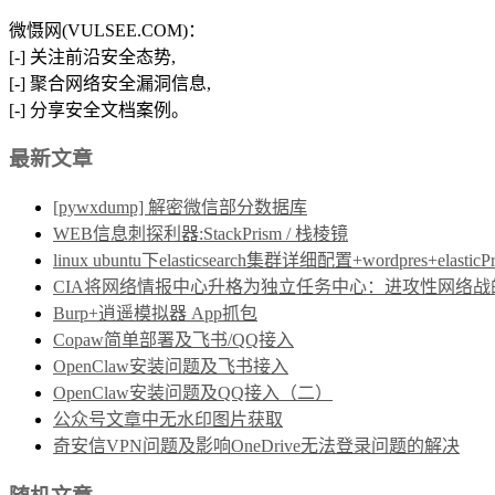
微慑网(VULSEE.COM)：
[-] 关注前沿安全态势,
[-] 聚合网络安全漏洞信息,
[-] 分享安全文档案例。
最新文章
[pywxdump] 解密微信部分数据库
WEB信息刺探利器:StackPrism / 栈棱镜
linux ubuntu下elasticsearch集群详细配置+wordpres+elast
CIA将网络情报中心升格为独立任务中心：进攻性网络战的制度保障
Burp+逍遥模拟器 App抓包
Copaw简单部署及飞书/QQ接入
OpenClaw安装问题及飞书接入
OpenClaw安装问题及QQ接入（二）
公众号文章中无水印图片获取
奇安信VPN问题及影响OneDrive无法登录问题的解决