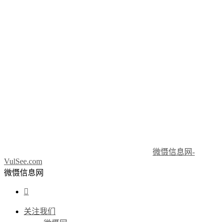
微慑信息网-
VulSee.com
微慑信息网

关注我们