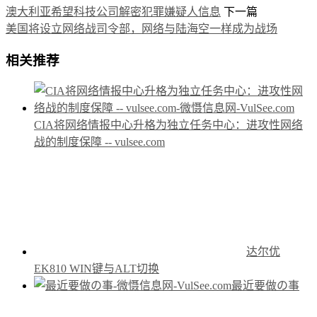
澳大利亚希望科技公司解密犯罪嫌疑人信息
下一篇
美国将设立网络战司令部，网络与陆海空一样成为战场
相关推荐
CIA将网络情报中心升格为独立任务中心：进攻性网络
战的制度保障 -- vulsee.com
达尔优
EK810 WIN键与ALT切换
最近要做の事