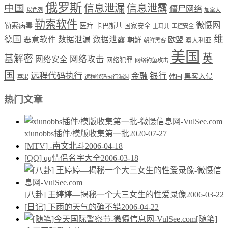
俄罗斯
中国
信息泄漏
信息泄露
僵尸网络
以色列
加拿大
勒索软件
微慑网
勒索病毒
医疗
卡巴斯基
国家安全
工控安全
土耳其
维
德国
恶意软件
数据泄漏
数据泄露
欧盟
朝鲜
澳大利亚
朝鲜黑客
美国
英
基解密
网络攻击
网络安全
网络犯罪
网络钓鱼攻击
国
远程代码执行
银行
金融
韩国
黑客入侵
苹果
远程代码执行漏洞
热门文章
xiunobbs插件/模版收集第一批
2020-07-27
[MTV] -南文北斗
2006-04-18
[QQ] qq情侣名字大全
2006-03-18
[八卦] 王婷婷—揭秘一个大三女生的性爱录像
2006-03-22
[日记] 下雨的天气的确不错
2006-04-22
[随笔]