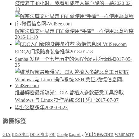
疫情复工48小时，我看到成年人最心酸的一幕
2020-02-
13
解密法庭文档显示 FBI 像使用“手雷”一样使用恶意程序
2016-11-10
EDC入门级随身装备推荐
2018-01-18
Samba 发现一个七年历史的远程代码执行漏洞
2017-05-
25
维基解密最新曝光：CIA 曾植入多款恶意工具窃取
Windows 与 Linux 操作系统 SSH 凭证
2017-07-07
毕业这麽多年
2009-09-23
微慑标签
VulSee.com
wannacry
CIA
DDoS攻击
DDoS 攻击
FBI
Google
Kapustkiy