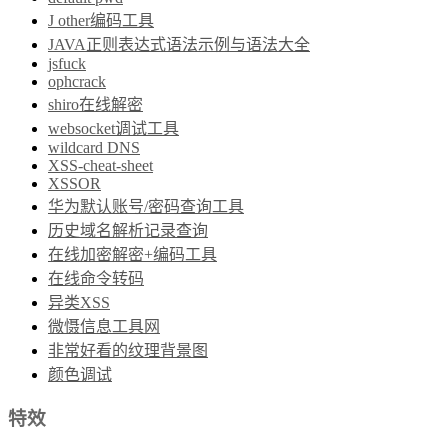
J other编码工具
JAVA正则表达式语法示例与语法大全
jsfuck
ophcrack
shiro在线解密
websocket调试工具
wildcard DNS
XSS-cheat-sheet
XSSOR
华为默认账号/密码查询工具
历史域名解析记录查询
在线加密解密+编码工具
在线命令转码
异类XSS
微慑信息工具网
非常好看的纹理背景图
颜色调试
特效