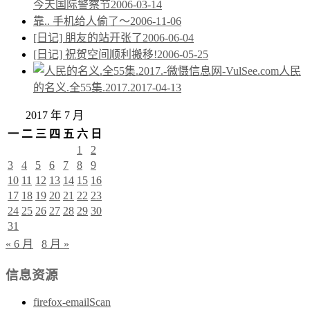
今天国际警察节
2006-03-14
靠.. 手机给人偷了～
2006-11-06
[日记] 朋友的站开张了
2006-06-04
[日记] 祝贺空间顺利搬移!
2006-05-25
人民
的名义.全55集.2017.
2017-04-13
2017 年 7 月
一
二
三
四
五
六
日
1
2
3
4
5
6
7
8
9
10
11
12
13
14
15
16
17
18
19
20
21
22
23
24
25
26
27
28
29
30
31
« 6 月
8 月 »
信息资源
firefox-emailScan