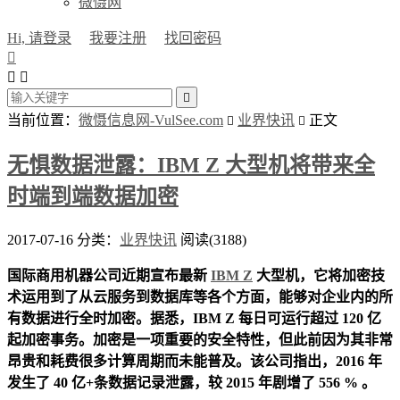
微慑网
Hi, 请登录
我要注册
找回密码




当前位置：
微慑信息网-VulSee.com
业界快讯
正文


无惧数据泄露：IBM Z 大型机将带来全
时端到端数据加密
2017-07-16
分类：
业界快讯
阅读(3188)
国际商用机器公司近期宣布最新
IBM Z
大型机，它将加密技
术运用到了从云服务到数据库等各个方面，能够对企业内的所
有数据进行全时加密。据悉，IBM Z 每日可运行超过 120 亿
起加密事务。加密是一项重要的安全特性，但此前因为其非常
昂贵和耗费很多计算周期而未能普及。该公司指出，2016 年
发生了 40 亿+条数据记录泄露，较 2015 年剧增了 556 % 。