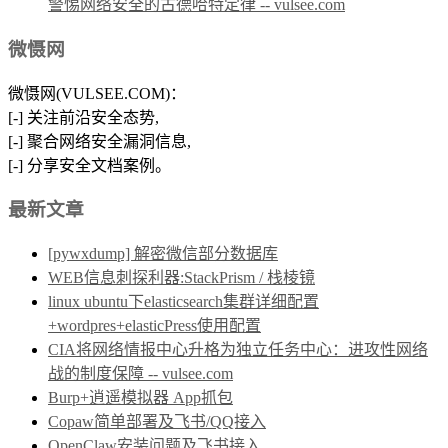
警惕网络安全的古德哈特定律 -- vulsee.com
微慑网
微慑网(VULSEE.COM)：
[-] 关注前沿安全态势,
[-] 聚合网络安全漏洞信息,
[-] 分享安全文档案例。
最新文章
[pywxdump] 解密微信部分数据库
WEB信息刺探利器:StackPrism / 栈棱镜
linux ubuntu下elasticsearch集群详细配置
+wordpres+elasticPress使用配置
CIA将网络情报中心升格为独立任务中心：进攻性网络
战的制度保障 -- vulsee.com
Burp+逍遥模拟器 App抓包
Copaw简单部署及飞书/QQ接入
OpenClaw安装问题及飞书接入