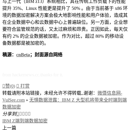
与上一代（IBM z13）系统相比，其在传统工作负载下的性能
提升 35%、Linux 性能更是提升了 50% 。由于当前基于 x86 环
境的数据加密解决方案会极大地影响性能和用户体验，造成其
在企业数据中心和云数据中心上普遍缺位。另一方面，企业想
要符合监管规范的话，又太过麻烦和昂贵。正因如此，每天仅
有约 2% 的企业数据被加密。作为对比，超过 80% 的移动设
备数据都是被加密的。
稿源：
cnBeta
；
封面源自网络
from hackernews.cc.thanks for it.

赞(
0
)

打赏
转载请附本站链接，未经允许不得转载,,谢谢：
微慑信息网-
VulSee.com
»
无惧数据泄露：IBM Z 大型机将带来全时端到端
数据加密
分享到





IBM Z
端到端数据加密
上一篇