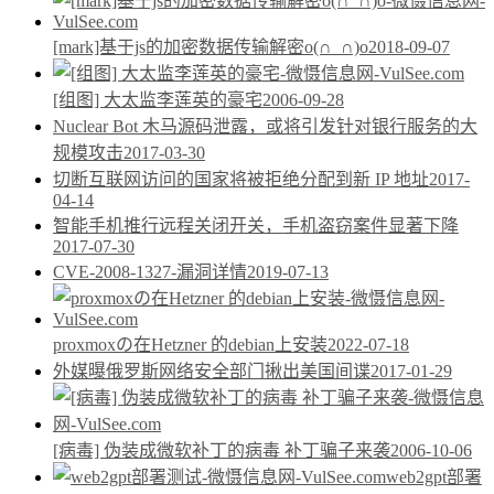
[mark]基于js的加密数据传输解密o(∩_∩)o
2018-09-07
[组图] 大太监李莲英的豪宅
2006-09-28
Nuclear Bot 木马源码泄露，或将引发针对银行服务的大
规模攻击
2017-03-30
切断互联网访问的国家将被拒绝分配到新 IP 地址
2017-
04-14
智能手机推行远程关闭开关，手机盗窃案件显著下降
2017-07-30
CVE-2008-1327-漏洞详情
2019-07-13
proxmoxの在Hetzner 的debian上安装
2022-07-18
外媒曝俄罗斯网络安全部门揪出美国间谍
2017-01-29
[病毒] 伪装成微软补丁的病毒 补丁骗子来袭
2006-10-06
web2gpt部署