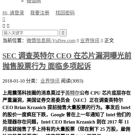
微慑网
Hi, 请登录
我要注册
找回密码




当前位置：
微慑信息网-VulSee.com
业界快讯
正文


SEC 调查英特尔 CEO 在芯片漏洞曝光前
抛售股票行为 面临多项起诉
2018-01-10
分类：
业界快讯
阅读(3093)
上周震荡科技圈的消息莫过于
英特尔
公布 CPU 芯片底层存在
严重漏洞，美国证券交易委员会（SEC）正在调查英特尔
CEO Brian Krzanich 提前抛售大量股票的行为。事发后 Intel
的股价一度疯狂下跌，Google 曾在上一年通知了 Intel 他们的
处理器存在问题，Intel CEO Brian Krzanich 则在 2017 年 11
月底就抛售了手上持有的大量股票（现在剩下 25 万股，雇佣