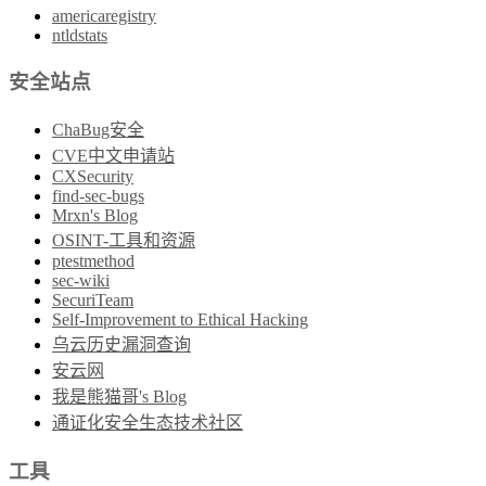
americaregistry
ntldstats
安全站点
ChaBug安全
CVE中文申请站
CXSecurity
find-sec-bugs
Mrxn's Blog
OSINT-工具和资源
ptestmethod
sec-wiki
SecuriTeam
Self-Improvement to Ethical Hacking
乌云历史漏洞查询
安云网
我是熊猫哥's Blog
通证化安全生态技术社区
工具