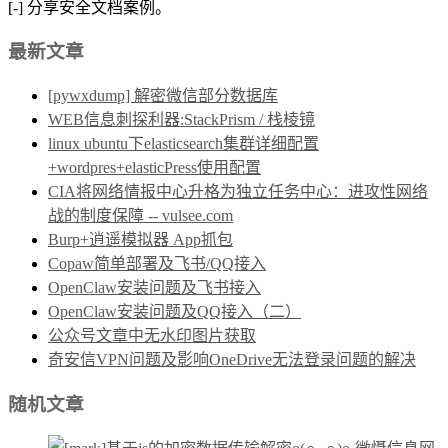
[-] 分享安全文档案例。
最新文章
[pywxdump] 解密微信部分数据库
WEB信息刺探利器:StackPrism / 栈棱镜
linux ubuntu下elasticsearch集群详细配置
+wordpres+elasticPress使用配置
CIA将网络情报中心升格为独立任务中心：进攻性网络
战的制度保障 -- vulsee.com
Burp+逍遥模拟器 App抓包
Copaw简单部署及飞书/QQ接入
OpenClaw安装问题及飞书接入
OpenClaw安装问题及QQ接入（二）
公众号文章中无水印图片获取
奇安信VPN问题及影响OneDrive无法登录问题的解决
随机文章