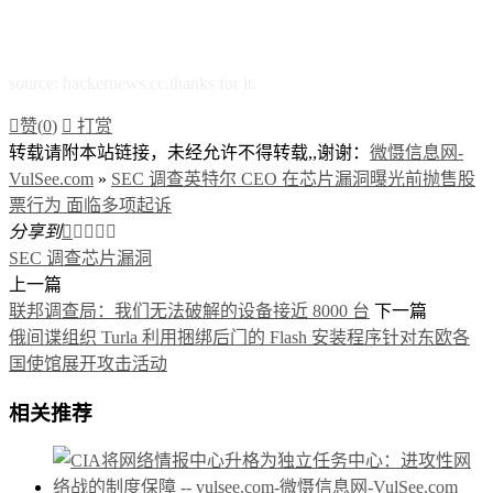
source: hackernews.cc.thanks for it.

赞(
0
)

打赏
转载请附本站链接，未经允许不得转载,,谢谢：
微慑信息网-
VulSee.com
»
SEC 调查英特尔 CEO 在芯片漏洞曝光前抛售股
票行为 面临多项起诉
分享到





SEC 调查
芯片漏洞
上一篇
联邦调查局：我们无法破解的设备接近 8000 台
下一篇
俄间谍组织 Turla 利用捆绑后门的 Flash 安装程序针对东欧各
国使馆展开攻击活动
相关推荐