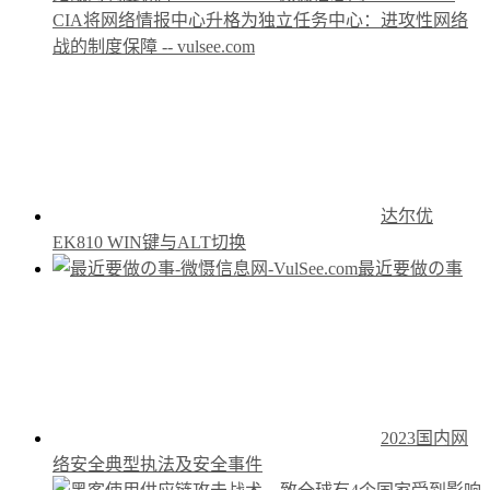
CIA将网络情报中心升格为独立任务中心：进攻性网络
战的制度保障 -- vulsee.com
达尔优
EK810 WIN键与ALT切换
最近要做の事
2023国内网
络安全典型执法及安全事件