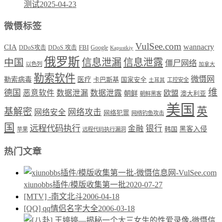
测试
2025-04-23
微慑标签
VulSee.com
wannacry
CIA
DDoS攻击
DDoS 攻击
FBI
Google
Kapustkiy
俄罗斯
中国
信息泄漏
信息泄露
僵尸网络
以色列
加拿大
勒索软件
微慑网
勒索病毒
医疗
卡巴斯基
国家安全
工控安全
土耳其
维
德国
恶意软件
数据泄漏
数据泄露
欧盟
朝鲜
澳大利亚
朝鲜黑客
美国
英
基解密
网络攻击
网络安全
网络犯罪
网络钓鱼攻击
国
远程代码执行
银行
金融
韩国
黑客入侵
苹果
远程代码执行漏洞
热门文章
xiunobbs插件/模版收集第一批
2020-07-27
[MTV] -南文北斗
2006-04-18
[QQ] qq情侣名字大全
2006-03-18