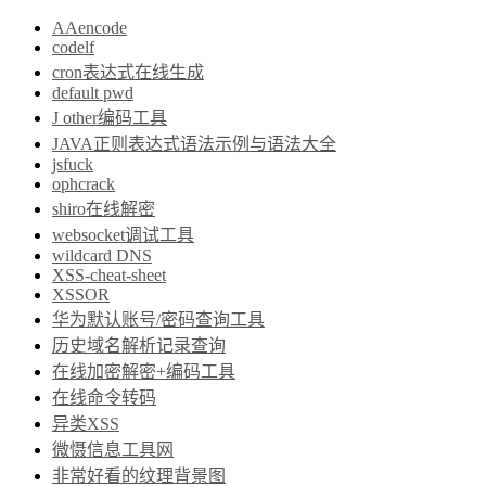
AAencode
codelf
cron表达式在线生成
default pwd
J other编码工具
JAVA正则表达式语法示例与语法大全
jsfuck
ophcrack
shiro在线解密
websocket调试工具
wildcard DNS
XSS-cheat-sheet
XSSOR
华为默认账号/密码查询工具
历史域名解析记录查询
在线加密解密+编码工具
在线命令转码
异类XSS
微慑信息工具网
非常好看的纹理背景图