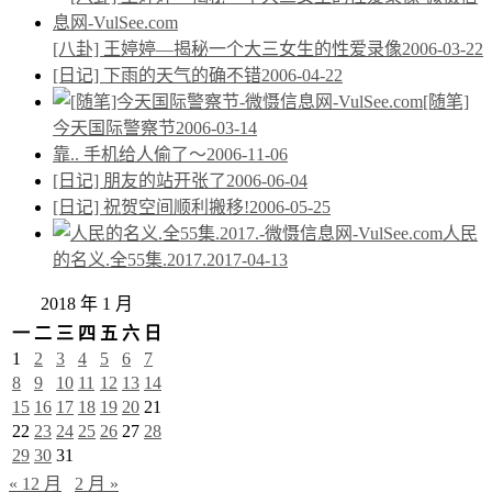
[八卦] 王婷婷—揭秘一个大三女生的性爱录像
2006-03-22
[日记] 下雨的天气的确不错
2006-04-22
[随笔]
今天国际警察节
2006-03-14
靠.. 手机给人偷了～
2006-11-06
[日记] 朋友的站开张了
2006-06-04
[日记] 祝贺空间顺利搬移!
2006-05-25
人民
的名义.全55集.2017.
2017-04-13
2018 年 1 月
一
二
三
四
五
六
日
1
2
3
4
5
6
7
8
9
10
11
12
13
14
15
16
17
18
19
20
21
22
23
24
25
26
27
28
29
30
31
« 12 月
2 月 »