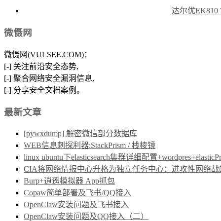
达尔优EK810
微慑网
微慑网(VULSEE.COM)：
[-] 关注前沿安全态势,
[-] 聚合网络安全漏洞信息,
[-] 分享安全文档案例。
最新文章
[pywxdump] 解密微信部分数据库
WEB信息刺探利器:StackPrism / 栈棱镜
linux ubuntu下elasticsearch集群详细配置+wordpres+elast
CIA将网络情报中心升格为独立任务中心：进攻性网络战的制度保障
Burp+逍遥模拟器 App抓包
Copaw简单部署及飞书/QQ接入
OpenClaw安装问题及飞书接入
OpenClaw安装问题及QQ接入（二）