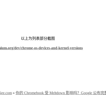
以上为列表部分截图
ium.org/dev/chrome-os-devices-and-kernel-versions
e.com
»
你的 Chromebook 受 Meltdown 影响吗？Google 公