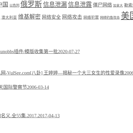
俄罗斯
中国
信息泄漏
信息泄露
僵尸网络
勒索
以色列
加拿大
美
维基解密
网络攻击
盟
网络安全
澳大利亚
网络犯罪
网络钓鱼攻击
xiunobbs插件/模版收集第一批
2020-07-27
[八卦] 王婷婷—揭秘一个大三女生的性爱录像
200
今天国际警察节
2006-03-14
义.全55集.2017.
2017-04-13