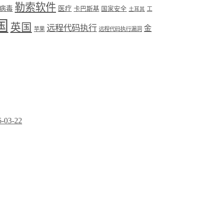
勒索软件
病毒
医疗
卡巴斯基
国家安全
工
土耳其
国
英国
远程代码执行
金
苹果
远程代码执行漏洞
6-03-22