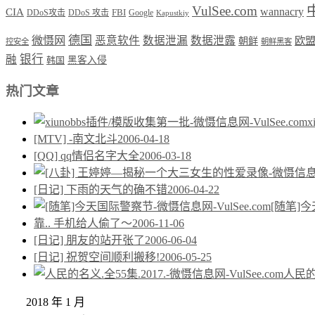
VulSee.com
wannacry
CIA
DDoS攻击
DDoS 攻击
FBI
Google
Kapustkiy
德国
微慑网
恶意软件
数据泄漏
数据泄露
欧
朝鲜
控安全
朝鲜黑客
银行
融
韩国
黑客入侵
热门文章
[MTV] -南文北斗
2006-04-18
[QQ] qq情侣名字大全
2006-03-18
[日记] 下雨的天气的确不错
2006-04-22
[随笔]
靠.. 手机给人偷了～
2006-11-06
[日记] 朋友的站开张了
2006-06-04
[日记] 祝贺空间顺利搬移!
2006-05-25
人民的名
2018 年 1 月