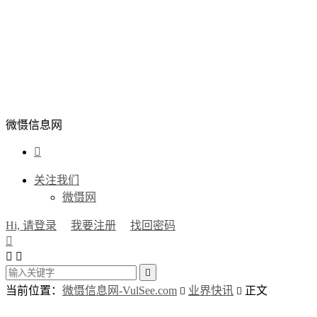
微慑信息网

关注我们
微慑网
Hi, 请登录
我要注册
找回密码




当前位置：
微慑信息网-VulSee.com
业界快讯
正文

