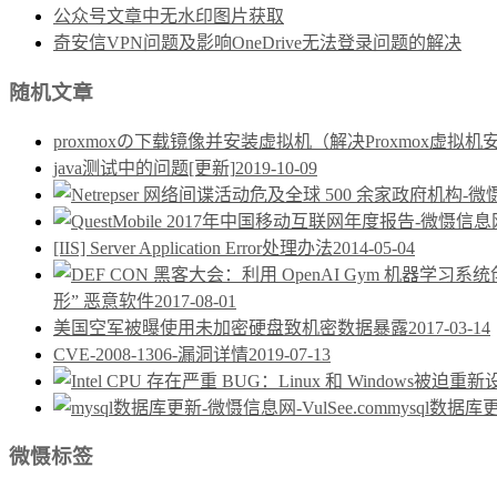
公众号文章中无水印图片获取
奇安信VPN问题及影响OneDrive无法登录问题的解决
随机文章
proxmoxの下载镜像并安装虚拟机（解决Proxmox虚拟机安装Wi
java测试中的问题[更新]
2019-10-09
[IIS] Server Application Error处理办法
2014-05-04
形” 恶意软件
2017-08-01
美国空军被曝使用未加密硬盘致机密数据暴露
2017-03-14
CVE-2008-1306-漏洞详情
2019-07-13
mysql数据库
微慑标签