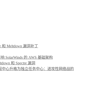
e 和 Meltdown 漏洞补丁
重影响 SolarWinds 的 AWS 基础架构
wn 和 Spectre 漏洞
情报中心升格为独立任务中心：进攻性网络战的