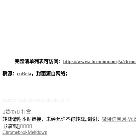
完整清单列表可访问：
https://www.chromium.org/a/chrom
稿源：
cnBeta
，封面源自网络；
source: hackernews.cc.thanks for it.

赞(
0
)

打赏
转载请附本站链接，未经允许不得转载,,谢谢：
微慑信息网-VulSe
分享到





Chromebook
Meltdown