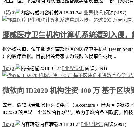
网上。但并不是所有的数据泄露都跟黑客攻击或 IT 部门失职有

赞(
0
)
内容转载
2018-01-24

业界快讯
阅读(3197)
挪威医疗卫生机构计算机系统遭到入侵，超过
据外媒报道，位于挪威东南部地区的医疗卫生机构 Health South
）的医疗数据。目前相关专家认为该起入侵事件或属...

赞(
0
)
榆榆
2018-01-24

业界快讯
阅读(3491)
微软向 ID2020 机构注资 100 万 基
去年，微软联合服务巨头埃森哲（ Accenture ）借助区块
ID2020 项目是一个公私合作联盟，致力于联合各国政府，科技巨

赞(
0
)
内容转载
2018-01-24

业界快讯
阅读(2991)