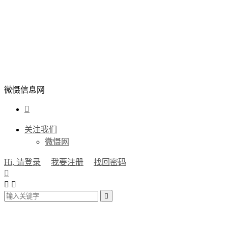
微慑信息网

关注我们
微慑网
Hi, 请登录
我要注册
找回密码



