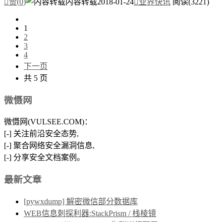

赞(
0
)
内容转载
2018-01-24

业界快讯
阅读(3221)
1
2
3
4
下一页
共 5 页
微慑网
微慑网(VULSEE.COM)：
[-] 关注前沿安全态势,
[-] 聚合网络安全漏洞信息,
[-] 分享安全文档案例。
最新文章
[pywxdump] 解密微信部分数据库
WEB信息刺探利器:StackPrism / 栈棱镜