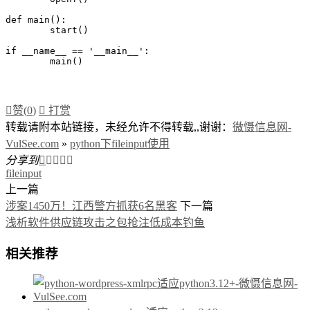
def main():

	start()

if __name__ == '__main__':

	main()

赞(
0
)

打赏
转载请附本站链接，未经允许不得转载,,谢谢：
微慑信息网-
VulSee.com
»
python下fileinput使用
分享到





fileinput
上一篇
涉案1450万！江西警方抓获6名黑客
下一篇
浅析软件供应链攻击之包抢注低成本钓鱼
相关推荐