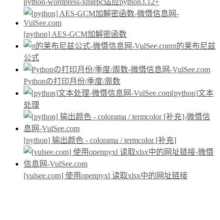
python-wordpress-xmlrpc适应python3.12+
[python] AES-GCM加解密函数
π的莱布尼兹
公式
Pythonの打印月份/季度/周数
[python]文本
处理
[python] 输出颜色 - colorama / termcolor [补充]
[vulsee.com] 使用openpyxl 读取xlsx中的网址链接