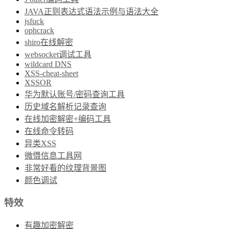
JAVA正则表达式语法示例与语法大全
jsfuck
ophcrack
shiro在线解密
websocket调试工具
wildcard DNS
XSS-cheat-sheet
XSSOR
华为默认账号/密码查询工具
历史域名解析记录查询
在线加密解密+编码工具
在线命令转码
异类XSS
微慑信息工具网
非常好看的纹理背景图
颜色调试
特效
有趣加密解密