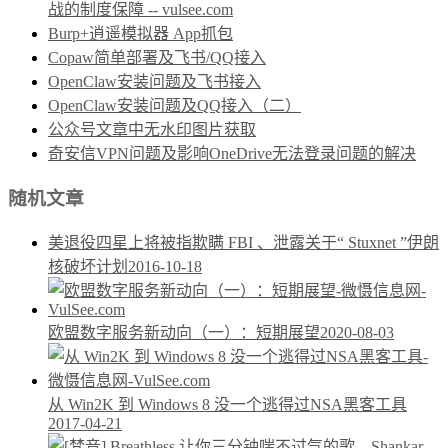
战的制度保障 -- vulsee.com
Burp+逍遥模拟器 App抓包
Copaw简单部署及飞书/QQ接入
OpenClaw安装问题及飞书接入
OpenClaw安装问题及QQ接入（二）
公众号文章中无水印图片获取
奇安信VPN问题及影响OneDrive无法登录问题的解决
随机文章
美退役四星上将被指欺瞒 FBI 、泄露关于“ Stuxnet ”伊朗
核破坏计划
2016-10-18
欧盟数字服务新动向（一）：短期展望
2020-08-03
从 Win2K 到 Windows 8 没一个逃得过NSA黑客工具
2017-04-21