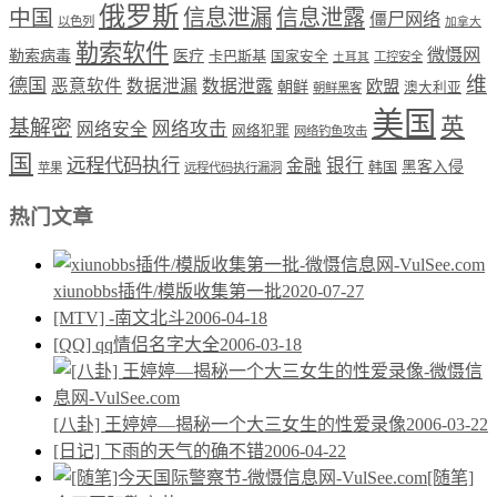
俄罗斯
中国
信息泄漏
信息泄露
僵尸网络
以色列
加拿大
勒索软件
微慑网
勒索病毒
医疗
卡巴斯基
国家安全
工控安全
土耳其
维
德国
恶意软件
数据泄漏
数据泄露
欧盟
朝鲜
澳大利亚
朝鲜黑客
美国
英
基解密
网络攻击
网络安全
网络犯罪
网络钓鱼攻击
国
远程代码执行
银行
金融
韩国
黑客入侵
苹果
远程代码执行漏洞
热门文章
xiunobbs插件/模版收集第一批
2020-07-27
[MTV] -南文北斗
2006-04-18
[QQ] qq情侣名字大全
2006-03-18
[八卦] 王婷婷—揭秘一个大三女生的性爱录像
2006-03-22
[日记] 下雨的天气的确不错
2006-04-22
[随笔]