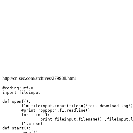
http://cn-sec.com/archives/279988.html
#coding:utf-8

import fileinput

def openf():

	f1= fileinput.input(files=('fail_download.log'))

	#print 'ppppp:',f1.readline() 

	for i in f1:

		print fileinput.filename() ,fileinput.lineno(),i

	f1.close()

def start():

	openf()
