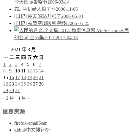
今天国际警察节
2006-03-14
靠.. 手机给人偷了～
2006-11-06
[日记] 朋友的站开张了
2006-06-04
[日记] 祝贺空间顺利搬移!
2006-05-25
人民
的名义.全55集.2017.
2017-04-13
2021 年 3 月
一
二
三
四
五
六
日
1
2
3
4
5
6
7
8
9
10
11
12
13
14
15
16
17
18
19
20
21
22
23
24
25
26
27
28
29
30
31
« 2 月
4 月 »
信息资源
firefox-emailScan
github中文排行榜