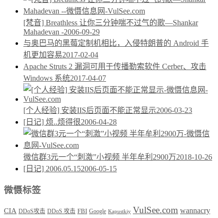
[梵音] Breathless 让你三分钟喘不过气的歌—Shankar
Mahadevan -
2006-09-29
与奥巴马的黑莓定制机相比，入侵特朗普的 Android 手
机更加容易
2017-02-04
Apache Struts 2 漏洞可用于传播勒索软件 Cerber、攻击
Windows 系统
2017-04-07
[个人经验] 安装IIS后页面不能正常显示
2006-03-23
[日记] 烦..烦得很
2006-04-28
微信群3元一个“刺激”小视频 半年牟利2900万
2018-10-26
[日记] 2006.05.15
2006-05-15
微慑标签
VulSee.com
wannacry
CIA
DDoS攻击
DDoS 攻击
FBI
Google
Kapustkiy