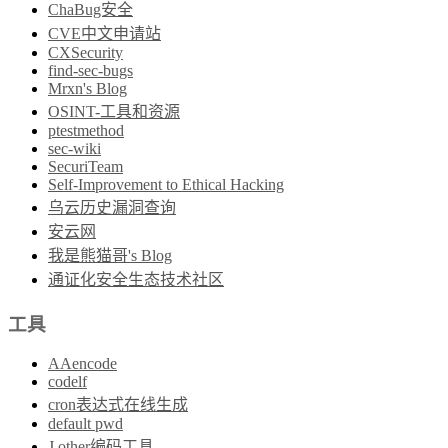
ChaBug安全
CVE中文申请站
CXSecurity
find-sec-bugs
Mrxn's Blog
OSINT-工具和资源
ptestmethod
sec-wiki
SecuriTeam
Self-Improvement to Ethical Hacking
乌云历史漏洞查询
安云网
我是熊猫哥's Blog
通证化安全生态技术社区
工具
AAencode
codelf
cron表达式在线生成
default pwd
J other编码工具