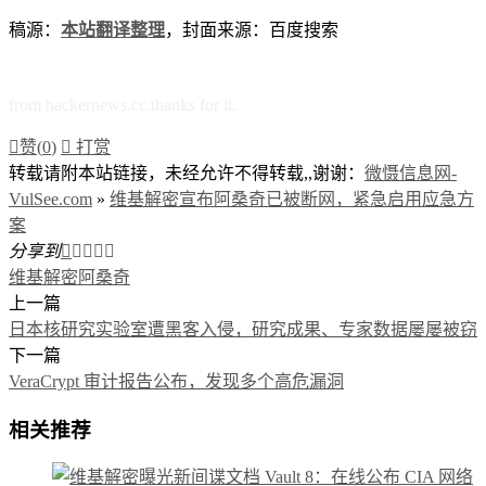
稿源：
本站翻译整理
，封面来源：百度搜索
from hackernews.cc.thanks for it.

赞(
0
)

打赏
转载请附本站链接，未经允许不得转载,,谢谢：
微慑信息网-
VulSee.com
»
维基解密宣布阿桑奇已被断网，紧急启用应急方
案
分享到





维基解密
阿桑奇
上一篇
日本核研究实验室遭黑客入侵，研究成果、专家数据屡屡被窃
下一篇
VeraCrypt 审计报告公布，发现多个高危漏洞
相关推荐