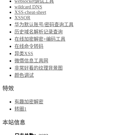
websocket调试工具
wildcard DNS
XSS-cheat-sheet
XSSOR
华为默认账号/密码查询工具
历史域名解析记录查询
在线加密解密+编码工具
在线命令转码
异类XSS
微慑信息工具网
非常好看的纹理背景图
颜色调试
特效
有趣加密解密
转圈1
本站信息