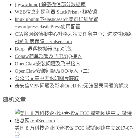
[pywxdump] 解密微信部分数据库
WEB信息刺探利器:StackPrism / 栈棱镜
linux ubuntu下elasticsearch集群详细配置
+wordpres+elasticPress使用配置
CIA将网络情报中心升格为独立任务中心：进攻性网络
战的制度保障 -- vulsee.com
Burp+逍遥模拟器 App抓包
Copaw简单部署及飞书/QQ接入
OpenClaw安装问题及飞书接入
OpenClaw安装问题及QQ接入（二）
公众号文章中无水印图片获取
奇安信VPN问题及影响OneDrive无法登录问题的解决
随机文章
美国 8 万科技企业联合抗议 FCC 撤销网络中立
2017-07-
13