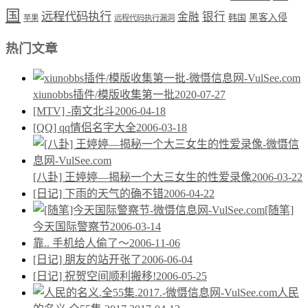
国
远程代码执行
银行
金融
韩国
黑客入侵
苹果
远程代码执行漏洞
热门文章
xiunobbs插件/模版收集第一批
2020-07-27
[MTV] -南文北斗
2006-04-18
[QQ] qq情侣名字大全
2006-03-18
[八卦] 王婷婷—揭秘一个大三女生的性爱录像
2006-03-22
[日记] 下雨的天气的确不错
2006-04-22
[随笔]
今天国际警察节
2006-03-14
靠.. 手机给人偷了～
2006-11-06
[日记] 朋友的站开张了
2006-06-04
[日记] 祝贺空间顺利搬移!
2006-05-25
人民