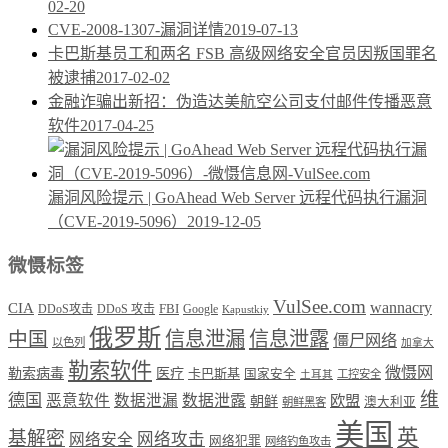
02-20
CVE-2008-1307-漏洞详情
2019-07-13
卡巴斯基员工和两名 FSB 高级网络安全官员因叛国罪名
被逮捕
2017-02-02
金融诈骗出新招：伪造达美航空公司支付邮件传播恶意
软件
2017-04-25
漏洞风险提示 | GoAhead Web Server 远程代码执行漏洞
（CVE-2019-5096）
2019-12-05
微慑标签
VulSee.com
wannacry
CIA
DDoS攻击
DDoS 攻击
FBI
Google
Kapustkiy
俄罗斯
中国
信息泄漏
信息泄露
僵尸网络
以色列
加拿大
勒索软件
微慑网
勒索病毒
医疗
卡巴斯基
国家安全
工控安全
土耳其
维
德国
恶意软件
数据泄漏
数据泄露
欧盟
朝鲜
澳大利亚
朝鲜黑客
美国
英
基解密
网络攻击
网络安全
网络犯罪
网络钓鱼攻击