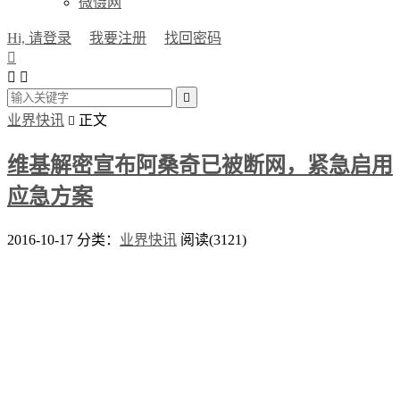
微慑网
Hi, 请登录
我要注册
找回密码




业界快讯
正文

维基解密宣布阿桑奇已被断网，紧急启用
应急方案
2016-10-17
分类：
业界快讯
阅读(3121)