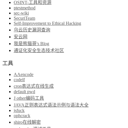
OSINT-工具和资源
ptestmethod
sec-wiki
SecuriTeam
Self-Improvement to Ethical Hacking
乌云历史漏洞查询
安云网
我是熊猫哥's Blog
通证化安全生态技术社区
工具
AAencode
codelf
cron表达式在线生成
default pwd
J other编码工具
JAVA正则表达式语法示例与语法大全
jsfuck
ophcrack
shiro在线解密