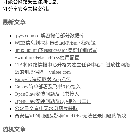
[-] 聚合网络安全漏洞信息,
[-] 分享安全文档案例。
最新文章
[pywxdump] 解密微信部分数据库
WEB信息刺探利器:StackPrism / 栈棱镜
linux ubuntu下elasticsearch集群详细配置
+wordpres+elasticPress使用配置
CIA将网络情报中心升格为独立任务中心：进攻性网络
战的制度保障 -- vulsee.com
Burp+逍遥模拟器 App抓包
Copaw简单部署及飞书/QQ接入
OpenClaw安装问题及飞书接入
OpenClaw安装问题及QQ接入（二）
公众号文章中无水印图片获取
奇安信VPN问题及影响OneDrive无法登录问题的解决
随机文章