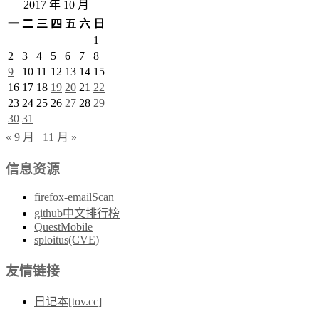
2017 年 10 月
一
二
三
四
五
六
日
1
2
3
4
5
6
7
8
9
10
11
12
13
14
15
16
17
18
19
20
21
22
23
24
25
26
27
28
29
30
31
« 9 月
11 月 »
信息资源
firefox-emailScan
github中文排行榜
QuestMobile
sploitus(CVE)
友情链接
日记本[tov.cc]