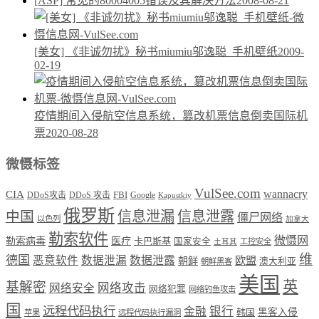
[ASP] 常见的80004005错误及其解决方法
2008-08-21
[美女] 《非诚勿扰》秘书miumiu邬逸聪_手机壁纸
2009-
02-19
疫情期间入侵航空信息系统，篡改机票信息倒卖国际机
票
2020-08-28
微慑标签
VulSee.com
wannacry
CIA
DDoS攻击
DDoS 攻击
FBI
Google
Kapustkiy
俄罗斯
中国
信息泄漏
信息泄露
僵尸网络
以色列
加拿大
勒索软件
微慑网
勒索病毒
医疗
卡巴斯基
国家安全
工控安全
土耳其
维
德国
恶意软件
数据泄漏
数据泄露
欧盟
朝鲜
澳大利亚
朝鲜黑客
美国
英
基解密
网络攻击
网络安全
网络犯罪
网络钓鱼攻击
国
远程代码执行
银行
金融
韩国
黑客入侵
苹果
远程代码执行漏洞