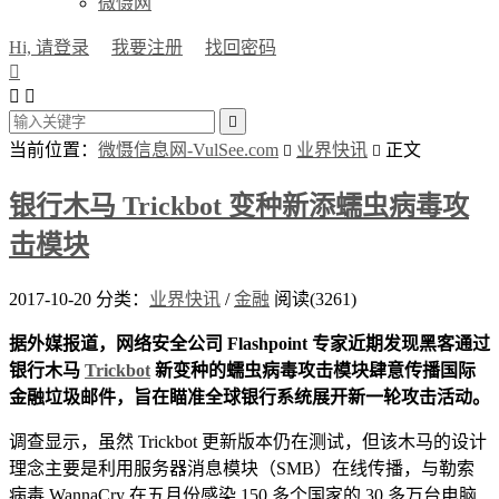
微慑网
Hi, 请登录
我要注册
找回密码




当前位置：
微慑信息网-VulSee.com
业界快讯
正文


银行木马 Trickbot 变种新添蠕虫病毒攻
击模块
2017-10-20
分类：
业界快讯
/
金融
阅读(3261)
据外媒报道，网络安全公司 Flashpoint 专家近期发现黑客通过
银行木马
Trickbot
新变种的蠕虫病毒攻击模块肆意传播国际
金融垃圾邮件，旨在瞄准全球银行系统展开新一轮攻击活动。
调查显示，虽然 Trickbot 更新版本仍在测试，但该木马的设计
理念主要是利用服务器消息模块（SMB）在线传播，与勒索
病毒 WannaCry 在五月份感染 150 多个国家的 30 多万台电脑