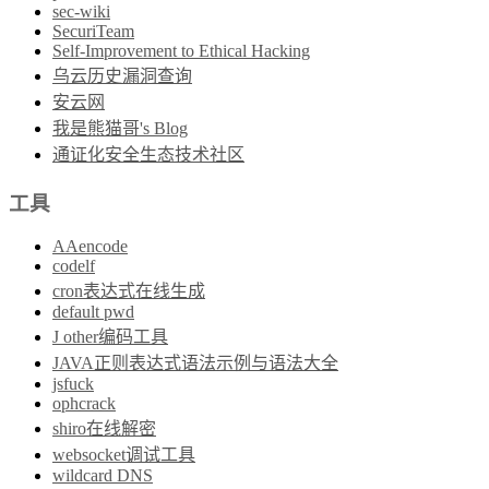
sec-wiki
SecuriTeam
Self-Improvement to Ethical Hacking
乌云历史漏洞查询
安云网
我是熊猫哥's Blog
通证化安全生态技术社区
工具
AAencode
codelf
cron表达式在线生成
default pwd
J other编码工具
JAVA正则表达式语法示例与语法大全
jsfuck
ophcrack
shiro在线解密
websocket调试工具
wildcard DNS