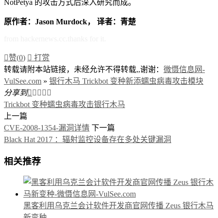
NotPetya 的攻击方式后深入研究而成。
原作者：Jason Murdock， 译者：青楚
from hackernews.cc.thanks for it.

赞(
0
)

打赏
转载请附本站链接，未经允许不得转载,,谢谢：
微慑信息网-
VulSee.com
»
银行木马 Trickbot 变种新添蠕虫病毒攻击模块
分享到





Trickbot 变种
蠕虫病毒攻击
银行木马
上一篇
CVE-2008-1354-漏洞详情
下一篇
Black Hat 2017 ：辐射监控设备存在多处关键漏洞
相关推荐
黑客利用乌克兰会计软件开发商官网传播 Zeus 银行木马
新变种