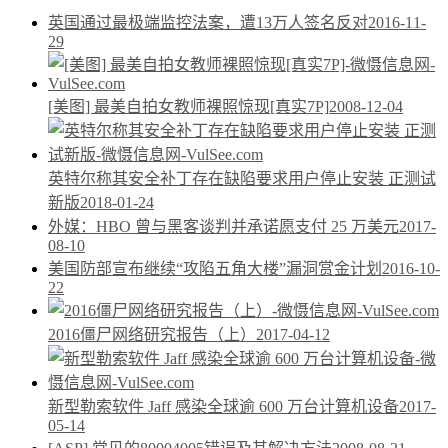
英国通过最极端监控法案，遭13万人签名反对
2016-11-
29
[美图] 最美自拍女教师裸照惊现[真实7P]
2008-12-04
英特尔称其安全补丁存在缺陷要求用户停止安装 正测试
新版
2018-01-24
外媒：HBO 曾与黑客谈判并承诺愿支付 25 万美元
2017-
08-10
美国防部宣布继续“攻陷五角大楼”漏洞赏金计划
2016-10-
22
2016僵尸网络研究报告（上）
2017-04-12
新型勒索软件 Jaff 感染全球逾 600 万台计算机设备
2017-
05-14