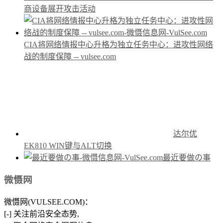
商设备展开攻击活动
CIA将网络情报中心升格为独立任务中心：进攻性网络
战的制度保障 -- vulsee.com
达尔优
EK810 WIN键与ALT切换
最近要做の事
微慑网
微慑网(VULSEE.COM)：
[-] 关注前沿安全态势,