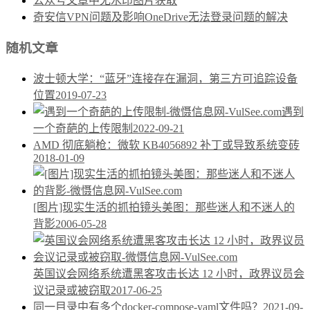
公众号文章中无水印图片获取
奇安信VPN问题及影响OneDrive无法登录问题的解决
随机文章
波士顿大学：“蓝牙”连接存在漏洞，第三方可追踪设备
位置
2019-07-23
遇到
一个奇葩的上传限制
2022-09-21
AMD 彻底躺枪：微软 KB4056892 补丁或导致系统变砖
2018-01-09
[图片]现实生活的抓拍镜头美图：那些迷人和不迷人的
背影
2006-05-28
英国议会网络系统遭黑客攻击长达 12 小时，政界议员会
议记录或被窃取
2017-06-25
同一目录中有多个docker-compose-yaml文件吗？
2021-09-