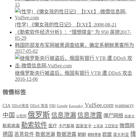
15
[性学] 《懒女孩的性日记》【EXE】
2008-08-21
《勒索软件经济分析》：“理想赎金” 为 950 英镑
2017-
05-29
韩国防部发布军网被黑调查结果，确定系朝鲜黑客所为
2017-05-02
继俄罗斯央行被盗后，俄国有银行 VTB 遭 DDoS 攻击
2016-12-06
微慑标签
VulSee.com
wannacry
CIA
DDoS攻击
DDoS 攻击
FBI
Google
Kapustkiy
俄罗斯
中国
信息泄漏
信息泄露
僵尸网络
以色列
加拿大
勒索软件
微慑网
勒索病毒
医疗
卡巴斯基
国家安全
工控安全
土耳其
维
德国
恶意软件
数据泄漏
数据泄露
欧盟
朝鲜
澳大利亚
朝鲜黑客