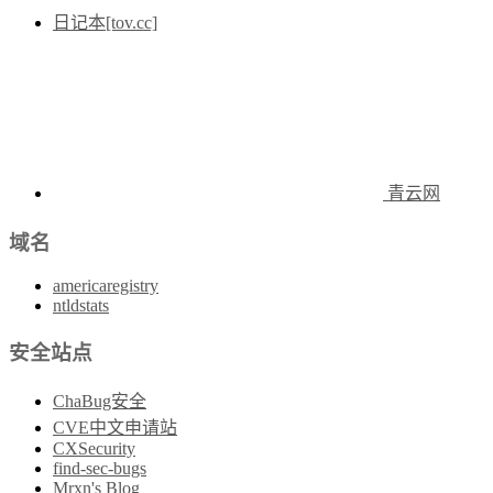
日记本[tov.cc]
青云网
域名
americaregistry
ntldstats
安全站点
ChaBug安全
CVE中文申请站
CXSecurity
find-sec-bugs
Mrxn's Blog