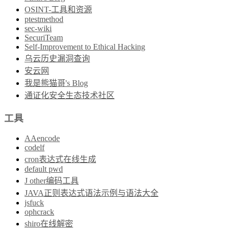
OSINT-工具和资源
ptestmethod
sec-wiki
SecuriTeam
Self-Improvement to Ethical Hacking
乌云历史漏洞查询
安云网
我是熊猫哥's Blog
通证化安全生态技术社区
工具
AAencode
codelf
cron表达式在线生成
default pwd
J other编码工具
JAVA正则表达式语法示例与语法大全
jsfuck
ophcrack
shiro在线解密