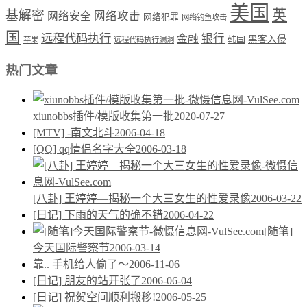
美国
英
基解密
网络攻击
网络安全
网络犯罪
网络钓鱼攻击
国
远程代码执行
银行
金融
韩国
黑客入侵
苹果
远程代码执行漏洞
热门文章
xiunobbs插件/模版收集第一批
2020-07-27
[MTV] -南文北斗
2006-04-18
[QQ] qq情侣名字大全
2006-03-18
[八卦] 王婷婷—揭秘一个大三女生的性爱录像
2006-03-22
[日记] 下雨的天气的确不错
2006-04-22
[随笔]
今天国际警察节
2006-03-14
靠.. 手机给人偷了～
2006-11-06
[日记] 朋友的站开张了
2006-06-04
[日记] 祝贺空间顺利搬移!
2006-05-25