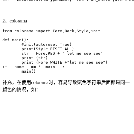
2、colorama
from colorama import Fore,Back,Style,init

def main():

	#init(autoreset=True)

	print(Style.RESET_ALL)

	str = Fore.RED + " let me see see"

	print (str)

	print (Fore.WHITE +"let me see see")

if __name__ == '__main__':

	main()
补充，在使用colorama时，容易导致赋色字符串后面都是同一
颜色的情况，如：