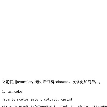
之前使用termcolor，最近看到有colorama，发现更加简单。。
1、termcolor
from termcolor import colored, cprint

str = colored(str(mTypeName), 'red','on_white',attrs=No