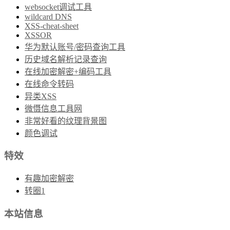
websocket调试工具
wildcard DNS
XSS-cheat-sheet
XSSOR
华为默认账号/密码查询工具
历史域名解析记录查询
在线加密解密+编码工具
在线命令转码
异类XSS
微慑信息工具网
非常好看的纹理背景图
颜色调试
特效
有趣加密解密
转圈1
本站信息