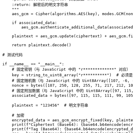
    :return: 解密后的明文字符串

    """

    aes_gcm = Cipher(algorithms.AES(key), modes.GCM(non
    if associated_data:

        aes_gcm.authenticate_additional_data(associated
    plaintext = aes_gcm.update(ciphertext) + aes_gcm.fi
    return plaintext.decode()

# 测试代码

if __name__ == "__main__":

    # 固定密钥（与 JavaScript 中的 "r*************" 对应）

    key = string_to_uint8_array("r**********")  # 必须是
    # 固定随机数（与 JavaScript 中的 Uint8Array([107, -6, -
    nonce = bytes([107, 250, 128, 255, 71, 217, 212, 10
    # 固定附加数据（与 JavaScript 中的 Uint8Array([97, 115,
    associated_data = bytes([97, 115, 115, 111, 99, 105
    plaintext = "123456"  # 明文字符串

    # 加密

    encrypted_data = aes_gcm_encrypt_fixed(key, plainte
    print(f"Ciphertext (Base64): {base64.b64encode(encr
    print(f"Tag (Base64): {base64.b64encode(encrypted_d