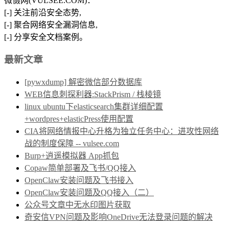
微慑网(VULSEE.COM)：
[-] 关注前沿安全态势,
[-] 聚合网络安全漏洞信息,
[-] 分享安全文档案例。
最新文章
[pywxdump] 解密微信部分数据库
WEB信息刺探利器:StackPrism / 栈棱镜
linux ubuntu下elasticsearch集群详细配置
+wordpres+elasticPress使用配置
CIA将网络情报中心升格为独立任务中心：进攻性网络
战的制度保障 -- vulsee.com
Burp+逍遥模拟器 App抓包
Copaw简单部署及飞书/QQ接入
OpenClaw安装问题及飞书接入
OpenClaw安装问题及QQ接入（二）
公众号文章中无水印图片获取
奇安信VPN问题及影响OneDrive无法登录问题的解决