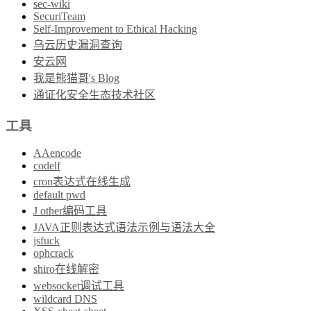
sec-wiki
SecuriTeam
Self-Improvement to Ethical Hacking
乌云历史漏洞查询
安云网
我是熊猫哥's Blog
通证化安全生态技术社区
工具
AAencode
codelf
cron表达式在线生成
default pwd
J other编码工具
JAVA正则表达式语法示例与语法大全
jsfuck
ophcrack
shiro在线解密
websocket调试工具
wildcard DNS