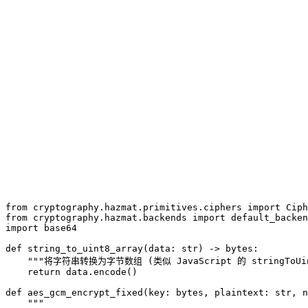
from cryptography.hazmat.primitives.ciphers import Ciph
from cryptography.hazmat.backends import default_backen
import base64

def string_to_uint8_array(data: str) -> bytes:

    """将字符串转换为字节数组 (类似 JavaScript 的 stringToUint
    return data.encode()

def aes_gcm_encrypt_fixed(key: bytes, plaintext: str, n
    """
