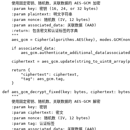
    使用固定密钥、随机数、关联数据的 AES-GCM 加密

    :param key: 密钥 (16, 24, or 32 bytes)

    :param plaintext: 明文字符串

    :param nonce: 随机数 (IV, 12 bytes)

    :param associated_data: 关联数据 (AAD)

    :return: 包含密文和认证标签的字典

    """

    aes_gcm = Cipher(algorithms.AES(key), modes.GCM(non
    if associated_data:

        aes_gcm.authenticate_additional_data(associated
    ciphertext = aes_gcm.update(string_to_uint8_array(p
    return {

        "ciphertext": ciphertext,

        "tag": aes_gcm.tag,

    }

def aes_gcm_decrypt_fixed(key: bytes, ciphertext: bytes
    """

    使用固定密钥、随机数、关联数据的 AES-GCM 解密

    :param key: 密钥

    :param ciphertext: 密文

    :param nonce: 随机数 (IV, 12 bytes)

    :param tag: 认证标签

    :param associated_data: 关联数据 (AAD)
