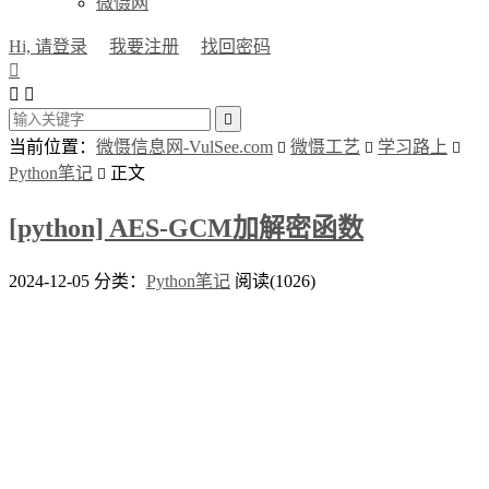
微慑网
Hi, 请登录
我要注册
找回密码




当前位置：
微慑信息网-VulSee.com
微慑工艺
学习路上



Python笔记
正文

[python] AES-GCM加解密函数
2024-12-05
分类：
Python笔记
阅读(1026)