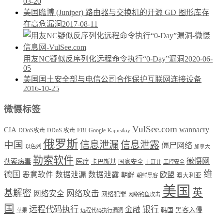
03-20
美国瞻博 (Juniper) 路由器与交换机的开源 GD 图形库存
在高危漏洞
2017-08-11
用友NC疑似反序列化远程命令执行“0-Day”漏洞
2020-06-
05
美国国土安全部与电信公司合作保护互联网连接设备
2016-10-25
微慑标签
VulSee.com
wannacry
CIA
DDoS攻击
DDoS 攻击
FBI
Google
Kapustkiy
俄罗斯
中国
信息泄漏
信息泄露
僵尸网络
以色列
加拿大
勒索软件
微慑网
勒索病毒
医疗
卡巴斯基
国家安全
工控安全
土耳其
维
德国
恶意软件
数据泄漏
数据泄露
欧盟
朝鲜
澳大利亚
朝鲜黑客
美国
英
基解密
网络攻击
网络安全
网络犯罪
网络钓鱼攻击
国
远程代码执行
银行
金融
韩国
黑客入侵
苹果
远程代码执行漏洞