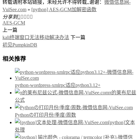
转载请附本站链接，未经允许不得转载,,谢谢：
微慑信息网-
VulSee.com
»
[python] AES-GCM加解密函数
分享到





AES-GCM
上一篇
kali终端窗口无法移动解决办法
下一篇
初见PumpkinDB
相关推荐
python-wordpress-xmlrpc适应python3.12+
π的莱布尼兹
公式
Pythonの打印月份/季度/周数
[python]文本
处理