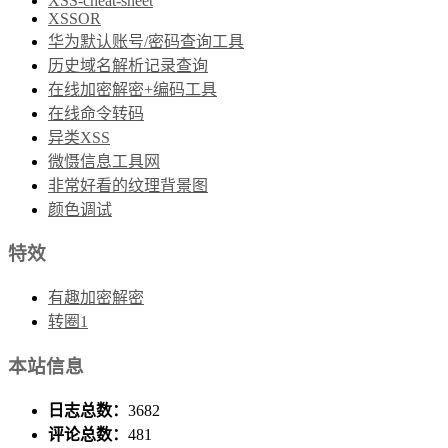
XSS-cheat-sheet
XSSOR
华为默认账号/密码查询工具
历史域名解析记录查询
在线加密解密+编码工具
在线命令转码
异类XSS
微慑信息工具网
非常好看的纹理背景图
颜色调试
特效
有趣加密解密
转圈1
本站信息
日志总数：
3682
评论总数：
481