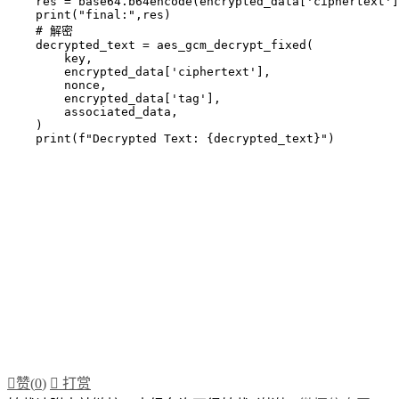
    res = base64.b64encode(encrypted_data['ciphertext']
    print("final:",res)

    # 解密

    decrypted_text = aes_gcm_decrypt_fixed(

        key,

        encrypted_data['ciphertext'],

        nonce,

        encrypted_data['tag'],

        associated_data,

    )


赞(
0
)

打赏