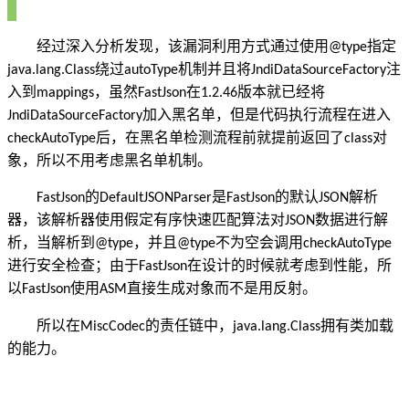
经过深入分析发现，该漏洞利用方式通过使用
指定
@type
绕过
机制并且将
注
java.lang.Class
autoType
JndiDataSourceFactory
入到
，虽然
在
版本就已经将
mappings
FastJson
1.2.46
加入黑名单，但是代码执行流程在进入
JndiDataSourceFactory
后，在黑名单检测流程前就提前返回了
对
checkAutoType
class
象，所以不用考虑黑名单机制。
的
是
的默认
解析
FastJson
DefaultJSONParser
FastJson
JSON
器，该解析器使用假定有序快速匹配算法对
数据进行解
JSON
析，当解析到
，并且
不为空会调用
@type
@type
checkAutoType
进行安全检查；由于
在设计的时候就考虑到性能，所
FastJson
以
使用
直接生成对象而不是用反射。
FastJson
ASM
所以在
的责任链中，
拥有类加载
MiscCodec
java.lang.Class
的能力。