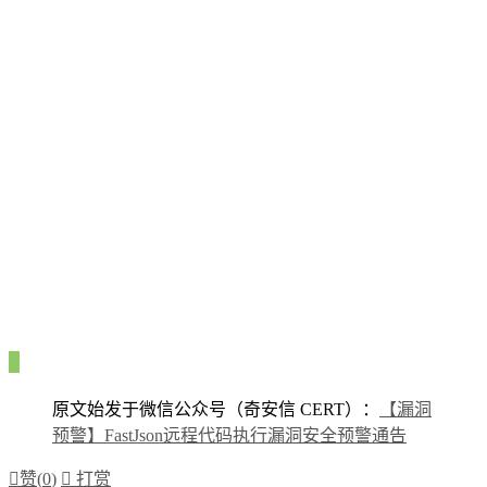
原文始发于微信公众号（奇安信 CERT）：
【漏洞
预警】FastJson远程代码执行漏洞安全预警通告

赞(
0
)

打赏