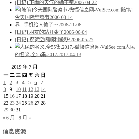
[日记] 下雨的天气的确不错
2006-04-22
[随笔]
今天国际警察节
2006-03-14
靠.. 手机给人偷了～
2006-11-06
[日记] 朋友的站开张了
2006-06-04
[日记] 祝贺空间顺利搬移!
2006-05-25
人民
的名义.全55集.2017.
2017-04-13
2019 年 7 月
一
二
三
四
五
六
日
1
2
3
4
5
6
7
8
9
10
11
12
13
14
15
16
17
18
19
20
21
22
23
24
25
26
27
28
29
30
31
« 6 月
8 月 »
信息资源