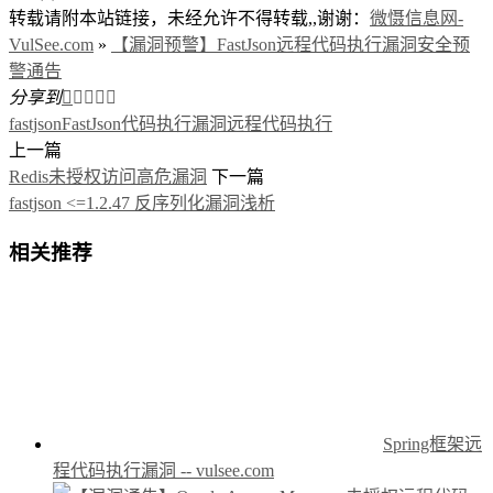
转载请附本站链接，未经允许不得转载,,谢谢：
微慑信息网-
VulSee.com
»
【漏洞预警】FastJson远程代码执行漏洞安全预
警通告
分享到





fastjson
FastJson代码执行漏洞
远程代码执行
上一篇
Redis未授权访问高危漏洞
下一篇
fastjson <=1.2.47 反序列化漏洞浅析
相关推荐
Spring框架远
程代码执行漏洞 -- vulsee.com