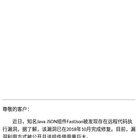
尊敬的客户：
近日，知名
组件
被发现存在远程代码执
Java JSON
FastJson
行漏洞，据了解，该漏洞已在
年
月完成修复。目前，漏
2018
10
洞利用方式被公开且该组件使用量巨大。