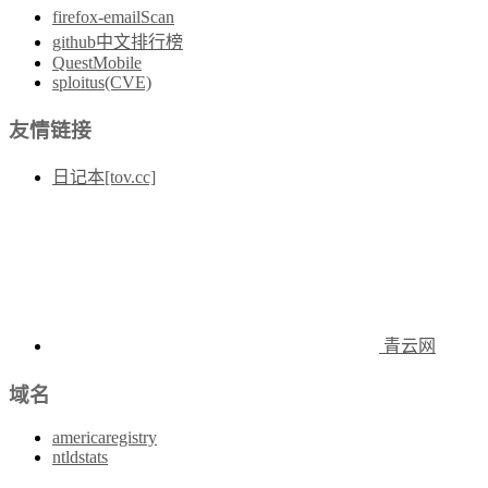
firefox-emailScan
github中文排行榜
QuestMobile
sploitus(CVE)
友情链接
日记本[tov.cc]
青云网
域名
americaregistry
ntldstats