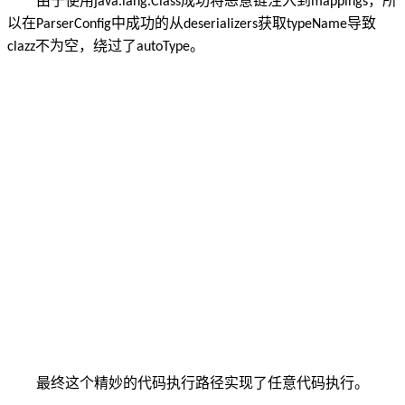
由于使用
成功将恶意链注入到
，所
java.lang.Class
mappings
以在
中成功的从
获取
导致
ParserConfig
deserializers
typeName
不为空，绕过了
。
clazz
autoType
最终这个精妙的代码执行路径实现了任意代码执行。