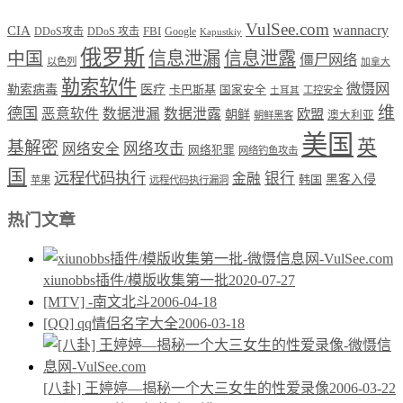
VulSee.com
wannacry
CIA
DDoS攻击
DDoS 攻击
FBI
Google
Kapustkiy
俄罗斯
中国
信息泄漏
信息泄露
僵尸网络
以色列
加拿大
勒索软件
微慑网
勒索病毒
医疗
卡巴斯基
国家安全
工控安全
土耳其
维
德国
恶意软件
数据泄漏
数据泄露
欧盟
朝鲜
澳大利亚
朝鲜黑客
美国
英
基解密
网络攻击
网络安全
网络犯罪
网络钓鱼攻击
国
远程代码执行
银行
金融
韩国
黑客入侵
苹果
远程代码执行漏洞
热门文章
xiunobbs插件/模版收集第一批
2020-07-27
[MTV] -南文北斗
2006-04-18
[QQ] qq情侣名字大全
2006-03-18
[八卦] 王婷婷—揭秘一个大三女生的性爱录像
2006-03-22