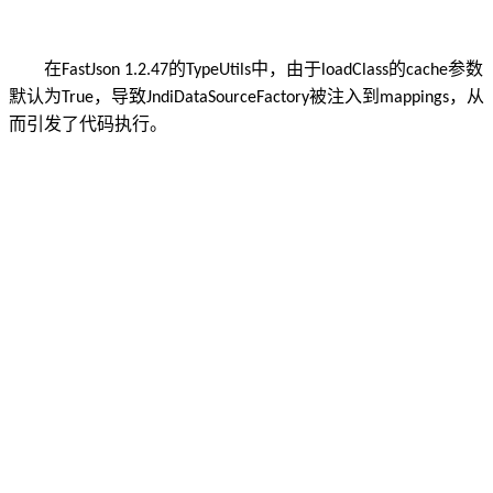
在
的
中，由于
的
参数
FastJson 1.2.47
TypeUtils
loadClass
cache
默认为
，导致
被注入到
，从
True
JndiDataSourceFactory
mappings
而引发了代码执行。