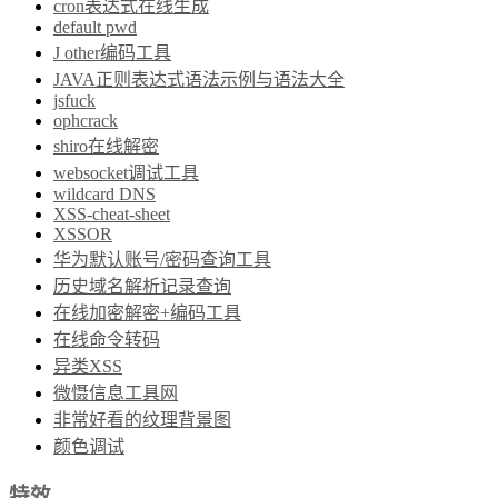
cron表达式在线生成
default pwd
J other编码工具
JAVA正则表达式语法示例与语法大全
jsfuck
ophcrack
shiro在线解密
websocket调试工具
wildcard DNS
XSS-cheat-sheet
XSSOR
华为默认账号/密码查询工具
历史域名解析记录查询
在线加密解密+编码工具
在线命令转码
异类XSS
微慑信息工具网
非常好看的纹理背景图
颜色调试
特效