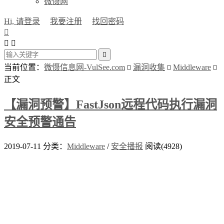
微慑网
Hi, 请登录
我要注册
找回密码




当前位置：
微慑信息网-VulSee.com
漏洞收集
Middleware



正文
【漏洞预警】FastJson远程代码执行漏洞
安全预警通告
2019-07-11
分类：
Middleware
/
安全播报
阅读(4928)