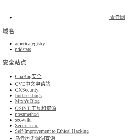
青云网
域名
americaregistry
ntldstats
安全站点
ChaBug安全
CVE中文申请站
CXSecurity
find-sec-bugs
Mrxn's Blog
OSINT-工具和资源
ptestmethod
sec-wiki
SecuriTeam
Self-Improvement to Ethical Hacking
乌云历史漏洞查询