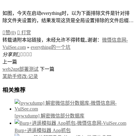
如图，今天在启动everything时，以为下面排除文件是针对排
除文件夹设置的，结果发现这货是全局设置排除的文件后缀…

赞(
0
)

打赏
转载请附本站链接，未经允许不得转载,,谢谢：
微慑信息网-
VulSee.com
»
everything的一个坑
分享到





上一篇
web2gpt部署测试
下一篇
某助手修改-记录
相关推荐
[pywxdump] 解密微信部分数据库
Burp+逍遥模拟器 App抓包