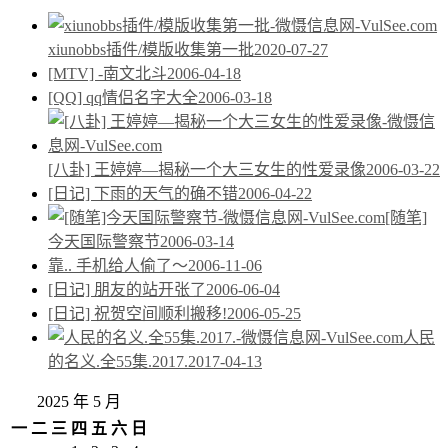
xiunobbs插件/模版收集第一批
2020-07-27
[MTV] -南文北斗
2006-04-18
[QQ] qq情侣名字大全
2006-03-18
[八卦] 王婷婷—揭秘一个大三女生的性爱录像
2006-03-22
[日记] 下雨的天气的确不错
2006-04-22
[随笔]
今天国际警察节
2006-03-14
靠.. 手机给人偷了～
2006-11-06
[日记] 朋友的站开张了
2006-06-04
[日记] 祝贺空间顺利搬移!
2006-05-25
人民
的名义.全55集.2017.
2017-04-13
2025 年 5 月
一
二
三
四
五
六
日