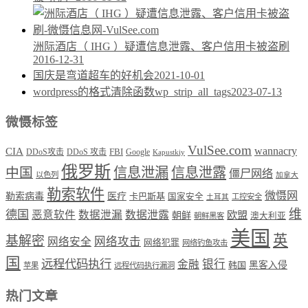
洲际酒店（ IHG ）疑遭信息泄露、客户信用卡被盗刷
2016-12-31
国庆是弯道超车的好机会
2021-10-01
wordpress的格式清除函数wp_strip_all_tags
2023-07-13
微慑标签
VulSee.com
wannacry
CIA
DDoS攻击
DDoS 攻击
FBI
Google
Kapustkiy
俄罗斯
中国
信息泄漏
信息泄露
僵尸网络
以色列
加拿大
勒索软件
微慑网
勒索病毒
医疗
卡巴斯基
国家安全
工控安全
土耳其
维
德国
恶意软件
数据泄漏
数据泄露
欧盟
朝鲜
澳大利亚
朝鲜黑客
美国
英
基解密
网络攻击
网络安全
网络犯罪
网络钓鱼攻击
国
远程代码执行
银行
金融
韩国
黑客入侵
苹果
远程代码执行漏洞
热门文章