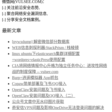
微慑网(VULSEE.COM)：
[-] 关注前沿安全态势,
[-] 聚合网络安全漏洞信息,
[-] 分享安全文档案例。
最新文章
[pywxdump] 解密微信部分数据库
WEB信息刺探利器:StackPrism / 栈棱镜
linux ubuntu下elasticsearch集群详细配置
+wordpres+elasticPress使用配置
CIA将网络情报中心升格为独立任务中心：进攻性网络
战的制度保障 -- vulsee.com
Burp+逍遥模拟器 App抓包
Copaw简单部署及飞书/QQ接入
OpenClaw安装问题及飞书接入
OpenClaw安装问题及QQ接入（二）
公众号文章中无水印图片获取
奇安信VPN问题及影响OneDrive无法登录问题的解决