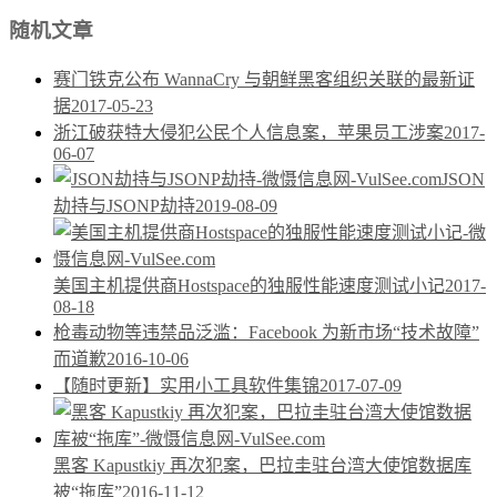
随机文章
赛门铁克公布 WannaCry 与朝鲜黑客组织关联的最新证
据
2017-05-23
浙江破获特大侵犯公民个人信息案，苹果员工涉案
2017-
06-07
JSON
劫持与JSONP劫持
2019-08-09
美国主机提供商Hostspace的独服性能速度测试小记
2017-
08-18
枪毒动物等违禁品泛滥：Facebook 为新市场“技术故障”
而道歉
2016-10-06
【随时更新】实用小工具软件集锦
2017-07-09
黑客 Kapustkiy 再次犯案，巴拉圭驻台湾大使馆数据库
被“拖库”
2016-11-12