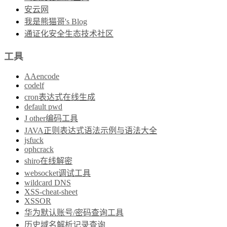
安云网
我是熊猫哥's Blog
通证化安全生态技术社区
工具
AAencode
codelf
cron表达式在线生成
default pwd
J other编码工具
JAVA正则表达式语法示例与语法大全
jsfuck
ophcrack
shiro在线解密
websocket调试工具
wildcard DNS
XSS-cheat-sheet
XSSOR
华为默认账号/密码查询工具
历史域名解析记录查询