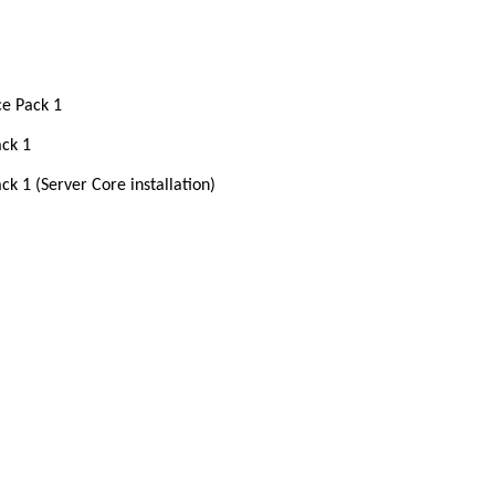
ce Pack 1
ack 1
k 1 (Server Core installation)