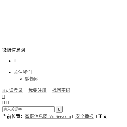
微慑信息网

关注我们
微慑网
Hi, 请登录
我要注册
找回密码




当前位置：
微慑信息网-VulSee.com
安全播报
正文

