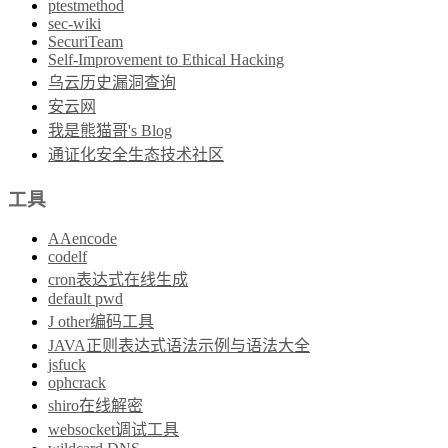
ptestmethod
sec-wiki
SecuriTeam
Self-Improvement to Ethical Hacking
乌云历史漏洞查询
安云网
我是熊猫哥's Blog
通证化安全生态技术社区
工具
AAencode
codelf
cron表达式在线生成
default pwd
J other编码工具
JAVA正则表达式语法示例与语法大全
jsfuck
ophcrack
shiro在线解密
websocket调试工具