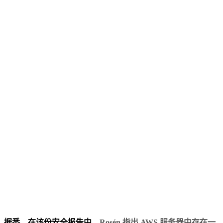
据悉，在该份安全报告中，
Rosén 指出 AWS 服务器中存在一