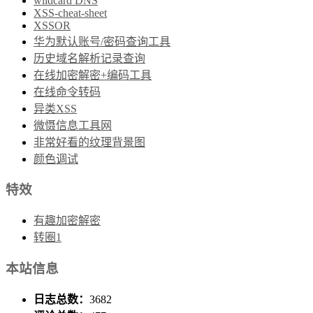
wildcard DNS
XSS-cheat-sheet
XSSOR
华为默认账号/密码查询工具
历史域名解析记录查询
在线加密解密+编码工具
在线命令转码
异类XSS
微慑信息工具网
非常好看的纹理背景图
颜色调试
特效
有趣加密解密
转圈1
本站信息
日志总数：
3682