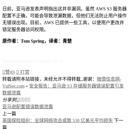
日前，亚马逊发表声明指出这并非漏洞。虽然 AWS S3 服务器
配置不正确，可能会导致泄漏数据，但他们无法防止
用户操作
无错误出现。目前，AWS 已提供一些工具，以便用户更改并
锁定服务器访问权限。
原作者：Tom Spring，译者：青楚
from hackernews.cc.thanks for it.

赞(
0
)

打赏
转载请附本站链接，未经允许不得转载,,谢谢：
微慑信息网-
VulSee.com
»
安全报告：亚马逊 S3 存储服务器错误配置引发
数据泄露
分享到





亚马逊配置错误
数据泄露
上一篇
英国保险组织：全球网络攻击或致 530 亿美元平均损失
下一
篇