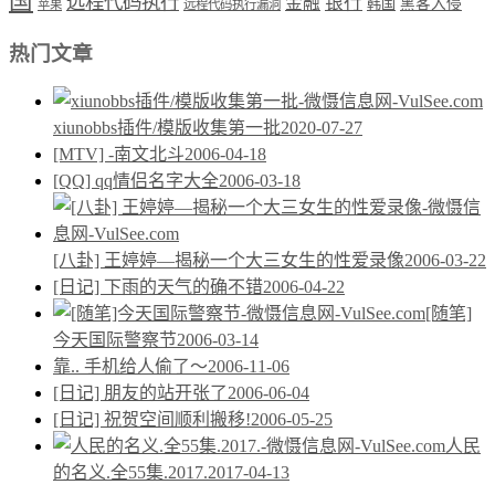
国
远程代码执行
银行
金融
韩国
黑客入侵
苹果
远程代码执行漏洞
热门文章
xiunobbs插件/模版收集第一批
2020-07-27
[MTV] -南文北斗
2006-04-18
[QQ] qq情侣名字大全
2006-03-18
[八卦] 王婷婷—揭秘一个大三女生的性爱录像
2006-03-22
[日记] 下雨的天气的确不错
2006-04-22
[随笔]
今天国际警察节
2006-03-14
靠.. 手机给人偷了～
2006-11-06
[日记] 朋友的站开张了
2006-06-04
[日记] 祝贺空间顺利搬移!
2006-05-25
人民
的名义.全55集.2017.
2017-04-13