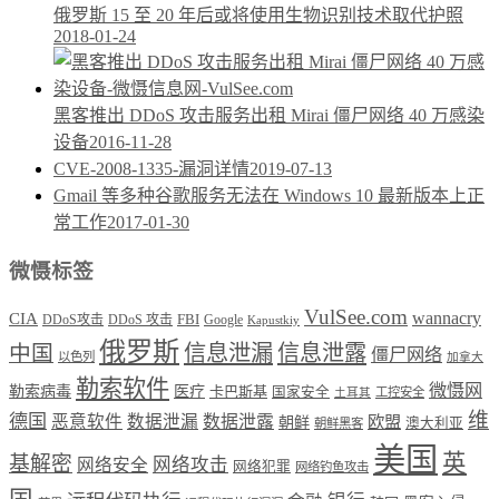
俄罗斯 15 至 20 年后或将使用生物识别技术取代护照
2018-01-24
黑客推出 DDoS 攻击服务出租 Mirai 僵尸网络 40 万感染
设备
2016-11-28
CVE-2008-1335-漏洞详情
2019-07-13
Gmail 等多种谷歌服务无法在 Windows 10 最新版本上正
常工作
2017-01-30
微慑标签
VulSee.com
wannacry
CIA
DDoS攻击
DDoS 攻击
FBI
Google
Kapustkiy
俄罗斯
中国
信息泄漏
信息泄露
僵尸网络
以色列
加拿大
勒索软件
微慑网
勒索病毒
医疗
卡巴斯基
国家安全
工控安全
土耳其
维
德国
恶意软件
数据泄漏
数据泄露
欧盟
朝鲜
澳大利亚
朝鲜黑客
美国
英
基解密
网络攻击
网络安全
网络犯罪
网络钓鱼攻击