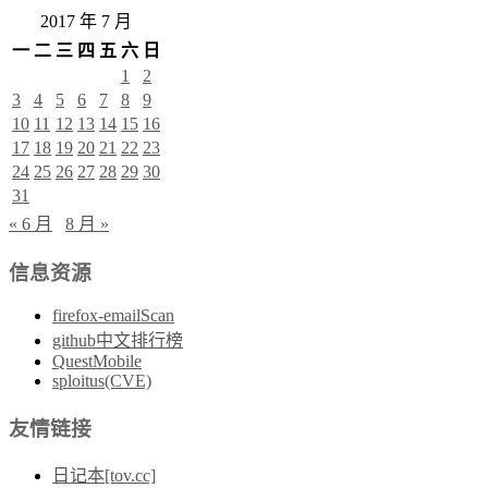
2017 年 7 月
一
二
三
四
五
六
日
1
2
3
4
5
6
7
8
9
10
11
12
13
14
15
16
17
18
19
20
21
22
23
24
25
26
27
28
29
30
31
« 6 月
8 月 »
信息资源
firefox-emailScan
github中文排行榜
QuestMobile
sploitus(CVE)
友情链接
日记本[tov.cc]