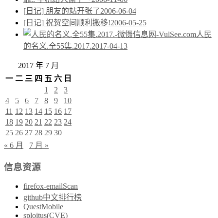
[日记] 朋友的站开张了
2006-06-04
[日记] 祝贺空间顺利搬移!
2006-05-25
人民
的名义.全55集.2017.
2017-04-13
2017 年 7 月
一
二
三
四
五
六
日
1
2
3
4
5
6
7
8
9
10
11
12
13
14
15
16
17
18
19
20
21
22
23
24
25
26
27
28
29
30
« 6 月
7 月 »
信息资源
firefox-emailScan
github中文排行榜
QuestMobile
sploitus(CVE)