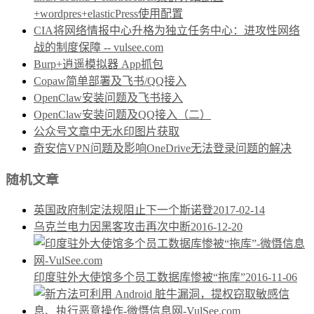
+wordpres+elasticPress使用配置
CIA将网络情报中心升格为独立任务中心：进攻性网络
战的制度保障 -- vulsee.com
Burp+逍遥模拟器 App抓包
Copaw简单部署及飞书/QQ接入
OpenClaw安装问题及飞书接入
OpenClaw安装问题及QQ接入（二）
公众号文章中无水印图片获取
奇安信VPN问题及影响OneDrive无法登录问题的解决
随机文章
英国政府制定法规阻止下一个斯诺登
2017-02-14
乌克兰电力因黑客攻击再次中断
2016-12-20
印度驻外大使馆多个员工数据库惨被“拖库”
2016-11-06