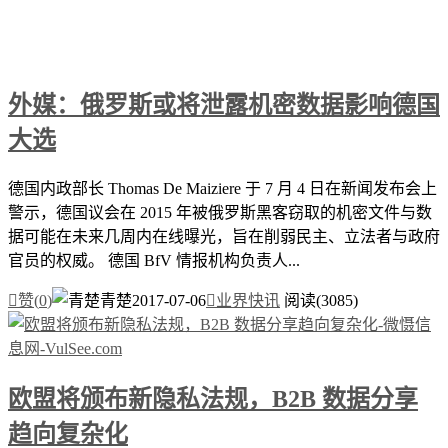
外媒：俄罗斯或将泄露机密数据影响德国
大选
德国内政部长 Thomas De Maiziere 于 7 月 4 日在新闻发布会上
警示，德国议会在 2015 年被俄罗斯黑客窃取的机密文件与数
据可能在未来几周内在线曝光，旨在削弱民主、立法者与政府
官员的权威。 德国 BfV 情报机构负责人...

赞(
0
)
青楚
2017-07-06

业界快讯
阅读(3085)
欧盟将颁布新隐私法规，B2B 数据分享
趋向复杂化