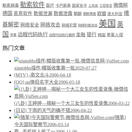
勒索软件
微慑网
勒索病毒
医疗
卡巴斯基
国家安全
工控安全
土耳其
维
德国
恶意软件
数据泄漏
数据泄露
欧盟
朝鲜
澳大利亚
朝鲜黑客
美国
英
基解密
网络攻击
网络安全
网络犯罪
网络钓鱼攻击
国
远程代码执行
银行
金融
韩国
黑客入侵
苹果
远程代码执行漏洞
热门文章
xiunobbs插件/模版收集第一批
2020-07-27
[MTV] -南文北斗
2006-04-18
[QQ] qq情侣名字大全
2006-03-18
[八卦] 王婷婷—揭秘一个大三女生的性爱录像
2006-03-22
[日记] 下雨的天气的确不错
2006-04-22
[随笔]
今天国际警察节
2006-03-14
靠.. 手机给人偷了～
2006-11-06