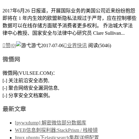
2017年6月26 日报道，开展国际业务的美国公司近来纷纷抱怨
即将在 1 年内生效的欧盟新隐私法规过于严苛，应在控制哪些
数据可以在线存储方面赋予消费者更多权利。 乔治城大学法
律中心教授、国家安全与法律中心研究员 Clare Sullivan...

赞(
0
)
游弋
2017-07-06

业界快讯
阅读(5046)
微慑网
微慑网(VULSEE.COM)：
[-] 关注前沿安全态势,
[-] 聚合网络安全漏洞信息,
[-] 分享安全文档案例。
最新文章
[pywxdump] 解密微信部分数据库
WEB信息刺探利器:StackPrism / 栈棱镜
linux ubuntu下elasticsearch集群详细配置