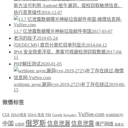
新方法可利用 Android 脏牛漏洞，提权窃取敏感信息、
执行恶意操作
2016-12-07
13.7 亿泄露数据曝光神秘垃圾邮件帝国
2017-03-07
老冯的段子
2019-05-24
[DEDECMS] 首页分类栏目单列显示
2014-04-12
IPv6 安全隐患浮现，黑客可规避检测窃取数据
2017-04-
11
PHP解压测试
2020-01-05
weblogic async漏洞(cve-2019-2725)补丁存在绕过
2019-06-
15
微慑标签
VulSee.com
wannacry
CIA
DDoS攻击
DDoS 攻击
FBI
Google
Kapustkiy
俄罗斯
中国
信息泄漏
信息泄露
僵尸网络
以色列
加拿大