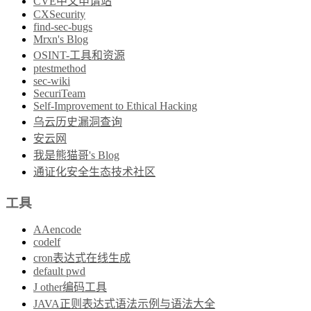
CVE中文申请站
CXSecurity
find-sec-bugs
Mrxn's Blog
OSINT-工具和资源
ptestmethod
sec-wiki
SecuriTeam
Self-Improvement to Ethical Hacking
乌云历史漏洞查询
安云网
我是熊猫哥's Blog
通证化安全生态技术社区
工具
AAencode
codelf
cron表达式在线生成
default pwd
J other编码工具
JAVA正则表达式语法示例与语法大全