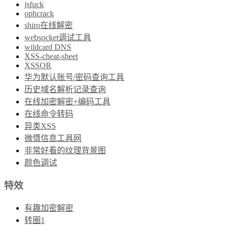
jsfuck
ophcrack
shiro在线解密
websocket调试工具
wildcard DNS
XSS-cheat-sheet
XSSOR
华为默认账号/密码查询工具
历史域名解析记录查询
在线加密解密+编码工具
在线命令转码
异类XSS
微慑信息工具网
非常好看的纹理背景图
颜色调试
特效
有趣加密解密
转圈1