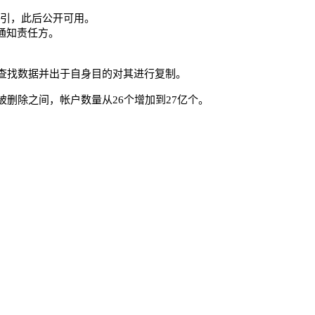
建立索引，此后公开可用。
施通知责任方。
查找数据并出于自身目的对其进行复制。
删除之间，帐户数量从26个增加到27亿个。