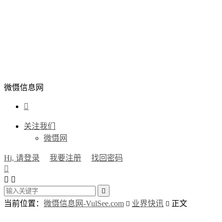
微慑信息网

关注我们
微慑网
Hi, 请登录
我要注册
找回密码




当前位置：
微慑信息网-VulSee.com
业界快讯
正文

