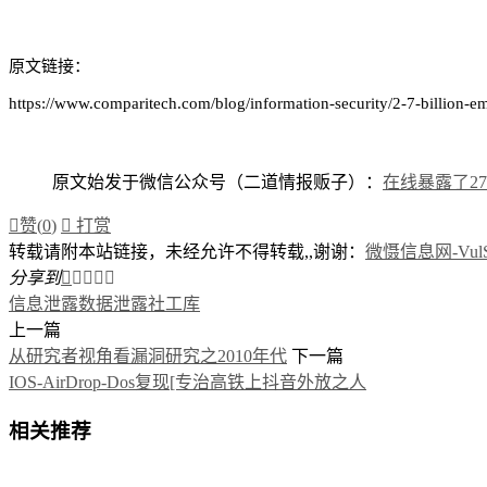
原文链接：
https://www.comparitech.com/blog/information-security/2-7-billion-e
原文始发于微信公众号（二道情报贩子）：
在线暴露了2

赞(
0
)

打赏
转载请附本站链接，未经允许不得转载,,谢谢：
微慑信息网-VulSe
分享到





信息泄露
数据泄露
社工库
上一篇
从研究者视角看漏洞研究之2010年代
下一篇
IOS-AirDrop-Dos复现[专治高铁上抖音外放之人
相关推荐