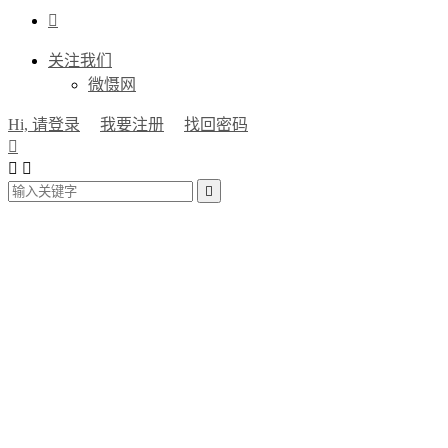

关注我们
微慑网
Hi, 请登录
我要注册
找回密码



