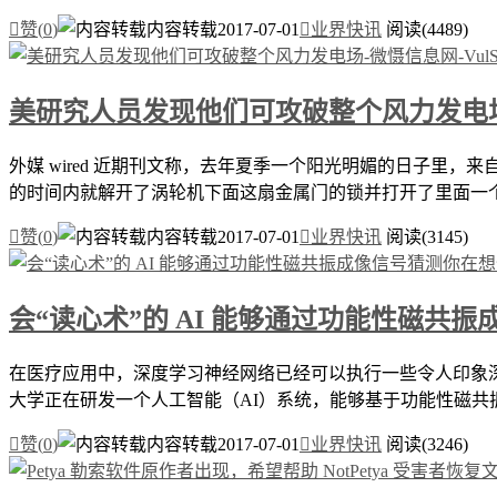

赞(
0
)
内容转载
2017-07-01

业界快讯
阅读(4489)
美研究人员发现他们可攻破整个风力发电
外媒 wired 近期刊文称，去年夏季一个阳光明媚的日子里，
的时间内就解开了涡轮机下面这扇金属门的锁并打开了里面一个未

赞(
0
)
内容转载
2017-07-01

业界快讯
阅读(3145)
会“读心术”的 AI 能够通过功能性磁共
在医疗应用中，深度学习神经网络已经可以执行一些令人印象
大学正在研发一个人工智能（AI）系统，能够基于功能性磁共振成

赞(
0
)
内容转载
2017-07-01

业界快讯
阅读(3246)