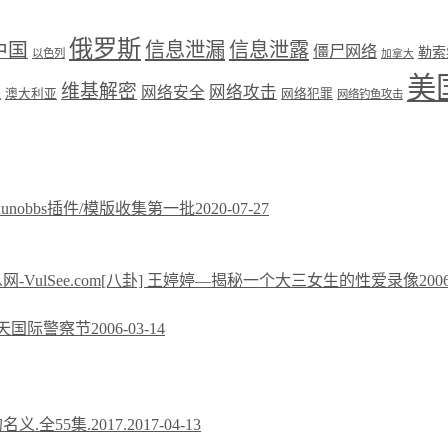
俄罗斯
中国
信息泄漏
信息泄露
僵尸网络
勒索
以色列
加拿大
美
维基解密
网络攻击
盟
网络安全
澳大利亚
网络犯罪
网络钓鱼攻击
xiunobbs插件/模版收集第一批
2020-07-27
[八卦] 王婷婷—揭秘一个大三女生的性爱录像
200
今天国际警察节
2006-03-14
义.全55集.2017.
2017-04-13