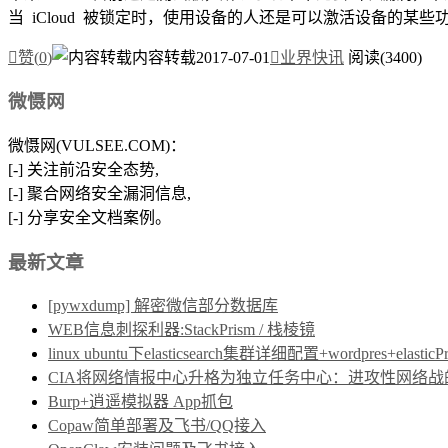
当 iCloud 被锁定时，使用设备的人还是可以激活设备的某些功.

赞(
0
)
内容转载
2017-07-01

业界快讯
阅读(3400)
微慑网
微慑网(VULSEE.COM)：
[-] 关注前沿安全态势,
[-] 聚合网络安全漏洞信息,
[-] 分享安全文档案例。
最新文章
[pywxdump] 解密微信部分数据库
WEB信息刺探利器:StackPrism / 栈棱镜
linux ubuntu下elasticsearch集群详细配置+wordpres+elast
CIA将网络情报中心升格为独立任务中心：进攻性网络战的制度保障
Burp+逍遥模拟器 App抓包
Copaw简单部署及飞书/QQ接入