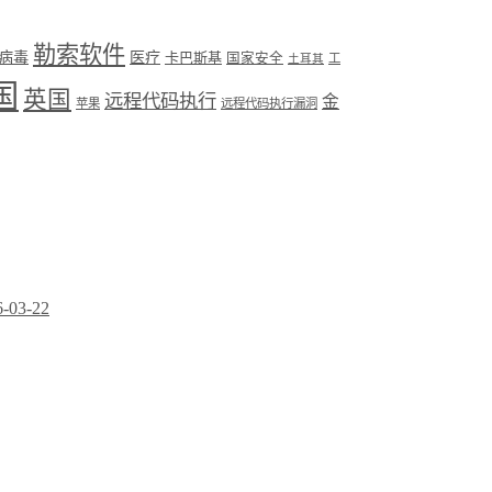
勒索软件
病毒
医疗
卡巴斯基
国家安全
工
土耳其
国
英国
远程代码执行
金
苹果
远程代码执行漏洞
6-03-22