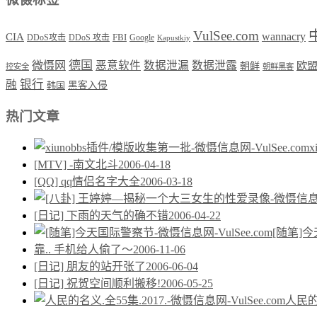
VulSee.com
wannacry
CIA
DDoS攻击
DDoS 攻击
FBI
Google
Kapustkiy
德国
微慑网
恶意软件
数据泄漏
数据泄露
欧
朝鲜
控安全
朝鲜黑客
银行
融
韩国
黑客入侵
热门文章
[MTV] -南文北斗
2006-04-18
[QQ] qq情侣名字大全
2006-03-18
[日记] 下雨的天气的确不错
2006-04-22
[随笔]
靠.. 手机给人偷了～
2006-11-06
[日记] 朋友的站开张了
2006-06-04
[日记] 祝贺空间顺利搬移!
2006-05-25
人民的名