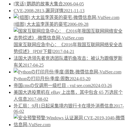
[笑话] 鹦鹉的故事大集合
2006-04-05
CVE-2008-2813-漏洞详情
2021-11-13
[组图] 大太监李莲英的豪宅
2006-09-28
国家互联网应急中心：《2016年我国互联网网络安全态
势综述》
[PDF下载]
2017-04-21
法国大选领先者竞选团队遭钓鱼攻击：被认为跟俄罗斯
有关
2017-04-25
Pythonの打印月份/季度/周数
2024-03-20
帝国cmsの仅调用一级栏目 - vul see.com
2024-03-26
美国大选投票机在 eBay 上出售，其中包含 65 万选民个
人信息
2017-08-02
外汇局：9月1日起采集境内银行卡在境外消费信息
2017-
06-02