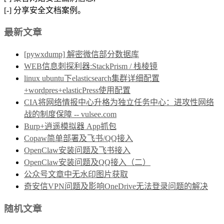
[-] 分享安全文档案例。
最新文章
[pywxdump] 解密微信部分数据库
WEB信息刺探利器:StackPrism / 栈棱镜
linux ubuntu下elasticsearch集群详细配置
+wordpres+elasticPress使用配置
CIA将网络情报中心升格为独立任务中心：进攻性网络
战的制度保障 -- vulsee.com
Burp+逍遥模拟器 App抓包
Copaw简单部署及飞书/QQ接入
OpenClaw安装问题及飞书接入
OpenClaw安装问题及QQ接入（二）
公众号文章中无水印图片获取
奇安信VPN问题及影响OneDrive无法登录问题的解决
随机文章