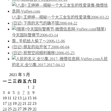
[八卦] 王婷婷—揭秘一个大三女生的性爱录像
2006-03-22
[日记] 下雨的天气的确不错
2006-04-22
[随笔]
今天国际警察节
2006-03-14
靠.. 手机给人偷了～
2006-11-06
[日记] 朋友的站开张了
2006-06-04
[日记] 祝贺空间顺利搬移!
2006-05-25
人民
的名义.全55集.2017.
2017-04-13
2021 年 5 月
一
二
三
四
五
六
日
1
2
3
4
5
6
7
8
9
10
11
12
13
14
15
16
17
18
19
20
21
22
23
24
25
26
27
28
29
30