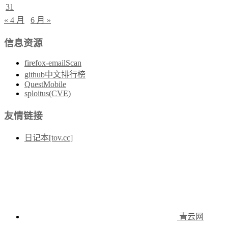
31
« 4 月
6 月 »
信息资源
firefox-emailScan
github中文排行榜
QuestMobile
sploitus(CVE)
友情链接
日记本[tov.cc]
青云网