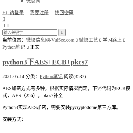
微慑网
Hi, 请登录
我要注册
找回密码




当前位置：
微慑信息网-VulSee.com
微慑工艺
学习路上



Python笔记
正文

python3下AES+ECB+pkcs7
2021-05-14
分类：
Python笔记
阅读(3537)
AES加密方式有多种，根据实际情况而定，下述代码为ECB模
式，AES（256），pkcs7补全
Python3实现AES加密，需要安装pycryptodome第三方库。
安装方式：