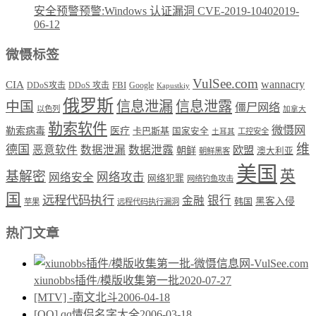
安全预警预警:Windows 认证漏洞 CVE-2019-1040
2019-
06-12
微慑标签
VulSee.com
wannacry
CIA
DDoS攻击
DDoS 攻击
FBI
Google
Kapustkiy
俄罗斯
中国
信息泄漏
信息泄露
僵尸网络
以色列
加拿大
勒索软件
微慑网
勒索病毒
医疗
卡巴斯基
国家安全
工控安全
土耳其
维
德国
恶意软件
数据泄漏
数据泄露
欧盟
朝鲜
澳大利亚
朝鲜黑客
美国
英
基解密
网络攻击
网络安全
网络犯罪
网络钓鱼攻击
国
远程代码执行
银行
金融
韩国
黑客入侵
苹果
远程代码执行漏洞
热门文章
xiunobbs插件/模版收集第一批
2020-07-27
[MTV] -南文北斗
2006-04-18
[QQ] qq情侣名字大全
2006-03-18