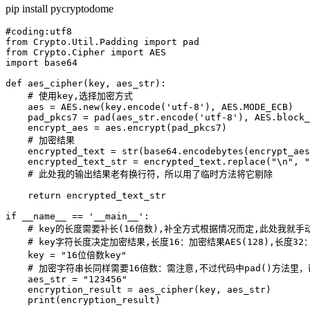
pip install pycryptodome
#coding:utf8

from Crypto.Util.Padding import pad

from Crypto.Cipher import AES

import base64

def aes_cipher(key, aes_str):

    # 使用key,选择加密方式

    aes = AES.new(key.encode('utf-8'), AES.MODE_ECB)

    pad_pkcs7 = pad(aes_str.encode('utf-8'), AES.block_
    encrypt_aes = aes.encrypt(pad_pkcs7)

    # 加密结果

    encrypted_text = str(base64.encodebytes(encrypt_aes
    encrypted_text_str = encrypted_text.replace("\n", "
    # 此处我的输出结果老有换行符，所以用了临时方法将它剔除

    return encrypted_text_str

if __name__ == '__main__':

    # key的长度需要补长(16倍数),补全方式根据情况而定,此处我就手动
    # key字符长度决定加密结果,长度16：加密结果AES(128),长度32：结
    key = "16位倍数key"

    # 加密字符串长同样需要16倍数：需注意,不过代码中pad()方法里，
    aes_str = "123456"

    encryption_result = aes_cipher(key, aes_str)

    print(encryption_result)