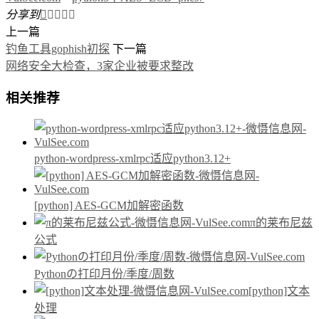
分享到





上一篇
钓鱼工具gophish初探
下一篇
网络安全大检查，3家企业被要求整改
相关推荐
python-wordpress-xmlrpc适应python3.12+
[python] AES-GCM加解密函数
π的莱布尼兹
公式
Pythonの打印月份/季度/周数
[python]文本
处理