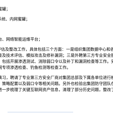
蜜罐；
系统、内网蜜罐；
；
台、网络智能运维平台；
评估及整改工作，具体包括三个方面：一是组织集团数据中心和
查及技术评估、模拟攻击及修补漏洞；三是外聘第三方专业安全
包括开展渗透测试、消除弱口令以及补丁和漏洞检查等工作。另
网专项渗透检查、钓鱼检测等检查工作。
演习，聘请了专业第三方安全厂商对集团总部及下属各单位进行
、策略配置以及弱口令等相关问题。另外也检验出集团防守团队
进一步梳理了关键互联网资产信息，清理了部分历史问题，整改