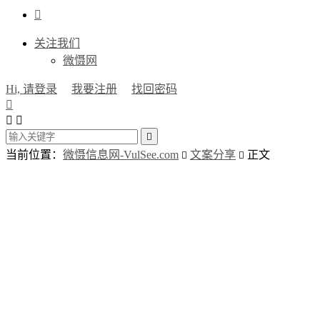

关注我们
微慑网
Hi, 请登录
我要注册
找回密码




当前位置：
微慑信息网-VulSee.com
文案分享
正文

