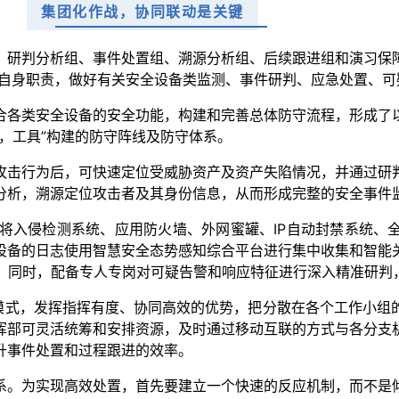
集团化作战，协同联动是关键
、研判分析组、事件处置组、溯源分析组、后续跟进组和演习保
记自身职责，做好有关安全设备类监测、事件研判、应急处置、
合各类安全设备的安全功能，构建和完善总体防守流程，形成了
，工具”构建的防守阵线及防守体系。
攻击行为后，可快速定位受威胁资产及资产失陷情况，并通过研
分析，溯源定位攻击者及其身份信息，从而形成完整的安全事件
将入侵检测系统、应用防火墙、外网蜜罐、IP自动封禁系统、
设备的日志使用智慧安全态势感知综合平台进行集中收集和智能
击。同时，配备专人专岗对可疑告警和响应特征进行深入精准研判
理模式，发挥指挥有度、协同高效的优势，把分散在各个工作小组
挥部可灵活统筹和安排资源，及时通过移动互联的方式与各分支
升事件处置和过程跟进的效率。
系。为实现高效处置，首先要建立一个快速的反应机制，而不是