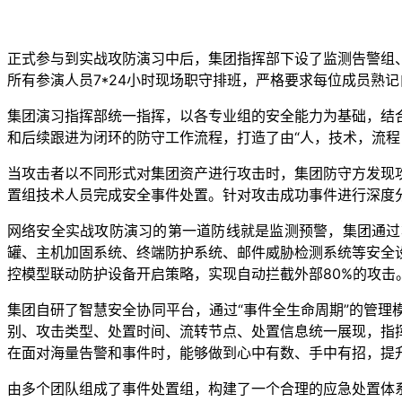
正式参与到实战攻防演习中后，集团指挥部下设了监测告警组
所有参演人员7*24小时现场职守排班，严格要求每位成员熟
集团演习指挥部统一指挥，以各专业组的安全能力为基础，结
和后续跟进为闭环的防守工作流程，打造了由“人，技术，流程
当攻击者以不同形式对集团资产进行攻击时，集团防守方发现
置组技术人员完成安全事件处置。针对攻击成功事件进行深度
网络安全实战攻防演习的第一道防线就是监测预警，集团通过
罐、主机加固系统、终端防护系统、邮件威胁检测系统等安全
控模型联动防护设备开启策略，实现自动拦截外部80%的攻
集团自研了智慧安全协同平台，通过“事件全生命周期”的管
别、攻击类型、处置时间、流转节点、处置信息统一展现，指
在面对海量告警和事件时，能够做到心中有数、手中有招，提
由多个团队组成了事件处置组，构建了一个合理的应急处置体