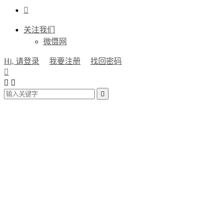

关注我们
微慑网
Hi, 请登录
我要注册
找回密码



