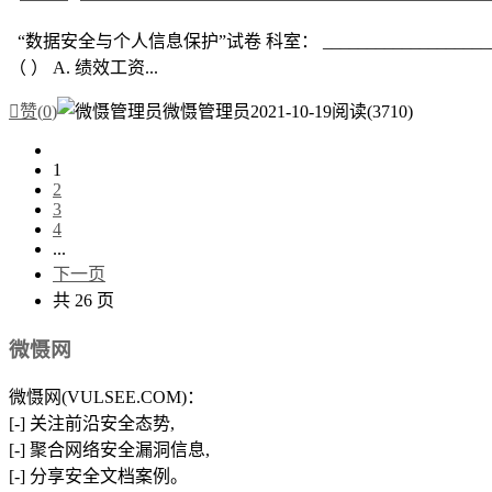
“数据安全与个人信息保护”试卷 科室： _________________
（ ） A. 绩效工资...

赞(
0
)
微慑管理员
2021-10-19
阅读(3710)
1
2
3
4
...
下一页
共 26 页
微慑网
微慑网(VULSEE.COM)：
[-] 关注前沿安全态势,
[-] 聚合网络安全漏洞信息,
[-] 分享安全文档案例。