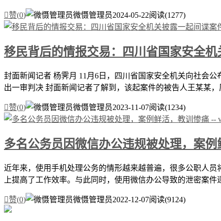

赞(
0
)
微慑管理员
2024-05-22
阅读(1277)
移民背后的情报交易：四川省国家安全机
封面新闻记者 杨霁月 11月6日，四川省国家安全机关向社
出一审判决 封面新闻记者了解到，该起案件的被告人王某某，原

赞(
0
)
微慑管理员
2023-11-07
阅读(1234)
多名公务员因微信办公违规被处理，案例鲜活，教训
近年来，使用手机处理公务的情形越来越普遍，很多公职人员
上提高了工作效率。与此同时，使用微信办公导致的泄密案件逐年

赞(
0
)
微慑管理员
2022-12-07
阅读(9124)