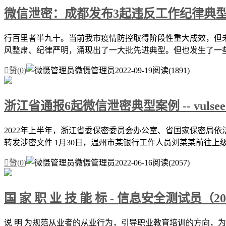
微信泄密：成都发布3起违反工作纪律典型案例 --
行百里者半九十。当前我市疫情防控取得阶段性重大成效，但未
风整肃、纪律严明，涌现出了一大批先进典型。但也发生了一些

赞(
0
)
微慑管理员
2022-09-19
阅读(1891)
浙江省通报6起微信泄密典型案例 -- vulsee.
2022年上半年，浙江省委保密委员会办公室、省国家保密局依
转发涉密文件 1月30日，温州市某银行工作人员刘某某前往上级部

赞(
0
)
微慑管理员
2022-06-16
阅读(2057)
国 家 职 业 技 能 标 - 信息安全测试员（2
说 明 为规范从业者的从业行为，引导职业教育培训的方向，