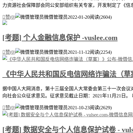
力资源社会保障部会同公安部组织有关专家，开发制定了《信息 

赞(
0
)
微慑管理员
2022-01-20
阅读(2604)
[考题] 个人金融信息保护 -vuslee.com

赞(
0
)
微慑管理员
2021-11-12
阅读(2254)
《中华人民共和国反电信网络诈骗法（草
据中国人大网消息，第十三届全国人大常委会第三十一次会议
向社会公众征求意见。征求意见截止日期：2021年11月21日。 

赞(
0
)
微慑管理员
2021-10-23
阅读(2629)
[考题] 数据安全与个人信息保护试卷 - vulse