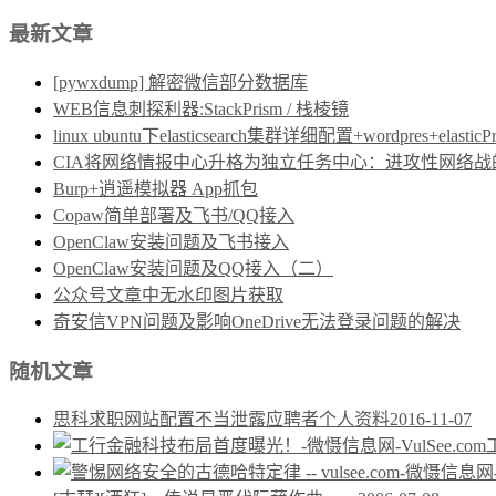
最新文章
[pywxdump] 解密微信部分数据库
WEB信息刺探利器:StackPrism / 栈棱镜
linux ubuntu下elasticsearch集群详细配置+wordpres+elast
CIA将网络情报中心升格为独立任务中心：进攻性网络战的制度保障
Burp+逍遥模拟器 App抓包
Copaw简单部署及飞书/QQ接入
OpenClaw安装问题及飞书接入
OpenClaw安装问题及QQ接入（二）
公众号文章中无水印图片获取
奇安信VPN问题及影响OneDrive无法登录问题的解决
随机文章
思科求职网站配置不当泄露应聘者个人资料
2016-11-07