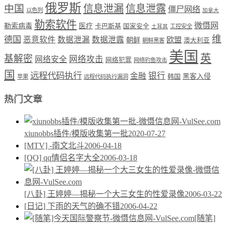
俄罗斯
中国
信息泄漏
信息泄露
僵尸网络
以色列
加拿大
勒索软件
微慑网
勒索病毒
医疗
卡巴斯基
国家安全
工控安全
土耳其
维
德国
恶意软件
数据泄漏
数据泄露
欧盟
朝鲜
澳大利亚
朝鲜黑客
美国
英
基解密
网络攻击
网络安全
网络犯罪
网络钓鱼攻击
国
远程代码执行
银行
金融
韩国
黑客入侵
苹果
远程代码执行漏洞
热门文章
xiunobbs插件/模版收集第一批
2020-07-27
[MTV] -南文北斗
2006-04-18
[QQ] qq情侣名字大全
2006-03-18
[八卦] 王婷婷—揭秘一个大三女生的性爱录像
2006-03-22
[日记] 下雨的天气的确不错
2006-04-22
[随笔]