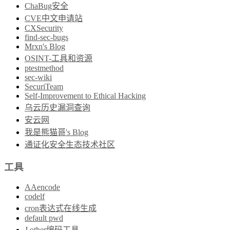
ChaBug安全
CVE中文申请站
CXSecurity
find-sec-bugs
Mrxn's Blog
OSINT-工具和资源
ptestmethod
sec-wiki
SecuriTeam
Self-Improvement to Ethical Hacking
乌云历史漏洞查询
安云网
我是熊猫哥's Blog
通证化安全生态技术社区
工具
AAencode
codelf
cron表达式在线生成
default pwd
J other编码工具