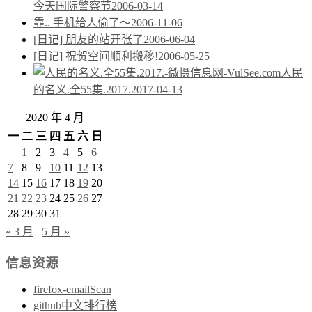
今天国际警察节
2006-03-14
靠.. 手机给人偷了～
2006-11-06
[日记] 朋友的站开张了
2006-06-04
[日记] 祝贺空间顺利搬移!
2006-05-25
人民
的名义.全55集.2017.
2017-04-13
2020 年 4 月
一
二
三
四
五
六
日
1
2
3
4
5
6
7
8
9
10
11
12
13
14
15
16
17
18
19
20
21
22
23
24
25
26
27
28
29
30
31
« 3 月
5 月 »
信息资源
firefox-emailScan
github中文排行榜