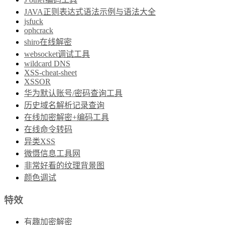
JAVA正则表达式语法示例与语法大全
jsfuck
ophcrack
shiro在线解密
websocket调试工具
wildcard DNS
XSS-cheat-sheet
XSSOR
华为默认账号/密码查询工具
历史域名解析记录查询
在线加密解密+编码工具
在线命令转码
异类XSS
微慑信息工具网
非常好看的纹理背景图
颜色调试
特效
有趣加密解密