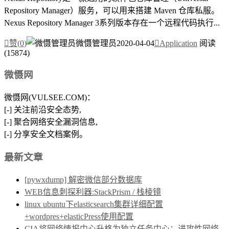
Repository Manager）服务，可以用来搭建 Maven 仓库私服。
Nexus Repository Manager 3系列版本存在一个远程代码执行...

赞(
0
)
微慑管理员
2020-04-04

Application
阅读
(15874)
微慑网
微慑网(VULSEE.COM)：
[-] 关注前沿安全态势,
[-] 聚合网络安全漏洞信息,
[-] 分享安全文档案例。
最新文章
[pywxdump] 解密微信部分数据库
WEB信息刺探利器:StackPrism / 栈棱镜
linux ubuntu下elasticsearch集群详细配置
+wordpres+elasticPress使用配置
CIA将网络情报中心升格为独立任务中心：进攻性网络