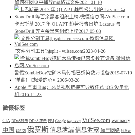
如何在网页中播放mid格式文件
2021-01-10
卡巴斯基 2017 年 Q1 APT 趋势报告出炉 Lazarus 与
StoneDrill 等百余黑客组织上榜
2017-05-03
[文件分割工具]hjsplit - vulsee.com
2023-04-26
警惕ZombieBoy挖矿木马传播已感染数万设备
2019-07-10
[单曲] 《想爱的心》
2006-03-28
Apple 严重 Bug：恶意视频链接可导致任意 iOS 设备死
机
2016-11-23
微慑标签
VulSee.com
wannacry
CIA
DDoS攻击
DDoS 攻击
FBI
Google
Kapustkiy
俄罗斯
中国
信息泄漏
信息泄露
僵尸网络
以色列
加拿大