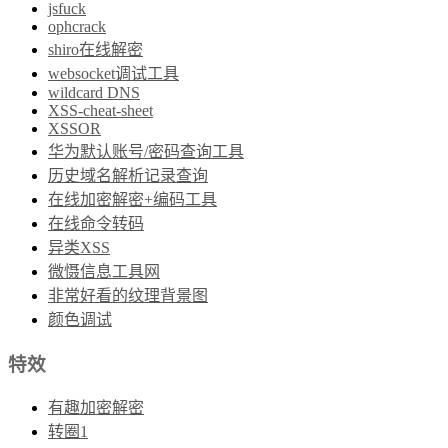
jsfuck
ophcrack
shiro在线解密
websocket调试工具
wildcard DNS
XSS-cheat-sheet
XSSOR
华为默认账号/密码查询工具
历史域名解析记录查询
在线加密解密+编码工具
在线命令转码
异类XSS
微慑信息工具网
非常好看的纹理背景图
颜色调试
特效
有趣加密解密
转圈1