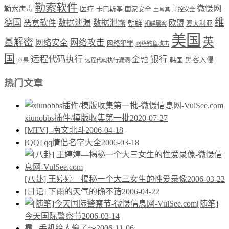
勒索软件
微慑网
勒索病毒
医疗
卡巴斯基
国家安全
工控安全
土耳其
维
德国
恶意软件
数据泄漏
数据泄露
欧盟
朝鲜
澳大利亚
朝鲜黑客
美国
英
基解密
网络攻击
网络安全
网络犯罪
网络钓鱼攻击
国
远程代码执行
银行
金融
韩国
黑客入侵
苹果
远程代码执行漏洞
热门文章
xiunobbs插件/模版收集第一批
2020-07-27
[MTV] -南文北斗
2006-04-18
[QQ] qq情侣名字大全
2006-03-18
[八卦] 王婷婷—揭秘一个大三女生的性爱录像
2006-03-22
[日记] 下雨的天气的确不错
2006-04-22
[随笔]
今天国际警察节
2006-03-14
靠.. 手机给人偷了～
2006-11-06