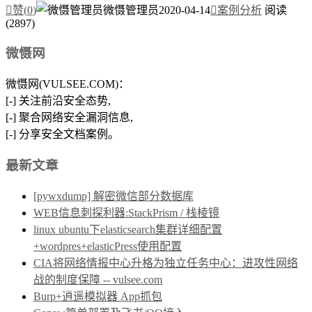

赞(
0
)
微慑管理员
2020-04-14

案例分析
阅读
(2897)
微慑网
微慑网(VULSEE.COM)：
[-] 关注前沿安全态势,
[-] 聚合网络安全漏洞信息,
[-] 分享安全文档案例。
最新文章
[pywxdump] 解密微信部分数据库
WEB信息刺探利器:StackPrism / 栈棱镜
linux ubuntu下elasticsearch集群详细配置
+wordpres+elasticPress使用配置
CIA将网络情报中心升格为独立任务中心：进攻性网络
战的制度保障 -- vulsee.com
Burp+逍遥模拟器 App抓包