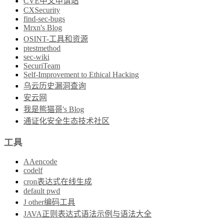
CVE中文申请站
CXSecurity
find-sec-bugs
Mrxn's Blog
OSINT-工具和资源
ptestmethod
sec-wiki
SecuriTeam
Self-Improvement to Ethical Hacking
乌云历史漏洞查询
安云网
我是熊猫哥's Blog
通证化安全生态技术社区
工具
AAencode
codelf
cron表达式在线生成
default pwd
J other编码工具
JAVA正则表达式语法示例与语法大全