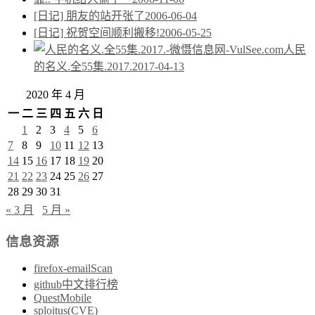
[日记] 朋友的站开张了
2006-06-04
[日记] 祝贺空间顺利搬移!
2006-05-25
人民
的名义.全55集.2017.
2017-04-13
2020 年 4 月
一
二
三
四
五
六
日
1
2
3
4
5
6
7
8
9
10
11
12
13
14
15
16
17
18
19
20
21
22
23
24
25
26
27
28
29
30
31
« 3 月
5 月 »
信息资源
firefox-emailScan
github中文排行榜
QuestMobile
sploitus(CVE)