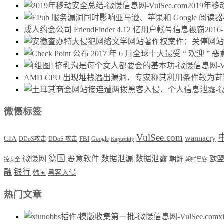
2019年
成人约会公司 FriendFinder 4.12 亿用户帐号信息被窃
2016-
AMD CPU 出现堆栈溢出漏洞，专家称其利用条件较为苛
微慑标签
VulSee.com
wannacry
CIA
DDoS攻击
DDoS 攻击
FBI
Google
Kapustkiy
德国
微慑网
恶意软件
数据泄漏
数据泄露
欧
朝鲜
控安全
朝鲜黑客
银行
融
韩国
黑客入侵
热门文章