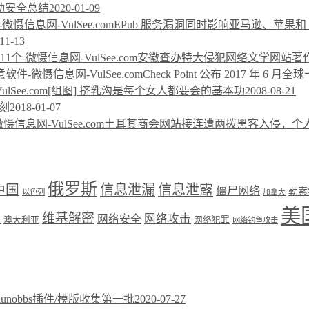
移动安全总结
2020-01-09
EPub 服务漏洞同时影响亚马逊、苹果和 G
11-13
安徽查办特大侵犯网络文学网站著作
Check Point 公布 2017 年 6 
[组图] 挤乳沟是每个女人都要会的基本功
2008-08-21
刻
2018-01-07
土耳其商会网站接连遭两拨黑客入侵，个
俄罗斯
中国
信息泄漏
信息泄露
僵尸网络
勒索
以色列
加拿大
美
维基解密
网络攻击
盟
网络安全
澳大利亚
网络犯罪
网络钓鱼攻击
xiunobbs插件/模版收集第一批
2020-07-27