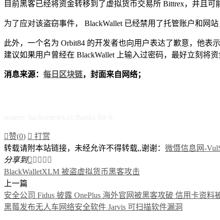
目前黑客已经将资金转移到了虚拟货币交易所 Bittrex，并
为了应对该盗窃事件， BlackWallet 已经禁用了托管账户和网
此外，一个名为 Orbit84 的开发者也向用户表达了歉意，他
建议如果用户曾经在 BlackWallet 上输入过密码，最好立刻
消息来源：
每日区块链
，封面来自网络；
source: hackernews.cc.thanks for it.

赞(
0
)

打赏
转载请附本站链接，未经允许不得转载,,谢谢：
微慑信息网-VulSe
分享到





BlackWallet
XLM 被盗
虚拟货币
黑客攻击
上一篇
安全公司 Fidus 披露 OnePlus 海外官网被黑客攻破 信用卡资
黑莓发布无人车网络安全软件 Jarvis 可扫描软件漏洞