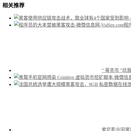
相关推荐
程
“ 蒂克币 
索尼影业因黑