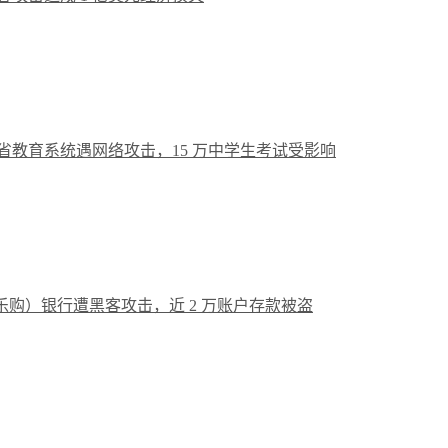
省教育系统遇网络攻击，15 万中学生考试受影响
o （乐购）银行遭黑客攻击，近 2 万账户存款被盗