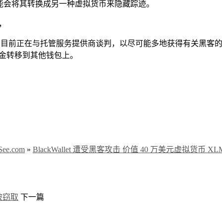
且可能会将其转换成另一种虚拟货币来隐藏踪迹。
站，
表示目前正在与托管服务提供商谈判，以尽可能多地获得有关黑客的信息
将资金转移到其他钱包上。
e.com
»
BlackWallet 遭受黑客攻击 价值 40 万美元虚拟货币 XL
料被窃取
下一篇