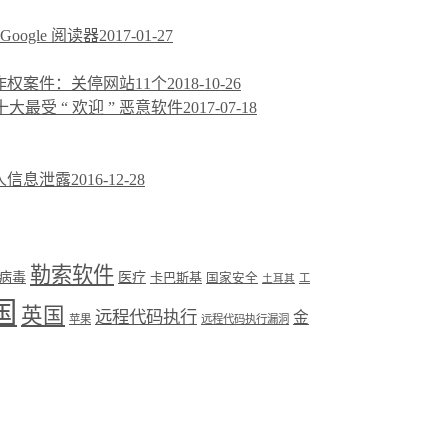
oogle 阅读器
2017-01-27
权案件：关停网站11个
2018-10-26
月全球十大最受 “ 欢迎 ” 恶意软件
2017-07-18
人信息泄露
2016-12-28
勒索软件
病毒
医疗
卡巴斯基
国家安全
工
土耳其
国
英国
远程代码执行
金
苹果
远程代码执行漏洞