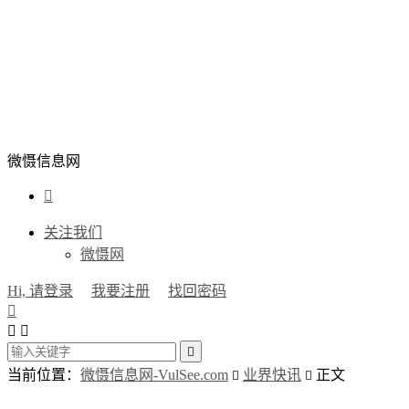
微慑信息网

关注我们
微慑网
Hi, 请登录
我要注册
找回密码




当前位置：
微慑信息网-VulSee.com
业界快讯
正文

