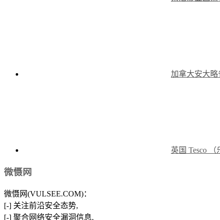
加拿大安大略
英国 Tesc
微慑网
微慑网(VULSEE.COM)：
[-] 关注前沿安全态势,
[-] 聚合网络安全漏洞信息,