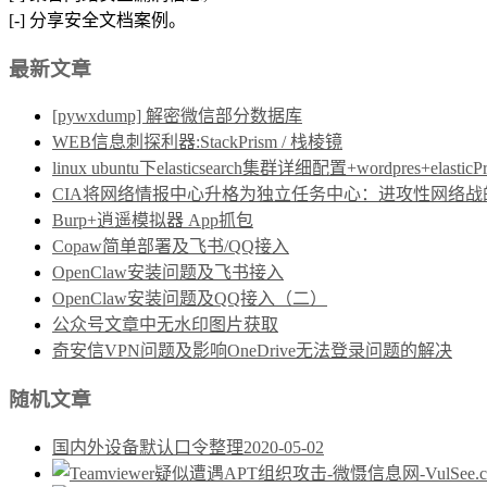
[-] 分享安全文档案例。
最新文章
[pywxdump] 解密微信部分数据库
WEB信息刺探利器:StackPrism / 栈棱镜
linux ubuntu下elasticsearch集群详细配置+wordpres+elast
CIA将网络情报中心升格为独立任务中心：进攻性网络战的制度保障
Burp+逍遥模拟器 App抓包
Copaw简单部署及飞书/QQ接入
OpenClaw安装问题及飞书接入
OpenClaw安装问题及QQ接入（二）
公众号文章中无水印图片获取
奇安信VPN问题及影响OneDrive无法登录问题的解决
随机文章
国内外设备默认口令整理
2020-05-02