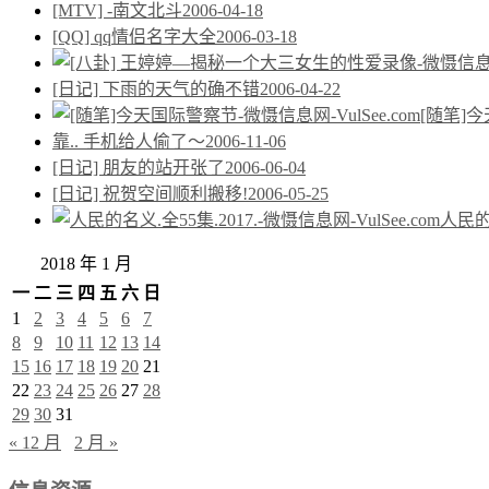
[MTV] -南文北斗
2006-04-18
[QQ] qq情侣名字大全
2006-03-18
[日记] 下雨的天气的确不错
2006-04-22
[随笔]
靠.. 手机给人偷了～
2006-11-06
[日记] 朋友的站开张了
2006-06-04
[日记] 祝贺空间顺利搬移!
2006-05-25
人民的名
2018 年 1 月
一
二
三
四
五
六
日
1
2
3
4
5
6
7
8
9
10
11
12
13
14
15
16
17
18
19
20
21
22
23
24
25
26
27
28
29
30
31
« 12 月
2 月 »