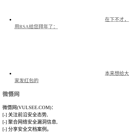
在下不才，
用RSA给您拜年了：
本来想给大
家发红包的
微慑网
微慑网(VULSEE.COM)：
[-] 关注前沿安全态势,
[-] 聚合网络安全漏洞信息,
[-] 分享安全文档案例。