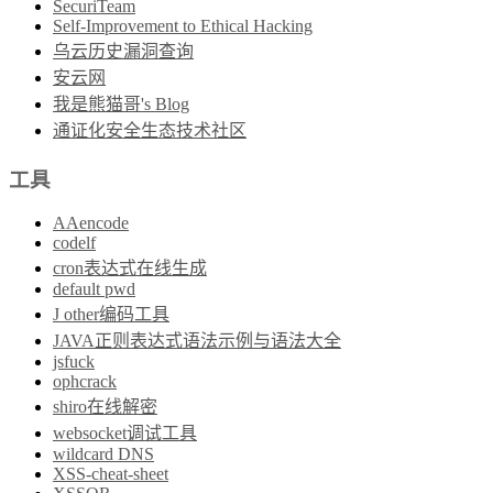
SecuriTeam
Self-Improvement to Ethical Hacking
乌云历史漏洞查询
安云网
我是熊猫哥's Blog
通证化安全生态技术社区
工具
AAencode
codelf
cron表达式在线生成
default pwd
J other编码工具
JAVA正则表达式语法示例与语法大全
jsfuck
ophcrack
shiro在线解密
websocket调试工具
wildcard DNS
XSS-cheat-sheet