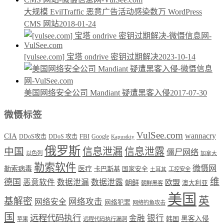
大规模 EvilTraffic 恶意广告活动感染数万 WordPress
CMS 网站
2018-01-24
[vulsee.com] 宝塔 ondrive 密钥过期解决
2023-10-14
美国网络安全公司 Mandiant 疑遭黑客入侵
2017-07-30
微慑标签
VulSee.com
wannacry
CIA
DDoS攻击
DDoS 攻击
FBI
Google
Kapustkiy
俄罗斯
中国
信息泄漏
信息泄露
僵尸网络
以色列
加拿大
勒索软件
微慑网
勒索病毒
医疗
卡巴斯基
国家安全
工控安全
土耳其
维
德国
恶意软件
数据泄漏
数据泄露
欧盟
朝鲜
澳大利亚
朝鲜黑客
美国
英
基解密
网络攻击
网络安全
网络犯罪
网络钓鱼攻击
国
远程代码执行
银行
金融
韩国
黑客入侵
苹果
远程代码执行漏洞