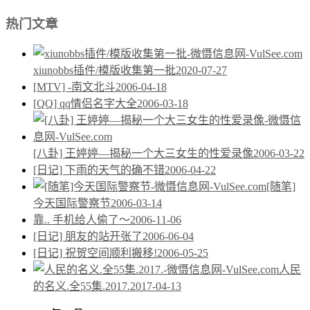
热门文章
xiunobbs插件/模版收集第一批
2020-07-27
[MTV] -南文北斗
2006-04-18
[QQ] qq情侣名字大全
2006-03-18
[八卦] 王婷婷—揭秘一个大三女生的性爱录像
2006-03-22
[日记] 下雨的天气的确不错
2006-04-22
[随笔]
今天国际警察节
2006-03-14
靠.. 手机给人偷了～
2006-11-06
[日记] 朋友的站开张了
2006-06-04
[日记] 祝贺空间顺利搬移!
2006-05-25
人民
的名义.全55集.2017.
2017-04-13