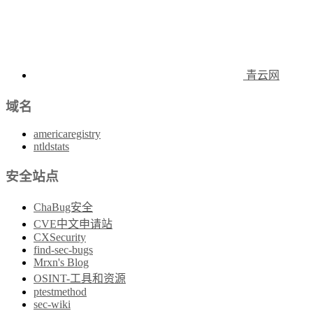
青云网
域名
americaregistry
ntldstats
安全站点
ChaBug安全
CVE中文申请站
CXSecurity
find-sec-bugs
Mrxn's Blog
OSINT-工具和资源
ptestmethod
sec-wiki