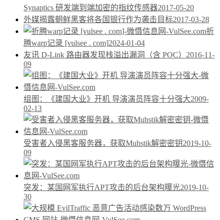
Synaptics 研发端到端加密的指纹传感器
2017-05-20
外媒揭露朝鲜黑客将各国银行作为袭击目标
2017-03-28
折
腾warp记录 [vulsee . com]
2024-01-04
友讯 D-Link 路由器发现栈溢出漏洞（含 POC）
2016-11-
09
组图：《建国大业》开机 导演演员阵容十分强大
2009-
02-13
受害者入侵黑客服务器，获取Muhstik解密密钥
2019-10-
09
突发：某国网军执行APT攻击的后台架构曝光
2019-10-
30