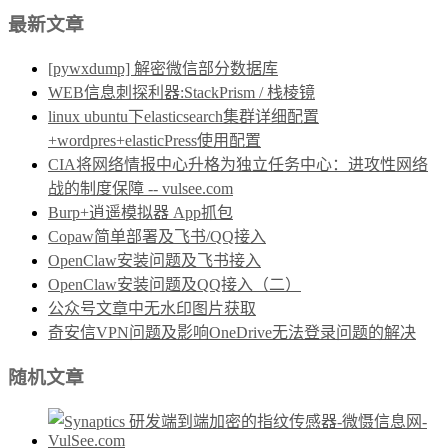
最新文章
[pywxdump] 解密微信部分数据库
WEB信息刺探利器:StackPrism / 栈棱镜
linux ubuntu下elasticsearch集群详细配置
+wordpres+elasticPress使用配置
CIA将网络情报中心升格为独立任务中心：进攻性网络
战的制度保障 -- vulsee.com
Burp+逍遥模拟器 App抓包
Copaw简单部署及飞书/QQ接入
OpenClaw安装问题及飞书接入
OpenClaw安装问题及QQ接入（二）
公众号文章中无水印图片获取
奇安信VPN问题及影响OneDrive无法登录问题的解决
随机文章