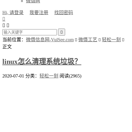
微慑网
Hi, 请登录
我要注册
找回密码




当前位置：
微慑信息网-VulSee.com
微慑工艺
轻松一刻



正文
linux怎么清理系统垃圾？
2020-07-01
分类：
轻松一刻
阅读(2965)