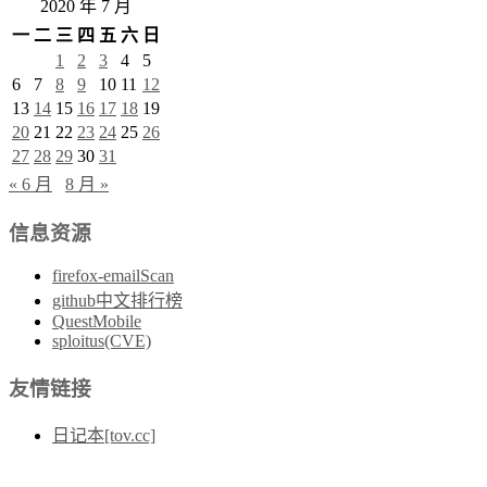
2020 年 7 月
一
二
三
四
五
六
日
1
2
3
4
5
6
7
8
9
10
11
12
13
14
15
16
17
18
19
20
21
22
23
24
25
26
27
28
29
30
31
« 6 月
8 月 »
信息资源
firefox-emailScan
github中文排行榜
QuestMobile
sploitus(CVE)
友情链接
日记本[tov.cc]