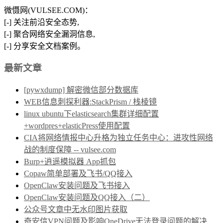
微慑网(VULSEE.COM)：
[-] 关注前沿安全态势,
[-] 聚合网络安全漏洞信息,
[-] 分享安全文档案例。
最新文章
[pywxdump] 解密微信部分数据库
WEB信息刺探利器:StackPrism / 栈棱镜
linux ubuntu下elasticsearch集群详细配置
+wordpres+elasticPress使用配置
CIA将网络情报中心升格为独立任务中心：进攻性网络
战的制度保障 -- vulsee.com
Burp+逍遥模拟器 App抓包
Copaw简单部署及飞书/QQ接入
OpenClaw安装问题及飞书接入
OpenClaw安装问题及QQ接入（二）
公众号文章中无水印图片获取
奇安信VPN问题及影响OneDrive无法登录问题的解决