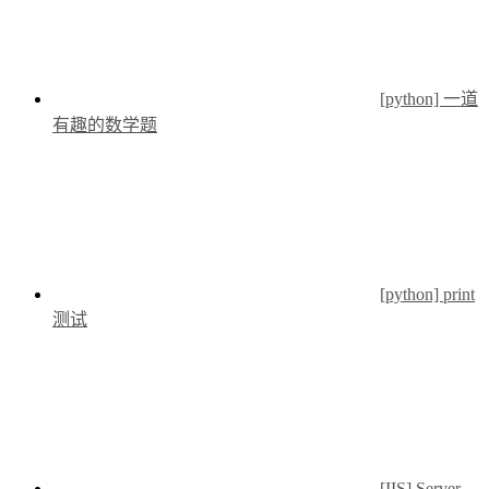
[python] 一道
有趣的数学题
[python] print
测试
[IIS] Server