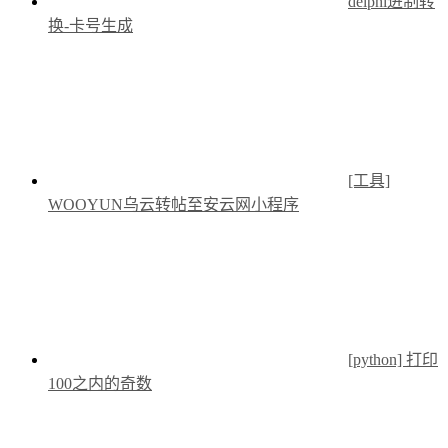
delphi进制转
换-卡号生成
[工具]
WOOYUN乌云转帖至安云网小程序
[python] 打印
100之内的奇数