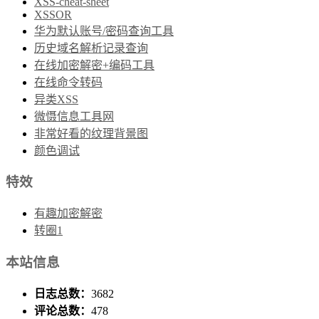
XSS-cheat-sheet
XSSOR
华为默认账号/密码查询工具
历史域名解析记录查询
在线加密解密+编码工具
在线命令转码
异类XSS
微慑信息工具网
非常好看的纹理背景图
颜色调试
特效
有趣加密解密
转圈1
本站信息
日志总数：
3682
评论总数：
478