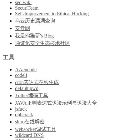
sec-wiki
SecuriTeam
Self-Improvement to Ethical Hacking
乌云历史漏洞查询
安云网
我是熊猫哥's Blog
通证化安全生态技术社区
工具
AAencode
codelf
cron表达式在线生成
default pwd
J other编码工具
JAVA正则表达式语法示例与语法大全
jsfuck
ophcrack
shiro在线解密
websocket调试工具
wildcard DNS