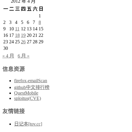
2012 年 4 月
一
二
三
四
五
六
日
1
2
3
4
5
6
7
8
9
10
11
12
13
14
15
16
17
18
19
20
21
22
23
24
25
26
27
28
29
30
« 4 月
6 月 »
信息资源
firefox-emailScan
github中文排行榜
QuestMobile
sploitus(CVE)
友情链接
日记本[tov.cc]