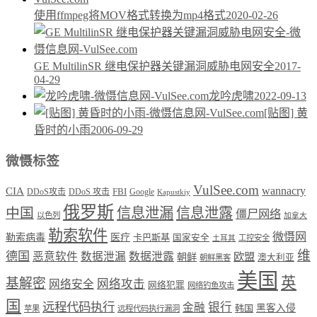
使用ffmpeg将MOV格式转换为mp4格式
2020-02-26
GE MultilinSR 继电保护器关键漏洞威胁电网安全
2017-
04-29
龙吟虎啸
2022-09-13
[贴图] 黄
昏时的小雨
2006-09-29
微慑标签
VulSee.com
wannacry
CIA
DDoS攻击
DDoS 攻击
FBI
Google
Kapustkiy
俄罗斯
中国
信息泄漏
信息泄露
僵尸网络
以色列
加拿大
勒索软件
微慑网
勒索病毒
医疗
卡巴斯基
国家安全
工控安全
土耳其
维
德国
恶意软件
数据泄漏
数据泄露
欧盟
朝鲜
澳大利亚
朝鲜黑客
美国
英
基解密
网络攻击
网络安全
网络犯罪
网络钓鱼攻击
国
远程代码执行
银行
金融
韩国
黑客入侵
苹果
远程代码执行漏洞