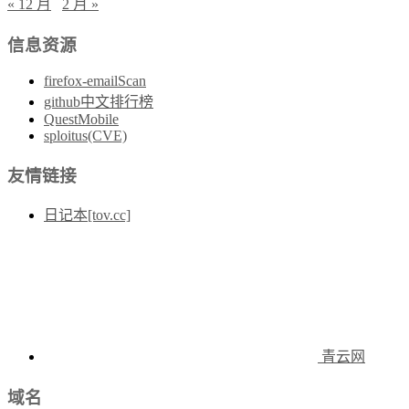
« 12 月
2 月 »
信息资源
firefox-emailScan
github中文排行榜
QuestMobile
sploitus(CVE)
友情链接
日记本[tov.cc]
青云网
域名