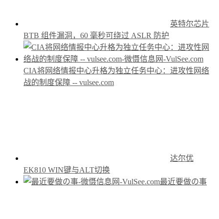
英特尔芯片
BTB 组件漏洞，60 毫秒可绕过 ASLR 防护
CIA将网络情报中心升格为独立任务中心：进攻性网络
战的制度保障 -- vulsee.com
达尔优
EK810 WIN键与ALT切换
最近要做の事