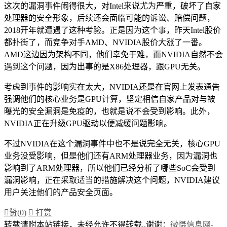
这次的漏洞事件闹得很大，对Intel来说尤为严重，破坏了自家
处理器的安全形象，后续还会面临可能的诉讼、赔偿问题，
2018开年就遭遇了这种考验。正是因为这个事，昨天Intel股价
都扑街了，而竞争对手AMD、NVIDIA股价大涨了一番。
AMD这边因为架构不同，他们幸免于难，而NVIDIA自然不会
遇到这个问题，因为出事的是X86处理器，跟GPU无关。
考虑到事件的影响实在太大，NVIDIA还是在官网上发表通告
强调他们的核心业务是GPU计算，坚定相信自家产品对与被
曝光的安全漏洞是免疫的，也就是说不会受到影响。此外，
NVIDIA正在升级GPU驱动以便减缓问题影响。
不过NVIDIA在这个漏洞事件中也不是说完全无关，核心GPU
业务没受影响，但是他们还有ARM处理器业务，因为漏洞也
影响到了ARM处理器，所以他们已经分析了哪些SoC会受到
漏洞影响，正在采取适当的措施解决这个问题，NVIDIA建议
用户关注他们的产品安全页面。

赞(
0
)

打赏
转载请附本站链接，未经允许不得转载,,谢谢：
微慑信息网-