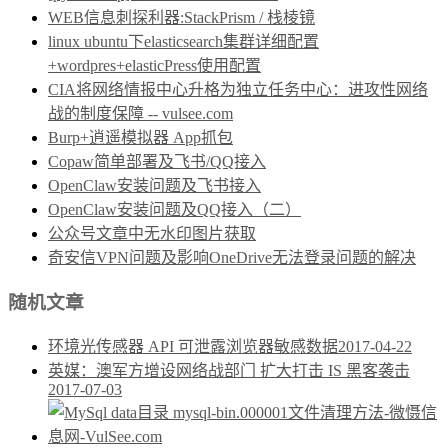
WEB信息刺探利器:StackPrism / 栈棱镜
linux ubuntu下elasticsearch集群详细配置
+wordpres+elasticPress使用配置
CIA将网络情报中心升格为独立任务中心：进攻性网络
战的制度保障 -- vulsee.com
Burp+逍遥模拟器 App抓包
Copaw简单部署及飞书/QQ接入
OpenClaw安装问题及飞书接入
OpenClaw安装问题及QQ接入（二）
公众号文章中无水印图片获取
奇安信VPN问题及影响OneDrive无法登录问题的解决
随机文章
环境光传感器 API 可泄露浏览器敏感数据
2017-04-22
英媒：澳军方增设网络战部门 扩大打击 IS 黑客袭击
2017-07-03