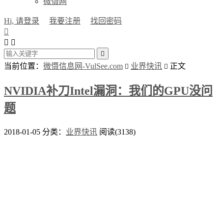
微慑网
Hi, 请登录
我要注册
找回密码




当前位置：
微慑信息网-VulSee.com
业界快讯
正文


NVIDIA补刀Intel漏洞：我们的GPU没问
题
2018-01-05
分类：
业界快讯
阅读(3138)