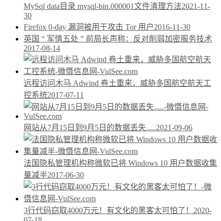
MySql data目录 mysql-bin.000001文件清理方法
2021-11-
30
Firefox 0-day 漏洞被用于攻击 Tor 用户
2016-11-30
英国 “ 军情五处 ” 前局长声称：反对削弱加密服务技术
2017-08-14
远程访问木马 Adwind 卷土重来，威胁多国航空航天工
控系统
2017-07-11
网站从7月15日到9月5日的数据丢失.....
2021-09-06
法国隐私管理机构称微软已将 Windows 10 用户数据收集
量减半
2017-06-30
3行代码窃取4000万元！有文化的黑客太可怕了！
2020-
07-18