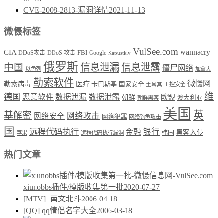
CVE-2008-2813-漏洞详情
2021-11-13
微慑标签
VulSee.com
wannacry
CIA
DDoS攻击
DDoS 攻击
FBI
Google
Kapustkiy
俄罗斯
中国
信息泄漏
信息泄露
僵尸网络
以色列
加拿大
勒索软件
微慑网
勒索病毒
医疗
卡巴斯基
国家安全
工控安全
土耳其
维
德国
恶意软件
数据泄漏
数据泄露
欧盟
朝鲜
澳大利亚
朝鲜黑客
美国
英
基解密
网络攻击
网络安全
网络犯罪
网络钓鱼攻击
国
远程代码执行
银行
金融
韩国
黑客入侵
苹果
远程代码执行漏洞
热门文章
xiunobbs插件/模版收集第一批
2020-07-27
[MTV] -南文北斗
2006-04-18
[QQ] qq情侣名字大全
2006-03-18