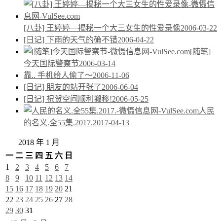
[八卦] 王婷婷—揭秘一个大三女生的性爱录像
2006-03-22
[日记] 下雨的天气的确不错
2006-04-22
[随笔]
今天国际警察节
2006-03-14
靠.. 手机给人偷了～
2006-11-06
[日记] 朋友的站开张了
2006-06-04
[日记] 祝贺空间顺利搬移!
2006-05-25
人民
的名义.全55集.2017.
2017-04-13
2018 年 1 月
一
二
三
四
五
六
日
1
2
3
4
5
6
7
8
9
10
11
12
13
14
15
16
17
18
19
20
21
22
23
24
25
26
27
28
29
30
31