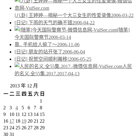
[八卦] 王婷婷—揭秘一个大三女生的性爱录像
2006-03-22
[日记] 下雨的天气的确不错
2006-04-22
[随笔]
今天国际警察节
2006-03-14
靠.. 手机给人偷了～
2006-11-06
[日记] 朋友的站开张了
2006-06-04
[日记] 祝贺空间顺利搬移!
2006-05-25
人民
的名义.全55集.2017.
2017-04-13
2013 年 12 月
一
二
三
四
五
六
日
1
2
3
4
5
6
7
8
9
10
11
12
13
14
15
16
17
18
19
20
21
22
23
24
25
26
27
28
29
30
31