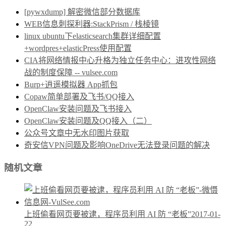
[pywxdump] 解密微信部分数据库
WEB信息刺探利器:StackPrism / 栈棱镜
linux ubuntu下elasticsearch集群详细配置
+wordpres+elasticPress使用配置
CIA将网络情报中心升格为独立任务中心：进攻性网络
战的制度保障 -- vulsee.com
Burp+逍遥模拟器 App抓包
Copaw简单部署及飞书/QQ接入
OpenClaw安装问题及飞书接入
OpenClaw安装问题及QQ接入（二）
公众号文章中无水印图片获取
奇安信VPN问题及影响OneDrive无法登录问题的解决
随机文章
上班偷看网页要被逮，程序员利用 AI 防 “老板”
2017-01-
22