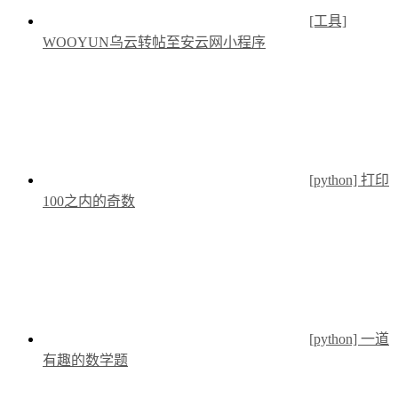
[工具]
WOOYUN乌云转帖至安云网小程序
[python] 打印
100之内的奇数
[python] 一道
有趣的数学题