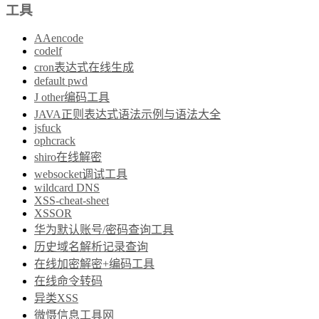
工具
AAencode
codelf
cron表达式在线生成
default pwd
J other编码工具
JAVA正则表达式语法示例与语法大全
jsfuck
ophcrack
shiro在线解密
websocket调试工具
wildcard DNS
XSS-cheat-sheet
XSSOR
华为默认账号/密码查询工具
历史域名解析记录查询
在线加密解密+编码工具
在线命令转码
异类XSS
微慑信息工具网