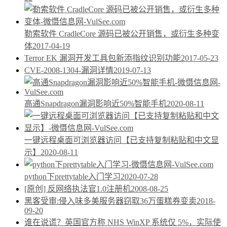
勒索软件 CradleCore 源码已被公开销售，或衍生多种变
体
2017-04-19
Terror EK 漏洞开发工具包新添指纹识别功能
2017-05-23
CVE-2008-1304-漏洞详情
2019-07-13
高通Snapdragon漏洞影响近50%智能手机
2020-08-11
一键远程桌面可浏览器访问【已支持复制粘贴和中文显
示】
2020-08-11
python下prettytable入门学习
2020-07-28
[原创] 反网络执法官1.0注册机
2008-08-25
黑客受审:侵入味多美服务器窃取36万蛋糕券变卖
2018-
09-20
谁在说谎？英国官方称 NHS WinXP 系统仅 5%，实际使