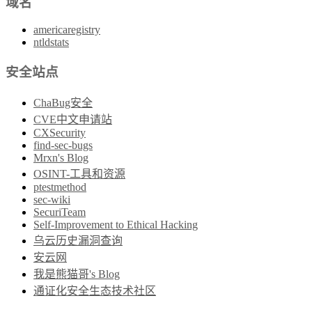
域名
americaregistry
ntldstats
安全站点
ChaBug安全
CVE中文申请站
CXSecurity
find-sec-bugs
Mrxn's Blog
OSINT-工具和资源
ptestmethod
sec-wiki
SecuriTeam
Self-Improvement to Ethical Hacking
乌云历史漏洞查询
安云网
我是熊猫哥's Blog
通证化安全生态技术社区