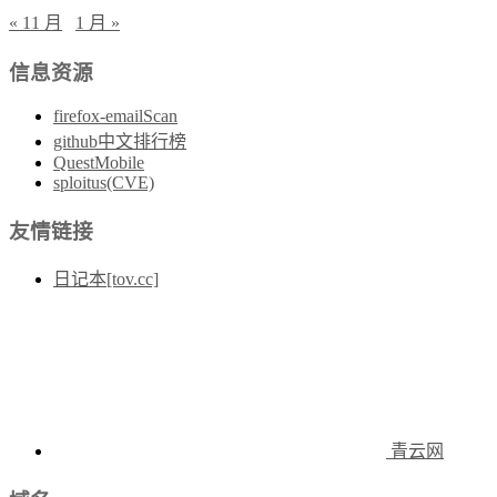
« 11 月
1 月 »
信息资源
firefox-emailScan
github中文排行榜
QuestMobile
sploitus(CVE)
友情链接
日记本[tov.cc]
青云网