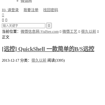
微慑网
Hi, 请登录
我要注册
找回密码




当前位置：
微慑信息网-VulSee.com
微慑工艺
很久以前



正文
[远控] QuickShell 一款简单的B/S远控
2013-12-17
分类：
很久以前
阅读(3395)