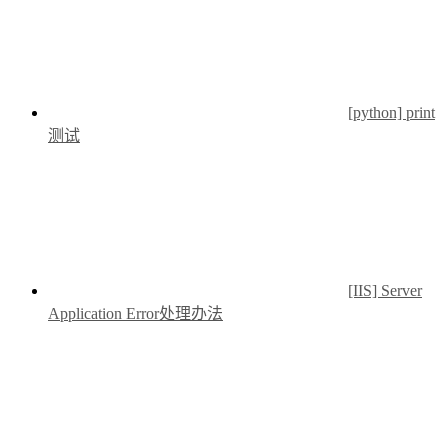
[python] print
测试
[IIS] Server
Application Error处理办法