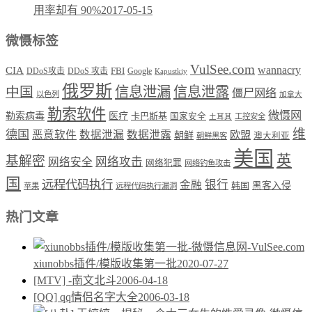
用率却有 90%
2017-05-15
微慑标签
VulSee.com
wannacry
CIA
DDoS攻击
DDoS 攻击
FBI
Google
Kapustkiy
俄罗斯
中国
信息泄漏
信息泄露
僵尸网络
以色列
加拿大
勒索软件
微慑网
勒索病毒
医疗
卡巴斯基
国家安全
工控安全
土耳其
维
德国
恶意软件
数据泄漏
数据泄露
欧盟
朝鲜
澳大利亚
朝鲜黑客
美国
英
基解密
网络攻击
网络安全
网络犯罪
网络钓鱼攻击
国
远程代码执行
银行
金融
韩国
黑客入侵
苹果
远程代码执行漏洞
热门文章
xiunobbs插件/模版收集第一批
2020-07-27
[MTV] -南文北斗
2006-04-18
[QQ] qq情侣名字大全
2006-03-18