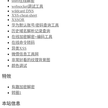
shiro在线解密
websocket调试工具
wildcard DNS
XSS-cheat-sheet
XSSOR
华为默认账号/密码查询工具
历史域名解析记录查询
在线加密解密+编码工具
在线命令转码
异类XSS
微慑信息工具网
非常好看的纹理背景图
颜色调试
特效
有趣加密解密
转圈1
本站信息