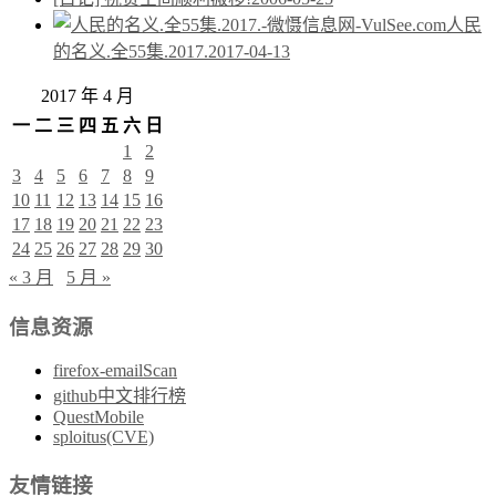
人民
的名义.全55集.2017.
2017-04-13
2017 年 4 月
一
二
三
四
五
六
日
1
2
3
4
5
6
7
8
9
10
11
12
13
14
15
16
17
18
19
20
21
22
23
24
25
26
27
28
29
30
« 3 月
5 月 »
信息资源
firefox-emailScan
github中文排行榜
QuestMobile
sploitus(CVE)
友情链接