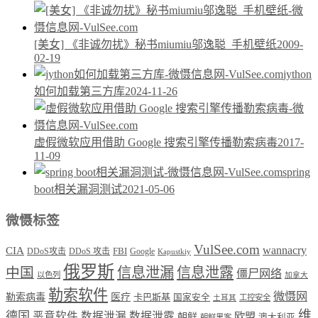
[美女] 《非诚勿扰》秘书miumiu邬逸聪_手机壁纸
2009-
02-19
jython
如何加载第三方库
2024-11-26
虚假微软应用借助 Google 搜索引擎传播勒索病毒
2017-
11-09
spring
boot相关漏洞测试
2021-05-06
微慑标签
VulSee.com
wannacry
CIA
DDoS攻击
DDoS 攻击
FBI
Google
Kapustkiy
俄罗斯
中国
信息泄漏
信息泄露
僵尸网络
以色列
加拿大
勒索软件
微慑网
勒索病毒
医疗
卡巴斯基
国家安全
工控安全
土耳其
维
德国
恶意软件
数据泄漏
数据泄露
欧盟
朝鲜
澳大利亚
朝鲜黑客