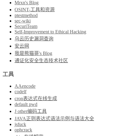
Mrxn's Blog
OSINT-工具和资源
ptestmethod
sec-wiki
SecuriTeam
Self-Improvement to Ethical Hacking
乌云历史漏洞查询
安云网
我是熊猫哥's Blog
通证化安全生态技术社区
工具
AAencode
codelf
cron表达式在线生成
default pwd
J other编码工具
JAVA正则表达式语法示例与语法大全
jsfuck
ophcrack