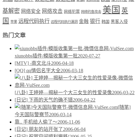
美国
英
基解密
网络攻击
网络安全
网络犯罪
网络钓鱼攻击
国
远程代码执行
银行
金融
韩国
黑客入侵
苹果
远程代码执行漏洞
热门文章
xiunobbs插件/模版收集第一批
2020-07-27
[MTV] -南文北斗
2006-04-18
[QQ] qq情侣名字大全
2006-03-18
[八卦] 王婷婷—揭秘一个大三女生的性爱录像
2006-03-22
[日记] 下雨的天气的确不错
2006-04-22
[随笔]
今天国际警察节
2006-03-14
靠.. 手机给人偷了～
2006-11-06
[日记] 朋友的站开张了
2006-06-04
[日记] 祝贺空间顺利搬移!
2006-05-25