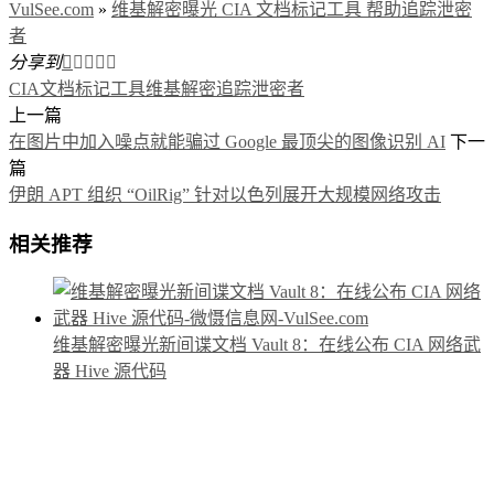
VulSee.com
»
维基解密曝光 CIA 文档标记工具 帮助追踪泄密
者
分享到





CIA
文档标记工具
维基解密
追踪泄密者
上一篇
在图片中加入噪点就能骗过 Google 最顶尖的图像识别 AI
下一
篇
伊朗 APT 组织 “OilRig” 针对以色列展开大规模网络攻击
相关推荐
维基解密曝光新间谍文档 Vault 8：在线公布 CIA 网络武
器 Hive 源代码