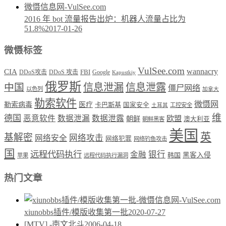
2016 年 bot 流量报告出炉：机器人流量占比为
51.8%
2017-01-26
微慑标签
VulSee.com
wannacry
CIA
DDoS攻击
DDoS 攻击
FBI
Google
Kapustkiy
俄罗斯
中国
信息泄漏
信息泄露
僵尸网络
以色列
加拿大
勒索软件
微慑网
勒索病毒
医疗
卡巴斯基
国家安全
工控安全
土耳其
维
德国
恶意软件
数据泄漏
数据泄露
欧盟
朝鲜
澳大利亚
朝鲜黑客
美国
英
基解密
网络攻击
网络安全
网络犯罪
网络钓鱼攻击
国
远程代码执行
银行
金融
韩国
黑客入侵
苹果
远程代码执行漏洞
热门文章
xiunobbs插件/模版收集第一批
2020-07-27
[MTV] -南文北斗
2006-04-18