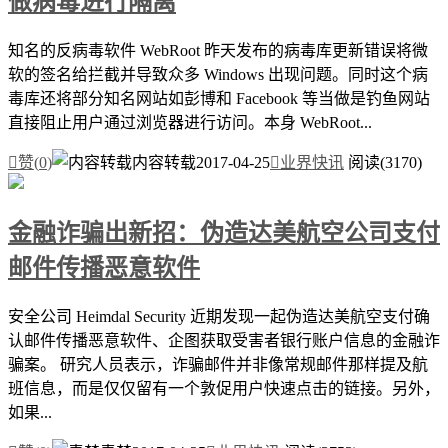
做病毒进行隔离
知名的反病毒软件 WebRoot 昨天发布的病毒库更新错误将微
软的签名给拦截并导致众多 Windows 出现问题。同时这个病
毒库还将部分知名网站如彭博和 Facebook 等当做是钓鱼网站
直接阻止用户通过浏览器进行访问。本身 WebRoot...

赞(
0
)
内容转载
2017-04-25

业界快讯
阅读(3170)
金融诈骗出新招：伪造达美航空公司支付
邮件传播恶意软件
安全公司 Heimdal Security 近期发现一起伪造达美航空支付确
认邮件传播恶意软件、企图获取受害者银行账户信息的金融诈
骗案。 研究人员表示，诈骗邮件并非像常规邮件那样提及航
班信息，而是仅仅留有一个敦促用户快速点击的链接。另外，
如果...