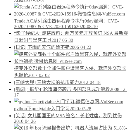
Tenda AC系列路由器远程命令执行0day漏洞：CVE-
2020-10987 & CVE-2020-15916
2020-08-10
“影子经纪人”即将放料：两万美元开放预订 NSA 最新零
日漏洞与黑客工具
2017-05-30
[日记] 下雨的天气的确不错
2006-04-22
捷克外交部数十个邮件账户遭黑客入侵，就连外交部长
也躺枪
2017-02-02
[三峡大坝] 三峡大坝的抗击能力
2012-04-18
[新闻] “振华4”轮遭海盗袭击 多国部队成功解救
2008-12-
17
python下prettytable入门学习
2020-07-28
[笑话] 女儿国国王的MSN签名：长老姓唐，甜到忧伤
2010-04-26