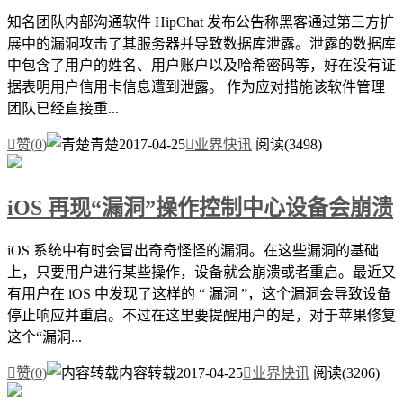
知名团队内部沟通软件 HipChat 发布公告称黑客通过第三方扩
展中的漏洞攻击了其服务器并导致数据库泄露。泄露的数据库
中包含了用户的姓名、用户账户以及哈希密码等，好在没有证
据表明用户信用卡信息遭到泄露。 作为应对措施该软件管理
团队已经直接重...

赞(
0
)
青楚
2017-04-25

业界快讯
阅读(3498)
iOS 再现“漏洞”操作控制中心设备会崩溃
iOS 系统中有时会冒出奇奇怪怪的漏洞。在这些漏洞的基础
上，只要用户进行某些操作，设备就会崩溃或者重启。最近又
有用户在 iOS 中发现了这样的 “ 漏洞 ”，这个漏洞会导致设备
停止响应并重启。不过在这里要提醒用户的是，对于苹果修复
这个“漏洞...

赞(
0
)
内容转载
2017-04-25

业界快讯
阅读(3206)