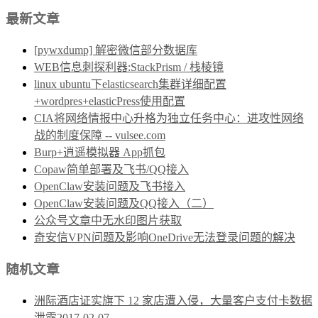
最新文章
[pywxdump] 解密微信部分数据库
WEB信息刺探利器:StackPrism / 栈棱镜
linux ubuntu下elasticsearch集群详细配置
+wordpres+elasticPress使用配置
CIA将网络情报中心升格为独立任务中心：进攻性网络
战的制度保障 -- vulsee.com
Burp+逍遥模拟器 App抓包
Copaw简单部署及飞书/QQ接入
OpenClaw安装问题及飞书接入
OpenClaw安装问题及QQ接入（二）
公众号文章中无水印图片获取
奇安信VPN问题及影响OneDrive无法登录问题的解决
随机文章
洲际酒店证实旗下 12 家店遭入侵，大量客户支付卡数据
泄露
2017-02-07