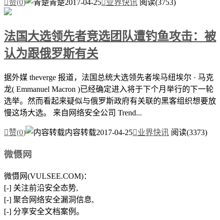

赞(
0
)
青楚
2017-04-25

业界快讯
阅读(3753)
法国大选领先者竞选团队遭钓鱼攻击：被
认为跟俄罗斯有关
据外媒 theverge 报道，法国总统大选领先者埃马纽埃尔 · 马克
龙( Emmanuel Macron )已经确定进入将于下个月举行的下一轮
选举。然而看起来疑似与俄罗斯政府有关联的黑客组织想要放
慢这场大选。 来自网络安全公司 Trend...

赞(
0
)
内容转载
2017-04-25

业界快讯
阅读(3373)
微慑网
微慑网(VULSEE.COM)：
[-] 关注前沿安全态势,
[-] 聚合网络安全漏洞信息,
[-] 分享安全文档案例。