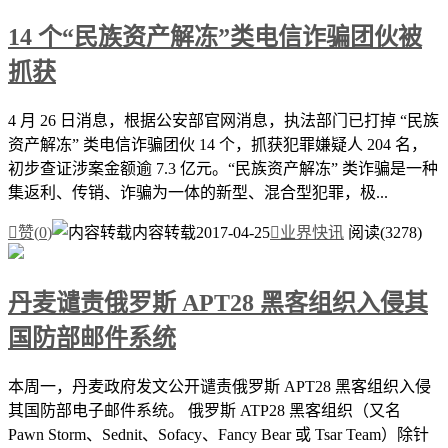
14 个“民族资产解冻”类电信诈骗团伙被
抓获
4 月 26 日消息，根据公安部官网消息，执法部门已打掉 “民族
资产解冻” 类电信诈骗团伙 14 个，抓获犯罪嫌疑人 204 名，
初步查证涉案金额逾 7.3 亿元。“民族资产解冻” 类诈骗是一种
集返利、传销、诈骗为一体的新型、混合型犯罪，极...

赞(
0
)
内容转载
2017-04-25

业界快讯
阅读(3278)
丹麦谴责俄罗斯 APT28 黑客组织入侵其
国防部邮件系统
本周一，丹麦政府发文公开谴责俄罗斯 APT28 黑客组织入侵
其国防部电子邮件系统。 俄罗斯 ATP28 黑客组织（又名
Pawn Storm、Sednit、Sofacy、Fancy Bear 或 Tsar Team）除针