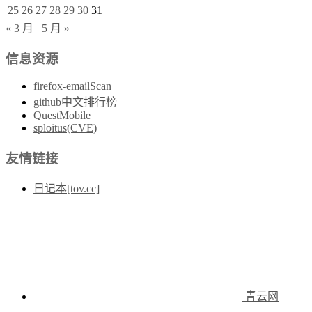
25
26
27
28
29
30
31
« 3 月
5 月 »
信息资源
firefox-emailScan
github中文排行榜
QuestMobile
sploitus(CVE)
友情链接
日记本[tov.cc]
青云网