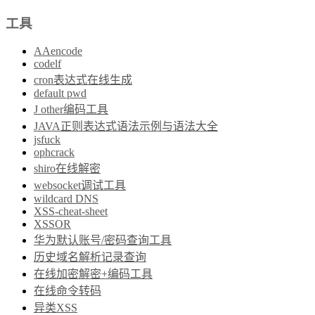
工具
AAencode
codelf
cron表达式在线生成
default pwd
J other编码工具
JAVA正则表达式语法示例与语法大全
jsfuck
ophcrack
shiro在线解密
websocket调试工具
wildcard DNS
XSS-cheat-sheet
XSSOR
华为默认账号/密码查询工具
历史域名解析记录查询
在线加密解密+编码工具
在线命令转码
异类XSS