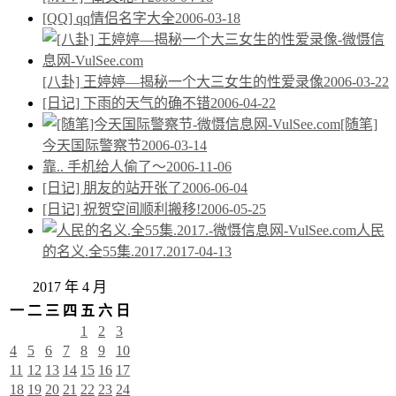
[QQ] qq情侣名字大全
2006-03-18
[八卦] 王婷婷—揭秘一个大三女生的性爱录像
2006-03-22
[日记] 下雨的天气的确不错
2006-04-22
[随笔]
今天国际警察节
2006-03-14
靠.. 手机给人偷了～
2006-11-06
[日记] 朋友的站开张了
2006-06-04
[日记] 祝贺空间顺利搬移!
2006-05-25
人民
的名义.全55集.2017.
2017-04-13
2017 年 4 月
一
二
三
四
五
六
日
1
2
3
4
5
6
7
8
9
10
11
12
13
14
15
16
17
18
19
20
21
22
23
24