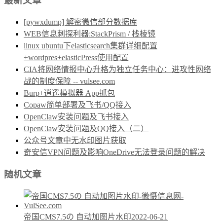
最新文章
[pywxdump] 解密微信部分数据库
WEB信息刺探利器:StackPrism / 栈棱镜
linux ubuntu下elasticsearch集群详细配置
+wordpres+elasticPress使用配置
CIA将网络情报中心升格为独立任务中心：进攻性网络
战的制度保障 -- vulsee.com
Burp+逍遥模拟器 App抓包
Copaw简单部署及飞书/QQ接入
OpenClaw安装问题及飞书接入
OpenClaw安装问题及QQ接入（二）
公众号文章中无水印图片获取
奇安信VPN问题及影响OneDrive无法登录问题的解决
随机文章
帝国CMS7.5の 自动加图片水印
2022-06-21