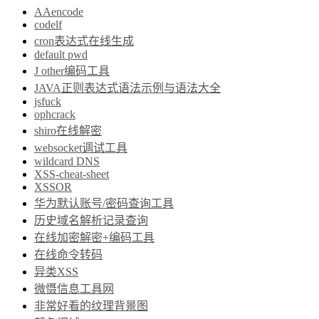
AAencode
codelf
cron表达式在线生成
default pwd
J other编码工具
JAVA正则表达式语法示例与语法大全
jsfuck
ophcrack
shiro在线解密
websocket调试工具
wildcard DNS
XSS-cheat-sheet
XSSOR
华为默认账号/密码查询工具
历史域名解析记录查询
在线加密解密+编码工具
在线命令转码
异类XSS
微慑信息工具网
非常好看的纹理背景图