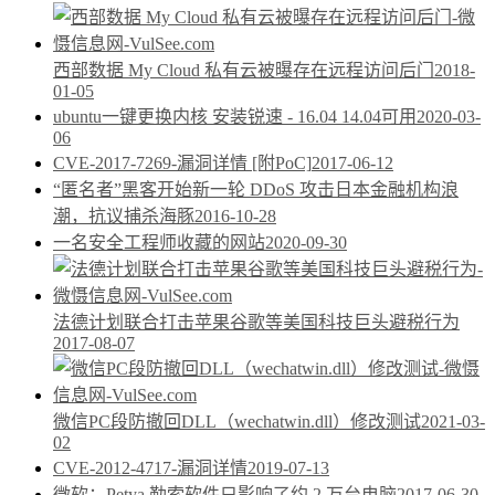
西部数据 My Cloud 私有云被曝存在远程访问后门
2018-
01-05
ubuntu一键更换内核 安装锐速 - 16.04 14.04可用
2020-03-
06
CVE-2017-7269-漏洞详情 [附PoC]
2017-06-12
“匿名者”黑客开始新一轮 DDoS 攻击日本金融机构浪
潮，抗议捕杀海豚
2016-10-28
一名安全工程师收藏的网站
2020-09-30
法德计划联合打击苹果谷歌等美国科技巨头避税行为
2017-08-07
微信PC段防撤回DLL（wechatwin.dll）修改测试
2021-03-
02
CVE-2012-4717-漏洞详情
2019-07-13
微软：Petya 勒索软件只影响了约 2 万台电脑
2017-06-30