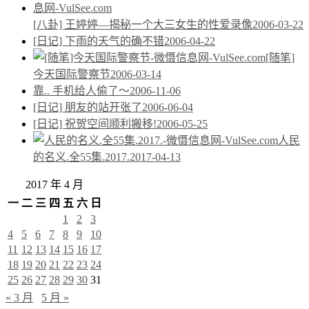
[八卦] 王婷婷—揭秘一个大三女生的性爱录像
2006-03-22
[日记] 下雨的天气的确不错
2006-04-22
[随笔]
今天国际警察节
2006-03-14
靠.. 手机给人偷了～
2006-11-06
[日记] 朋友的站开张了
2006-06-04
[日记] 祝贺空间顺利搬移!
2006-05-25
人民
的名义.全55集.2017.
2017-04-13
2017 年 4 月
一
二
三
四
五
六
日
1
2
3
4
5
6
7
8
9
10
11
12
13
14
15
16
17
18
19
20
21
22
23
24
25
26
27
28
29
30
31
« 3 月
5 月 »