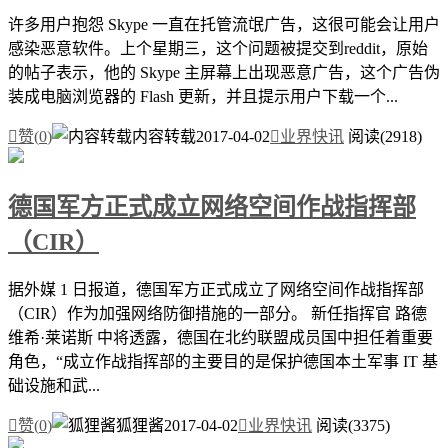
许多用户抱怨 Skype 一直在托管流氓广告，这很可能会让用户
感染恶意软件。上个星期三，这个问题被提交到reddit，原始
的帖子表示，他的 Skype 主屏幕上出现恶意广告，这个广告伪
装成电脑浏览器的 Flash 更新，并且提示用户下载一个...

赞(
0
)
内容转载
2017-04-02

业界快讯
阅读(2918)
德国军方正式成立网络空间作战指挥部
（CIR）
据外媒 1 日报道，德国军方正式成立了网络空间作战指挥部
（CIR）作为加强网络防御措施的一部分。 新任指挥官 路德
维希·莱诺斯 中将透露，德国在北约联盟成员国中担任着重要
角色，“成立作战指挥部的主要目的是保护德国本土军事 IT 基
础设施和武...

赞(
0
)
狐狸酱
2017-04-02

业界快讯
阅读(3375)