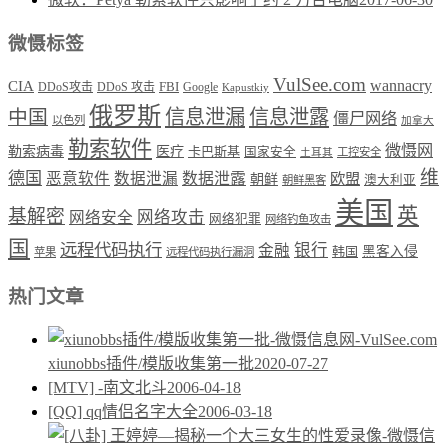
微慑标签
VulSee.com
wannacry
CIA
DDoS攻击
DDoS 攻击
FBI
Google
Kapustkiy
俄罗斯
中国
信息泄漏
信息泄露
僵尸网络
以色列
加拿大
勒索软件
微慑网
勒索病毒
医疗
卡巴斯基
国家安全
工控安全
土耳其
维
德国
恶意软件
数据泄漏
数据泄露
欧盟
朝鲜
澳大利亚
朝鲜黑客
美国
英
基解密
网络攻击
网络安全
网络犯罪
网络钓鱼攻击
国
远程代码执行
银行
金融
韩国
黑客入侵
苹果
远程代码执行漏洞
热门文章
xiunobbs插件/模版收集第一批
2020-07-27
[MTV] -南文北斗
2006-04-18
[QQ] qq情侣名字大全
2006-03-18