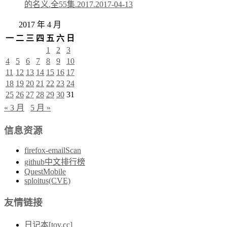
的名义.全55集.2017.
2017-04-13
2017 年 4 月
一
二
三
四
五
六
日
1
2
3
4
5
6
7
8
9
10
11
12
13
14
15
16
17
18
19
20
21
22
23
24
25
26
27
28
29
30
31
« 3 月
5 月 »
信息资源
firefox-emailScan
github中文排行榜
QuestMobile
sploitus(CVE)
友情链接
日记本[tov.cc]