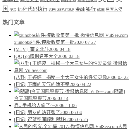
国
远程代码执行
银行
金融
韩国
黑客入侵
苹果
远程代码执行漏洞
热门文章
xiunobbs插件/模版收集第一批
2020-07-27
[MTV] -南文北斗
2006-04-18
[QQ] qq情侣名字大全
2006-03-18
[八卦] 王婷婷—揭秘一个大三女生的性爱录像
2006-03-22
[日记] 下雨的天气的确不错
2006-04-22
[随笔]
今天国际警察节
2006-03-14
靠.. 手机给人偷了～
2006-11-06
[日记] 朋友的站开张了
2006-06-04
[日记] 祝贺空间顺利搬移!
2006-05-25
人民