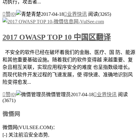
功执行，攻击者...

赞(
0
)
青楚
2017-04-18

业界快讯
阅读(3265)
2017 OWASP TOP 10
中国区翻译
不安全的软件已经在破坏着我们的金融、医疗、国 防、能源
和其他重要基础设施。随着我们的软件变得越 来越重要、复
杂且相互关联，实现应用程序安全的难度 也呈指数级增长。
而现代软件开发过程的飞速发展，使 得快速、准确地识别风
险变得愈发...

赞(
0
)
微慑管理员
2017-04-18

业界快讯
阅读
(3671)
微慑网
微慑网(VULSEE.COM)：
[-] 关注前沿安全态势,