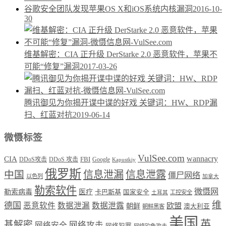
谷歌安全团队发现苹果OS X和iOS系统内核漏洞
2016-10-
30
维基解密：CIA 正升级 DerStarke 2.0 恶意软件，苹果不
可能“修复”漏洞
2017-03-26
腾讯御见为你揭开谍中谍的好戏 关键词：HW、RDP漏
扫、红蓝对抗
2019-06-14
微慑标签
VulSee.com
wannacry
CIA
DDoS攻击
DDoS 攻击
FBI
Google
Kapustkiy
俄罗斯
中国
信息泄漏
信息泄露
僵尸网络
以色列
加拿大
勒索软件
微慑网
勒索病毒
医疗
卡巴斯基
国家安全
工控安全
土耳其
维
德国
恶意软件
数据泄漏
数据泄露
欧盟
朝鲜
澳大利亚
朝鲜黑客
美国
英
基解密
网络攻击
网络安全
网络犯罪
网络钓鱼攻击