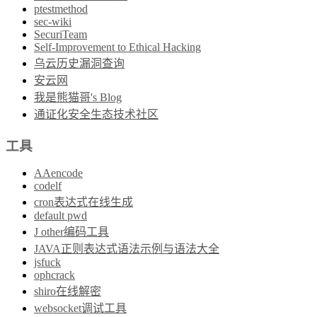
ptestmethod
sec-wiki
SecuriTeam
Self-Improvement to Ethical Hacking
乌云历史漏洞查询
安云网
我是熊猫哥's Blog
通证化安全生态技术社区
工具
AAencode
codelf
cron表达式在线生成
default pwd
J other编码工具
JAVA正则表达式语法示例与语法大全
jsfuck
ophcrack
shiro在线解密
websocket调试工具