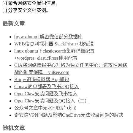
[-] 聚合网络安全漏洞信息,
[-] 分享安全文档案例。
最新文章
[pywxdump] 解密微信部分数据库
WEB信息刺探利器:StackPrism / 栈棱镜
linux ubuntu下elasticsearch集群详细配置
+wordpres+elasticPress使用配置
CIA将网络情报中心升格为独立任务中心：进攻性网络
战的制度保障 -- vulsee.com
Burp+逍遥模拟器 App抓包
Copaw简单部署及飞书/QQ接入
OpenClaw安装问题及飞书接入
OpenClaw安装问题及QQ接入（二）
公众号文章中无水印图片获取
奇安信VPN问题及影响OneDrive无法登录问题的解决
随机文章