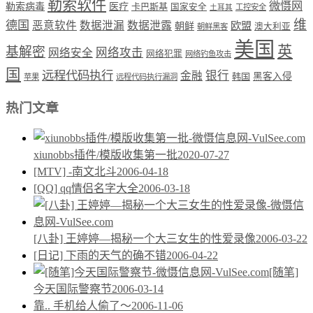
勒索软件
微慑网
勒索病毒
医疗
卡巴斯基
国家安全
工控安全
土耳其
维
德国
恶意软件
数据泄漏
数据泄露
欧盟
朝鲜
澳大利亚
朝鲜黑客
美国
英
基解密
网络攻击
网络安全
网络犯罪
网络钓鱼攻击
国
远程代码执行
银行
金融
韩国
黑客入侵
苹果
远程代码执行漏洞
热门文章
xiunobbs插件/模版收集第一批
2020-07-27
[MTV] -南文北斗
2006-04-18
[QQ] qq情侣名字大全
2006-03-18
[八卦] 王婷婷—揭秘一个大三女生的性爱录像
2006-03-22
[日记] 下雨的天气的确不错
2006-04-22
[随笔]
今天国际警察节
2006-03-14
靠.. 手机给人偷了～
2006-11-06