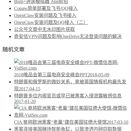
Burp+逍遥模拟器 App抓包
Copaw简单部署及飞书/QQ接入
OpenClaw安装问题及飞书接入
OpenClaw安装问题及QQ接入（二）
公众号文章中无水印图片获取
奇安信VPN问题及影响OneDrive无法登录问题的解决
随机文章
2018唯品会第三届电商安全峰会PPT
2018-05-09
特朗普和俄罗斯的微妙关系，竟被英国情报机构最先发
现
2017-04-15
特朗普多位内阁官员或早已被黑客入侵泄露敏感信息
2017-01-20
CIA 竟将欧洲黑客“老巢”建在美国驻德大使馆
2017-03-10
黑客连接美国赌场智能鱼缸，以致渗透内网窃取数据