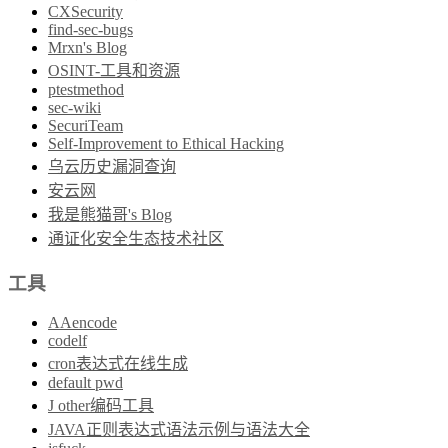
CXSecurity
find-sec-bugs
Mrxn's Blog
OSINT-工具和资源
ptestmethod
sec-wiki
SecuriTeam
Self-Improvement to Ethical Hacking
乌云历史漏洞查询
安云网
我是熊猫哥's Blog
通证化安全生态技术社区
工具
AAencode
codelf
cron表达式在线生成
default pwd
J other编码工具
JAVA正则表达式语法示例与语法大全