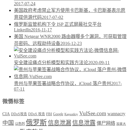
2017-07-24
美国政府考虑禁止军方使用卡巴斯基，卡巴斯基表示愿
意提供源代码
2017-07-02
俄罗斯监管机构下令 ISP 正式屏蔽社交平台
LinkedIn
2016-11-17
美国 Netgear WNR2000 路由器曝多个漏洞，可获取管理
员密码、远程劫持设备
2016-12-23
安全建设痛点分析模型和实践方法论
2020-09-11
贵州与苹果签署战略合作协议，iCloud 落户贵州
2017-
07-11
微慑标签
VulSee.com
wannacry
CIA
DDoS攻击
DDoS 攻击
FBI
Google
Kapustkiy
俄罗斯
中国
信息泄漏
信息泄露
僵尸网络
以色列
加拿大