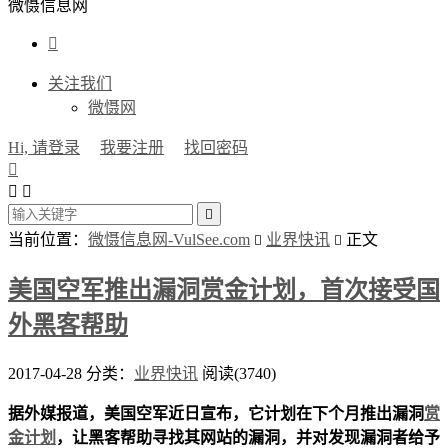
微慑信息网

关注我们
微慑网
Hi, 请登录
我要注册
找回密码




当前位置：
微慑信息网-VulSee.com
业界快讯
正文


美国空军推出漏洞赏金计划，首次接受国
外黑客帮助
2017-04-28
分类：
业界快讯
阅读(3740)
据外媒报道，美国空军近日宣布，它计划在下个月推出漏洞
赏
金计划
，让黑客帮助寻找其网站的漏洞，并对发现漏洞者给予