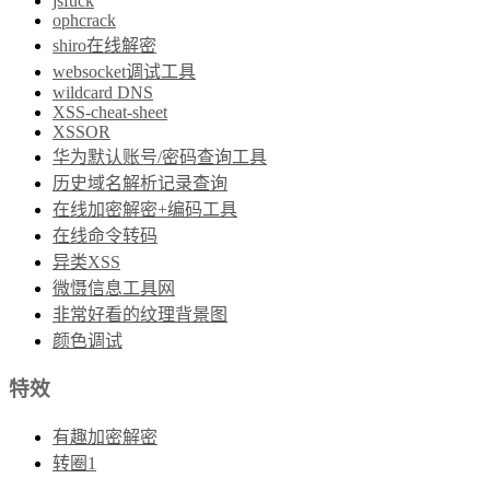
jsfuck
ophcrack
shiro在线解密
websocket调试工具
wildcard DNS
XSS-cheat-sheet
XSSOR
华为默认账号/密码查询工具
历史域名解析记录查询
在线加密解密+编码工具
在线命令转码
异类XSS
微慑信息工具网
非常好看的纹理背景图
颜色调试
特效
有趣加密解密
转圈1