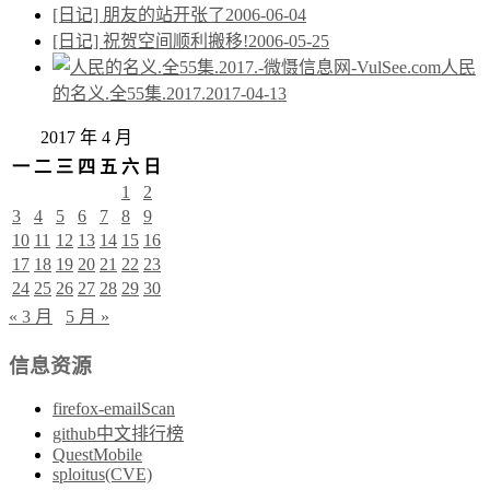
[日记] 朋友的站开张了
2006-06-04
[日记] 祝贺空间顺利搬移!
2006-05-25
人民
的名义.全55集.2017.
2017-04-13
2017 年 4 月
一
二
三
四
五
六
日
1
2
3
4
5
6
7
8
9
10
11
12
13
14
15
16
17
18
19
20
21
22
23
24
25
26
27
28
29
30
« 3 月
5 月 »
信息资源
firefox-emailScan
github中文排行榜
QuestMobile
sploitus(CVE)