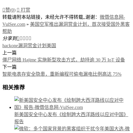

赞(
0
)

打赏
转载请附本站链接，未经允许不得转载,,谢谢：
微慑信息网-
VulSee.com
»
美国空军推出漏洞赏金计划，首次接受国外黑客
帮助
分享到





hackone
漏洞赏金计划
美国
上一篇
僵尸网络 Hajime 实施新型攻击方式，劫持逾 30 万 IoT 设备
下一篇
智能电表存安全隐患，重新编程可偷电漏电比例高达 75%
相关推荐
新美国安全中心发布《绘制跨大西洋路线以应对中国》
报告