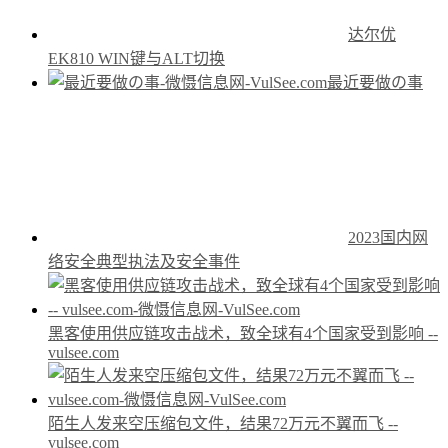
达尔优
EK810 WIN键与ALT切换
最近要做の事
2023国内网
络安全典型执法及安全事件
黑客使用供应链攻击战术，致全球有4个国家受到影响 --
vulsee.com
陌生人发来空压缩包文件，结果72万元不翼而飞 --
vulsee.com