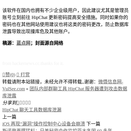
该软件在国内也拥有不少企业级用户，因此建议尤其是管理员
账号立刻前往 HipChat 更新密码提高安全措施。同时如果你的
密码也在其他网站使用建议也将这类的密码更改，防止数据库
泄露导致出现撞库危及其他账户。
稿源：
蓝点网
；封面源自网络
from hackernews.cc.thanks for it.

赞(
0
)

打赏
转载请附本站链接，未经允许不得转载,,谢谢：
微慑信息网-
VulSee.com
»
团队内部群聊工具 HipChat 服务器遭到攻击数据
库泄露
分享到





HipChat 聊天工具
数据库泄漏
上一篇
iOS 再现“漏洞”操作控制中心设备会崩溃
下一篇
斯诺登再曝猛料：日美秘密合作监控亚太各国 60 多年