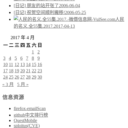
[日记] 朋友的站开张了
2006-06-04
[日记] 祝贺空间顺利搬移!
2006-05-25
人民
的名义.全55集.2017.
2017-04-13
2017 年 4 月
一
二
三
四
五
六
日
1
2
3
4
5
6
7
8
9
10
11
12
13
14
15
16
17
18
19
20
21
22
23
24
25
26
27
28
29
30
« 3 月
5 月 »
信息资源
firefox-emailScan
github中文排行榜
QuestMobile
sploitus(CVE)