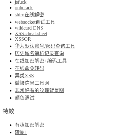
jsfuck
ophcrack
shiro在线解密
websocket调试工具
wildcard DNS
XSS-cheat-sheet
XSSOR
华为默认账号/密码查询工具
历史域名解析记录查询
在线加密解密+编码工具
在线命令转码
异类XSS
微慑信息工具网
非常好看的纹理背景图
颜色调试
特效
有趣加密解密
转圈1