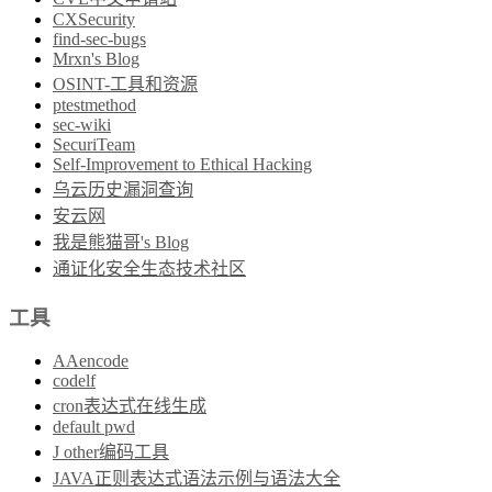
CXSecurity
find-sec-bugs
Mrxn's Blog
OSINT-工具和资源
ptestmethod
sec-wiki
SecuriTeam
Self-Improvement to Ethical Hacking
乌云历史漏洞查询
安云网
我是熊猫哥's Blog
通证化安全生态技术社区
工具
AAencode
codelf
cron表达式在线生成
default pwd
J other编码工具
JAVA正则表达式语法示例与语法大全