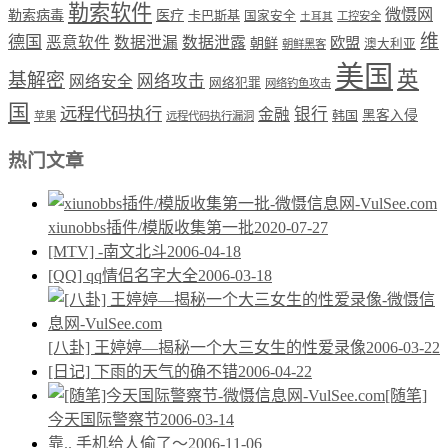
勒索软件
微慑网
勒索病毒
医疗
卡巴斯基
国家安全
工控安全
土耳其
维
德国
恶意软件
数据泄漏
数据泄露
欧盟
朝鲜
澳大利亚
朝鲜黑客
美国
英
基解密
网络攻击
网络安全
网络犯罪
网络钓鱼攻击
国
远程代码执行
银行
金融
韩国
黑客入侵
苹果
远程代码执行漏洞
热门文章
xiunobbs插件/模版收集第一批
2020-07-27
[MTV] -南文北斗
2006-04-18
[QQ] qq情侣名字大全
2006-03-18
[八卦] 王婷婷—揭秘一个大三女生的性爱录像
2006-03-22
[日记] 下雨的天气的确不错
2006-04-22
[随笔]
今天国际警察节
2006-03-14
靠.. 手机给人偷了～
2006-11-06