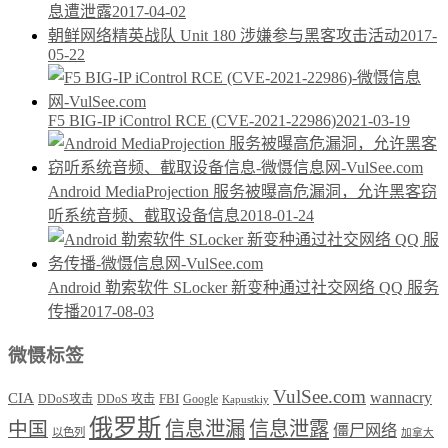
息遭泄露
2017-04-02
朝鲜网络精英战队 Unit 180 涉嫌参与黑客攻击活动
2017-
05-22
F5 BIG-IP iControl RCE (CVE-2021-22986)
2021-03-19
Android MediaProjection 服务被曝高危漏洞，允许黑客窃
听系统音频、截取设备信息
2018-01-24
Android 勒索软件 SLocker 新变种通过社交网络 QQ 服务
传播
2017-08-03
微慑标签
VulSee.com
wannacry
CIA
DDoS攻击
DDoS 攻击
FBI
Google
Kapustkiy
俄罗斯
中国
信息泄漏
信息泄露
僵尸网络
以色列
加拿大