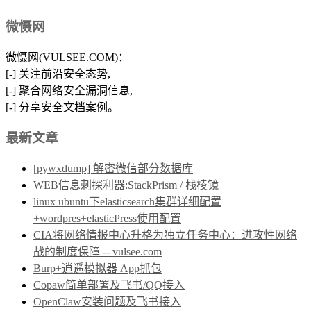
微慑网
微慑网(VULSEE.COM)：
[-] 关注前沿安全态势,
[-] 聚合网络安全漏洞信息,
[-] 分享安全文档案例。
最新文章
[pywxdump] 解密微信部分数据库
WEB信息刺探利器:StackPrism / 栈棱镜
linux ubuntu下elasticsearch集群详细配置
+wordpres+elasticPress使用配置
CIA将网络情报中心升格为独立任务中心：进攻性网络
战的制度保障 -- vulsee.com
Burp+逍遥模拟器 App抓包
Copaw简单部署及飞书/QQ接入
OpenClaw安装问题及飞书接入