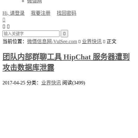
微慑网
Hi, 请登录
我要注册
找回密码




当前位置：
微慑信息网-VulSee.com
业界快讯
正文


团队内部群聊工具 HipChat 服务器遭到
攻击数据库泄露
2017-04-25
分类：
业界快讯
阅读(3499)