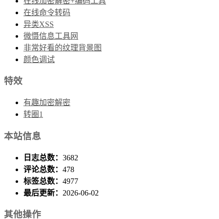
在线加密解密+编码工具
在线命令转码
异类XSS
微慑信息工具网
非常好看的纹理背景图
颜色调试
特效
有趣加密解密
转圈1
本站信息
日志总数：
3682
评论总数：
478
标签总数：
4977
最后更新：
2026-06-02
其他操作