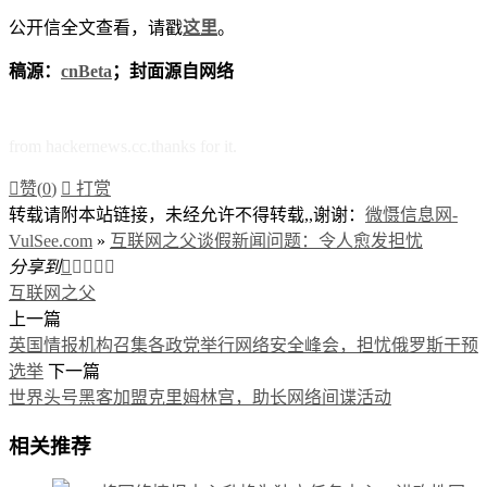
公开信全文查看，请戳
这里
。
稿源：
cnBeta
；封面源自网络
from hackernews.cc.thanks for it.

赞(
0
)

打赏
转载请附本站链接，未经允许不得转载,,谢谢：
微慑信息网-
VulSee.com
»
互联网之父谈假新闻问题：令人愈发担忧
分享到





互联网之父
上一篇
英国情报机构召集各政党举行网络安全峰会，担忧俄罗斯干预
选举
下一篇
世界头号黑客加盟克里姆林宫，助长网络间谍活动
相关推荐