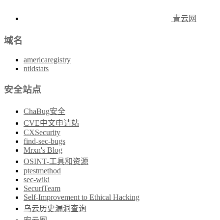
青云网
域名
americaregistry
ntldstats
安全站点
ChaBug安全
CVE中文申请站
CXSecurity
find-sec-bugs
Mrxn's Blog
OSINT-工具和资源
ptestmethod
sec-wiki
SecuriTeam
Self-Improvement to Ethical Hacking
乌云历史漏洞查询