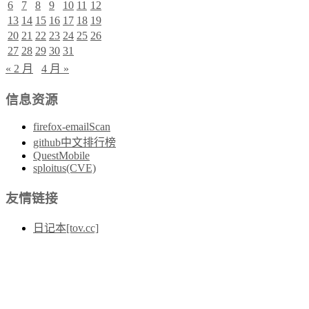
6
7
8
9
10
11
12
13
14
15
16
17
18
19
20
21
22
23
24
25
26
27
28
29
30
31
« 2 月
4 月 »
信息资源
firefox-emailScan
github中文排行榜
QuestMobile
sploitus(CVE)
友情链接
日记本[tov.cc]