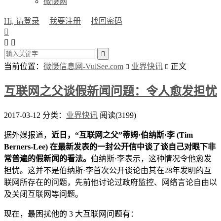
微慑网
Hi, 请登录
我要注册
找回密码




当前位置：
微慑信息网-VulSee.com
业界快讯
正文


互联网之父谈假新闻问题：令人愈发担忧
2017-03-12
分类：
业界快讯
阅读(3199)
据外媒报道，
近日，“互联网之父”蒂姆·伯纳斯·李 (Tim
Berners-Lee) 在最新发表的一封公开信中谈了谈自己对眼下非
常普遍的假新闻的看法。
伯纳斯·李表示，这种情况令他愈发
担忧。这并不是伯纳斯·李首次公开谈论由其在28年发明的互
联网所存在的问题，先前他讨论过政府监控、网络言论自由以
及关闭互联网等问题。
现在，最困扰他的 3 大互联网问题有：