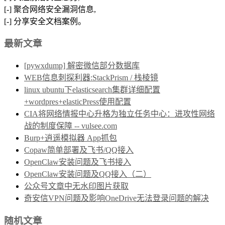
[-] 聚合网络安全漏洞信息,
[-] 分享安全文档案例。
最新文章
[pywxdump] 解密微信部分数据库
WEB信息刺探利器:StackPrism / 栈棱镜
linux ubuntu下elasticsearch集群详细配置
+wordpres+elasticPress使用配置
CIA将网络情报中心升格为独立任务中心：进攻性网络
战的制度保障 -- vulsee.com
Burp+逍遥模拟器 App抓包
Copaw简单部署及飞书/QQ接入
OpenClaw安装问题及飞书接入
OpenClaw安装问题及QQ接入（二）
公众号文章中无水印图片获取
奇安信VPN问题及影响OneDrive无法登录问题的解决
随机文章