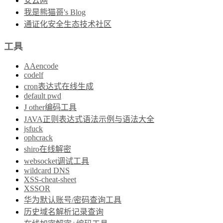
安云网
我是熊猫哥's Blog
通证化安全生态技术社区
工具
AAencode
codelf
cron表达式在线生成
default pwd
J other编码工具
JAVA正则表达式语法示例与语法大全
jsfuck
ophcrack
shiro在线解密
websocket调试工具
wildcard DNS
XSS-cheat-sheet
XSSOR
华为默认账号/密码查询工具
历史域名解析记录查询