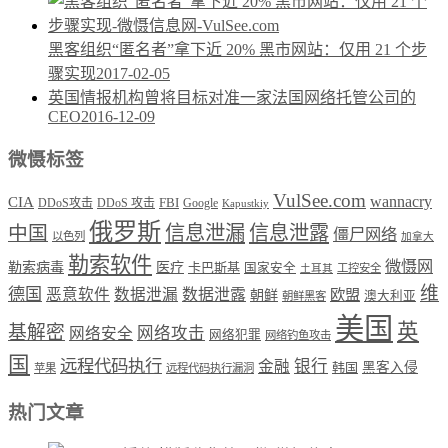
黑客组织“匿名者”拿下近 20% 黑市网站：仅用 21 个步
骤实现
2017-02-05
英国情报机构曾将目标对准一家法国网络托管公司的
CEO
2016-12-09
微慑标签
VulSee.com
wannacry
CIA
DDoS攻击
DDoS 攻击
FBI
Google
Kapustkiy
俄罗斯
中国
信息泄漏
信息泄露
僵尸网络
以色列
加拿大
勒索软件
微慑网
勒索病毒
医疗
卡巴斯基
国家安全
工控安全
土耳其
维
德国
恶意软件
数据泄漏
数据泄露
欧盟
朝鲜
澳大利亚
朝鲜黑客
美国
英
基解密
网络攻击
网络安全
网络犯罪
网络钓鱼攻击
国
远程代码执行
银行
金融
韩国
黑客入侵
苹果
远程代码执行漏洞
热门文章