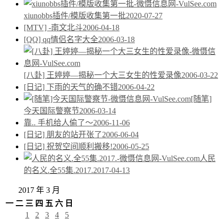
xiunobbs插件/模版收集第一批
2020-07-27
[MTV] -南文北斗
2006-04-18
[QQ] qq情侣名字大全
2006-03-18
[八卦] 王婷婷—揭秘一个大三女生的性爱录像
2006-03-22
[日记] 下雨的天气的确不错
2006-04-22
[随笔]
今天国际警察节
2006-03-14
靠.. 手机给人偷了～
2006-11-06
[日记] 朋友的站开张了
2006-06-04
[日记] 祝贺空间顺利搬移!
2006-05-25
人民
的名义.全55集.2017.
2017-04-13
2017 年 3 月
一
二
三
四
五
六
日
1
2
3
4
5