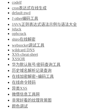
codelf
cron表达式在线生成
default pwd
J other编码工具
JAVA正则表达式语法示例与语法大全
jsfuck
ophcrack
shiro在线解密
websocket调试工具
wildcard DNS
XSS-cheat-sheet
XSSOR
华为默认账号/密码查询工具
历史域名解析记录查询
在线加密解密+编码工具
在线命令转码
异类XSS
微慑信息工具网
非常好看的纹理背景图
颜色调试