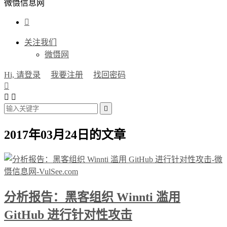
微慑信息网

关注我们
微慑网
Hi, 请登录
我要注册
找回密码




2017年03月24日的文章
分析报告：黑客组织 Winnti 滥用
GitHub 进行针对性攻击