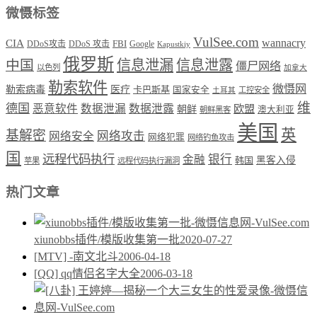
微慑标签
VulSee.com
wannacry
CIA
DDoS攻击
DDoS 攻击
FBI
Google
Kapustkiy
俄罗斯
中国
信息泄漏
信息泄露
僵尸网络
以色列
加拿大
勒索软件
微慑网
勒索病毒
医疗
卡巴斯基
国家安全
工控安全
土耳其
维
德国
恶意软件
数据泄漏
数据泄露
欧盟
朝鲜
澳大利亚
朝鲜黑客
美国
英
基解密
网络攻击
网络安全
网络犯罪
网络钓鱼攻击
国
远程代码执行
银行
金融
韩国
黑客入侵
苹果
远程代码执行漏洞
热门文章
xiunobbs插件/模版收集第一批
2020-07-27
[MTV] -南文北斗
2006-04-18
[QQ] qq情侣名字大全
2006-03-18