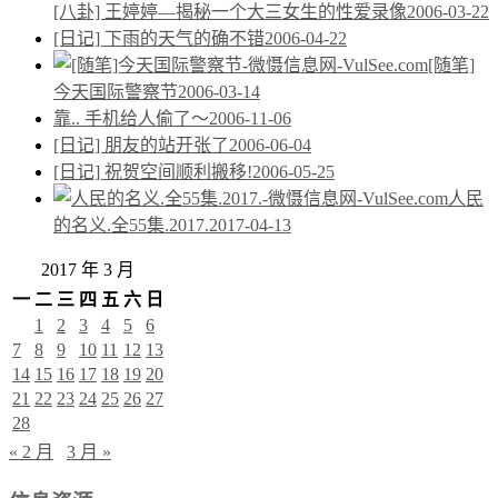
[八卦] 王婷婷—揭秘一个大三女生的性爱录像
2006-03-22
[日记] 下雨的天气的确不错
2006-04-22
[随笔]
今天国际警察节
2006-03-14
靠.. 手机给人偷了～
2006-11-06
[日记] 朋友的站开张了
2006-06-04
[日记] 祝贺空间顺利搬移!
2006-05-25
人民
的名义.全55集.2017.
2017-04-13
2017 年 3 月
一
二
三
四
五
六
日
1
2
3
4
5
6
7
8
9
10
11
12
13
14
15
16
17
18
19
20
21
22
23
24
25
26
27
28
« 2 月
3 月 »