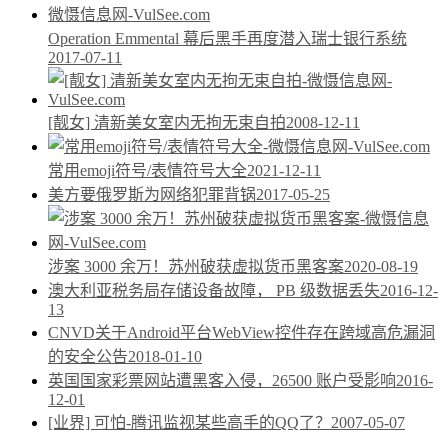
Operation Emmental 幕后黑手再度潜入瑞士银行系统
2017-07-11
[靓女] 清新美女室内无拘无束自拍
2008-12-11
常用emoji符号/表情符号大全
2021-12-11
美方要俄罗斯为网络犯罪背锅
2017-05-25
涉案 3000 余万！苏州破获虚拟货币黑客案
2020-08-19
澳大利亚税务局存储设备故障， PB 级数据丢失
2016-12-
13
CNVD关于Android平台WebView控件存在跨域高危漏洞
的安全公告
2018-01-10
英国国家彩票网站遭黑客入侵，26500 账户受影响
2016-
12-01
[业界] 可怕-腾讯监视某些高手的QQ了？
2007-05-07