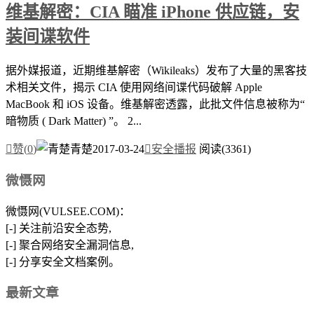
维基解密：CIA 瞄准 iPhone 供应链，安
装间谍软件
据外媒报道，近期维基解密（Wikileaks）发布了大量的黑客技
术相关文件，揭示 CIA 使用网络间谍代码破解 Apple
MacBook 和 iOS 设备。维基解密透露，此批文件信息被称为“
暗物质 ( Dark Matter) ”。 2...

赞(
0
)
青楚
2017-03-24

安全播报
阅读(3361)
微慑网
微慑网(VULSEE.COM)：
[-] 关注前沿安全态势,
[-] 聚合网络安全漏洞信息,
[-] 分享安全文档案例。
最新文章