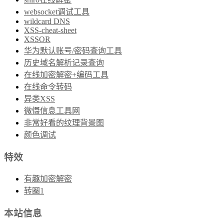
websocket调试工具
wildcard DNS
XSS-cheat-sheet
XSSOR
华为默认账号/密码查询工具
历史域名解析记录查询
在线加密解密+编码工具
在线命令转码
异类XSS
微慑信息工具网
非常好看的纹理背景图
颜色调试
特效
有趣加密解密
转圈1
本站信息