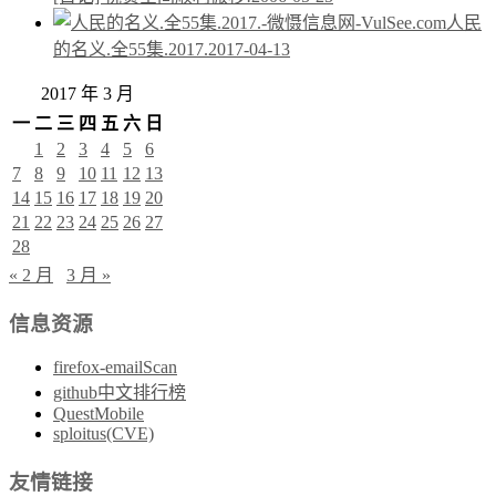
人民
的名义.全55集.2017.
2017-04-13
2017 年 3 月
一
二
三
四
五
六
日
1
2
3
4
5
6
7
8
9
10
11
12
13
14
15
16
17
18
19
20
21
22
23
24
25
26
27
28
« 2 月
3 月 »
信息资源
firefox-emailScan
github中文排行榜
QuestMobile
sploitus(CVE)
友情链接