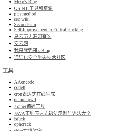
Mrxn's Blog
OSINT-工具和资源
ptestmethod
sec-wiki
SecuriTeam
Self-Improvement to Ethical Hacking
乌云历史漏洞查询
安云网
我是熊猫哥's Blog
通证化安全生态技术社区
工具
AAencode
codelf
cron表达式在线生成
default pwd
J other编码工具
JAVA正则表达式语法示例与语法大全
jsfuck
ophcrack
shiro在线解密