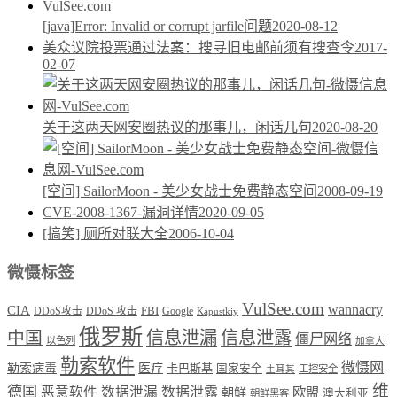
[java]Error: Invalid or corrupt jarfile问题
2020-08-12
美众议院投票通过法案：搜寻旧电邮前须有搜查令
2017-
02-07
关于这两天网安圈热议的那事儿，闲话几句
2020-08-20
[空间] SailorMoon - 美少女战士免费静态空间
2008-09-19
CVE-2008-1367-漏洞详情
2020-09-05
[搞笑] 厕所对联大全
2006-10-04
微慑标签
VulSee.com
wannacry
CIA
DDoS攻击
DDoS 攻击
FBI
Google
Kapustkiy
俄罗斯
中国
信息泄漏
信息泄露
僵尸网络
以色列
加拿大
勒索软件
微慑网
勒索病毒
医疗
卡巴斯基
国家安全
工控安全
土耳其
维
德国
恶意软件
数据泄漏
数据泄露
欧盟
朝鲜
澳大利亚
朝鲜黑客