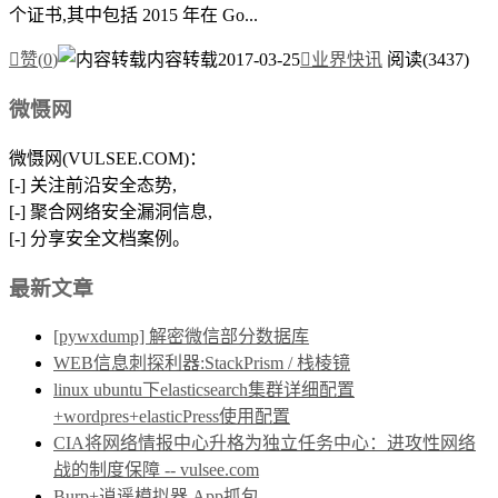
个证书,其中包括 2015 年在 Go...

赞(
0
)
内容转载
2017-03-25

业界快讯
阅读(3437)
微慑网
微慑网(VULSEE.COM)：
[-] 关注前沿安全态势,
[-] 聚合网络安全漏洞信息,
[-] 分享安全文档案例。
最新文章
[pywxdump] 解密微信部分数据库
WEB信息刺探利器:StackPrism / 栈棱镜
linux ubuntu下elasticsearch集群详细配置
+wordpres+elasticPress使用配置
CIA将网络情报中心升格为独立任务中心：进攻性网络
战的制度保障 -- vulsee.com
Burp+逍遥模拟器 App抓包