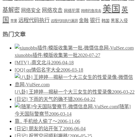
美国
英
基解密
网络攻击
网络安全
网络犯罪
网络钓鱼攻击
国
远程代码执行
银行
金融
韩国
黑客入侵
苹果
远程代码执行漏洞
热门文章
xiunobbs插件/模版收集第一批
2020-07-27
[MTV] -南文北斗
2006-04-18
[QQ] qq情侣名字大全
2006-03-18
[八卦] 王婷婷—揭秘一个大三女生的性爱录像
2006-03-22
[日记] 下雨的天气的确不错
2006-04-22
[随笔]
今天国际警察节
2006-03-14
靠.. 手机给人偷了～
2006-11-06
[日记] 朋友的站开张了
2006-06-04
[日记] 祝贺空间顺利搬移!
2006-05-25