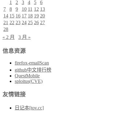
1
2
3
4
5
6
7
8
9
10
11
12
13
14
15
16
17
18
19
20
21
22
23
24
25
26
27
28
« 2 月
3 月 »
信息资源
firefox-emailScan
github中文排行榜
QuestMobile
sploitus(CVE)
友情链接
日记本[tov.cc]