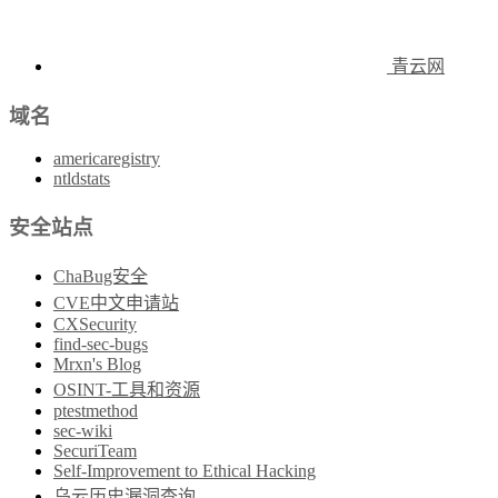
青云网
域名
americaregistry
ntldstats
安全站点
ChaBug安全
CVE中文申请站
CXSecurity
find-sec-bugs
Mrxn's Blog
OSINT-工具和资源
ptestmethod
sec-wiki
SecuriTeam
Self-Improvement to Ethical Hacking
乌云历史漏洞查询