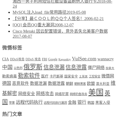
湘西一男子利用短信拦截设备盗刷他人银行卡
2018-08-
24
MySQL注入load_file常用路径
2019-05-08
【分享】最ＣＯＯＬ的ＱＱ个人签名！
2006-02-21
[QQ] 会员QQ重大漏洞
2008-12-07
Cisco Meraki 因云配置错误，意外丢失北美客户数据
2017-08-07
微慑标签
VulSee.com
wannacry
CIA
DDoS攻击
DDoS 攻击
FBI
Google
Kapustkiy
俄罗斯
中国
信息泄漏
信息泄露
僵尸网络
以色列
加拿大
勒索软件
微慑网
勒索病毒
医疗
卡巴斯基
国家安全
工控安全
土耳其
维
德国
恶意软件
数据泄漏
数据泄露
欧盟
朝鲜
澳大利亚
朝鲜黑客
美国
英
基解密
网络攻击
网络安全
网络犯罪
网络钓鱼攻击
国
远程代码执行
银行
金融
韩国
黑客入侵
苹果
远程代码执行漏洞
热门文章