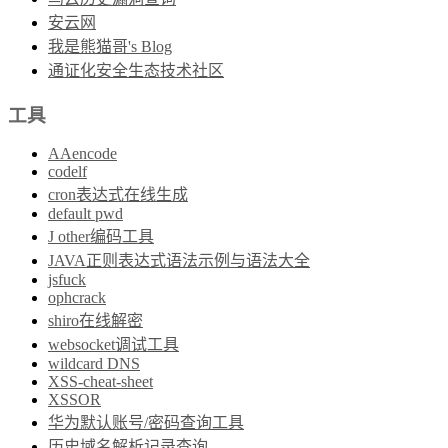
安云网
我是熊猫哥's Blog
通证化安全生态技术社区
工具
AAencode
codelf
cron表达式在线生成
default pwd
J other编码工具
JAVA正则表达式语法示例与语法大全
jsfuck
ophcrack
shiro在线解密
websocket调试工具
wildcard DNS
XSS-cheat-sheet
XSSOR
华为默认账号/密码查询工具
历史域名解析记录查询