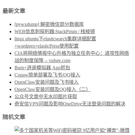
最新文章
[pywxdump] 解密微信部分数据库
WEB信息刺探利器:StackPrism / 栈棱镜
linux ubuntu下elasticsearch集群详细配置
+wordpres+elasticPress使用配置
CIA将网络情报中心升格为独立任务中心：进攻性网络
战的制度保障 -- vulsee.com
Burp+逍遥模拟器 App抓包
Copaw简单部署及飞书/QQ接入
OpenClaw安装问题及飞书接入
OpenClaw安装问题及QQ接入（二）
公众号文章中无水印图片获取
奇安信VPN问题及影响OneDrive无法登录问题的解决
随机文章