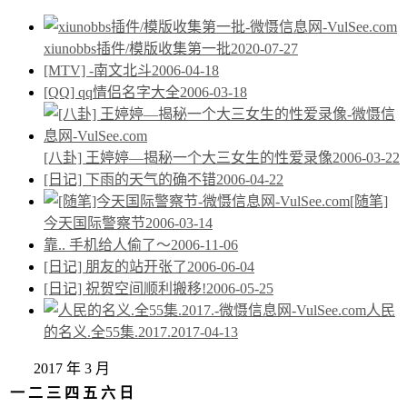
xiunobbs插件/模版收集第一批
2020-07-27
[MTV] -南文北斗
2006-04-18
[QQ] qq情侣名字大全
2006-03-18
[八卦] 王婷婷—揭秘一个大三女生的性爱录像
2006-03-22
[日记] 下雨的天气的确不错
2006-04-22
[随笔]
今天国际警察节
2006-03-14
靠.. 手机给人偷了～
2006-11-06
[日记] 朋友的站开张了
2006-06-04
[日记] 祝贺空间顺利搬移!
2006-05-25
人民
的名义.全55集.2017.
2017-04-13
2017 年 3 月
一
二
三
四
五
六
日