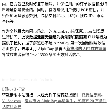
内，官方就已及时修复了漏洞，并保证用户的订单数据和比特
币地址都是安全的。同时，官方建议用户使用 PGP 密钥，并
始终加密其敏感数据，包括交付地址、比特币钱包 ID、跟踪
号码等。
作为全球最大暗网市场之一的 AlphaBay 必须通过 Tor 浏览器
进行访问，
此次数据泄露无疑是为执法部门跟踪用户非法行为
提供了便利。
据了解这已不是 AlphaBay 第一次因漏洞导致信
息泄露了，去年 4 月 AlphaBay 就曾因
新推出的 API 存在漏洞
导致攻击者获得至少 13500 条买卖方对话信息。
from hackernews.cc.thanks for it.

赞(
0
)

打赏
转载请附本站链接，未经允许不得转载,,谢谢：
微慑信息网-
VulSee.com
»
暗网市场 AlphaBay 再遭黑手，买卖方 20 万条对
话信息曝光