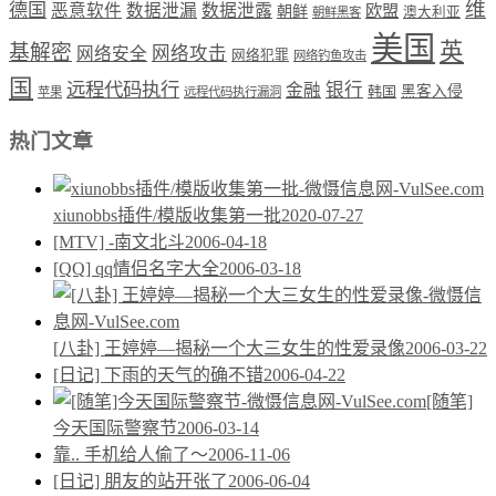
维
德国
恶意软件
数据泄漏
数据泄露
欧盟
朝鲜
澳大利亚
朝鲜黑客
美国
英
基解密
网络攻击
网络安全
网络犯罪
网络钓鱼攻击
国
远程代码执行
银行
金融
韩国
黑客入侵
苹果
远程代码执行漏洞
热门文章
xiunobbs插件/模版收集第一批
2020-07-27
[MTV] -南文北斗
2006-04-18
[QQ] qq情侣名字大全
2006-03-18
[八卦] 王婷婷—揭秘一个大三女生的性爱录像
2006-03-22
[日记] 下雨的天气的确不错
2006-04-22
[随笔]
今天国际警察节
2006-03-14
靠.. 手机给人偷了～
2006-11-06
[日记] 朋友的站开张了
2006-06-04