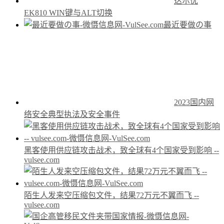
达尔优
EK810 WIN键与ALT切换
最近要做の事
2023国内网
络安全典型执法及安全事件
黑客使用供应链攻击战术，致全球有4个国家受到影响 --
vulsee.com
陌生人发来空压缩包文件，结果72万元不翼而飞 --
vulsee.com