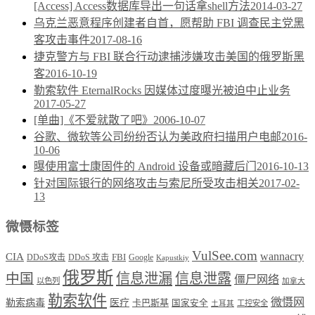
[Access] Access数据库导出一句话拿shell方法
2014-03-27
乌克兰恶意程序创建者自首，愿帮助 FBI 调查民主党黑
客攻击事件
2017-08-16
捷克警方与 FBI 联合行动逮捕涉嫌攻击美国的俄罗斯黑
客
2016-10-19
勒索软件 EternalRocks 因媒体过度曝光被迫中止业务
2017-05-27
[单曲]《不爱就散了吧》
2006-10-07
谷歌、微软等公司纷纷否认为美政府扫描用户电邮
2016-
10-06
曝使用富士康固件的 Android 设备或暗藏后门
2016-10-13
针对国际银行的网络攻击与索尼所受攻击相关
2017-02-
13
微慑标签
VulSee.com
wannacry
CIA
DDoS攻击
DDoS 攻击
FBI
Google
Kapustkiy
俄罗斯
中国
信息泄漏
信息泄露
僵尸网络
以色列
加拿大
勒索软件
微慑网
勒索病毒
医疗
卡巴斯基
国家安全
工控安全
土耳其