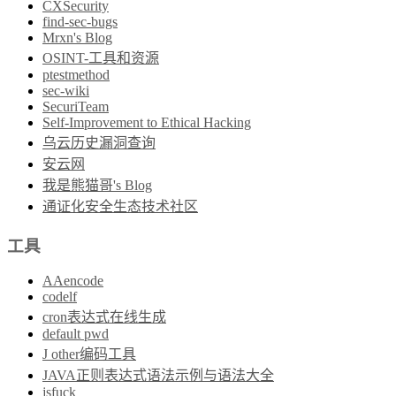
CXSecurity
find-sec-bugs
Mrxn's Blog
OSINT-工具和资源
ptestmethod
sec-wiki
SecuriTeam
Self-Improvement to Ethical Hacking
乌云历史漏洞查询
安云网
我是熊猫哥's Blog
通证化安全生态技术社区
工具
AAencode
codelf
cron表达式在线生成
default pwd
J other编码工具
JAVA正则表达式语法示例与语法大全
jsfuck