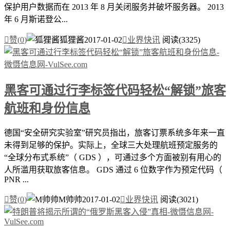
保护用户数据而在 2013 年 8 月关闭服务并破坏服务器。 2013
年 6 月斯诺登公...

赞(
0
)
狐狸酱
2017-01-02

业界快讯
阅读(3325)
黑客可通过行李标签代码轻松“解锁”旅客
航班和身份信息
德国“安全研究实验室”研究员指出，旅客订票系统多年来一直
未得到足够的保护。实际上，全球三大处理航班预定服务的
“全球分布式系统”（ GDS ），可通过多个方面被别有用心的
人所滥用获取旅客信息。 GDS 通过 6 位数字作为预定代码（
PNR ...

赞(
0
)
M帅帅
2017-01-02

业界快讯
阅读(3021)