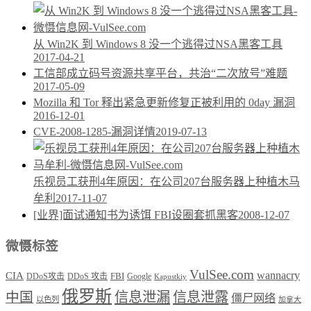
从 Win2K 到 Windows 8 没一个逃得过NSA黑客工具
2017-04-21
工信部成立码号资源共享平台，共治“二次放号”难题
2017-05-09
Mozilla 和 Tor 释出紧急更新修复正被利用的 0day 漏洞
2016-12-01
CVE-2008-1285-漏洞详情
2019-07-13
乐视员工获刑4年原因：在公司207台服务器上种植木马
牟利
2017-11-07
[业界]面试通知书为诱饵 FBI设圈套抓黑客
2008-12-07
微慑标签
VulSee.com
wannacry
CIA
DDoS攻击
DDoS 攻击
FBI
Google
Kapustkiy
俄罗斯
中国
信息泄漏
信息泄露
僵尸网络
以色列
加拿大