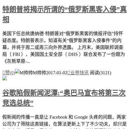
特朗普将揭示所谓的“俄罗斯黑客入侵”真
相
美国下任总统唐纳德·特朗普对“俄罗斯黑客的情报评估”持怀
疑态度。特朗普表示，知道有关“俄罗斯黑客入侵事件”的内
幕，并将于周二或周三向外界透露。 上月末，美国联邦调查
局（ FBI ）、美国国土安全部（ DHS ）联合发布了一份题为
《灰熊草原-...

赞(
0
)
M帅帅
2017-01-02

业界快讯
阅读(3121)
谷歌陷假新闻泥潭:“奥巴马宣布将第三次
竞选总统”
假新闻的传播一直是让 Facebook 和 Google 头疼的问题，两家
公司为了筛除这类链接，在算法更新上下了不少功夫，却只是