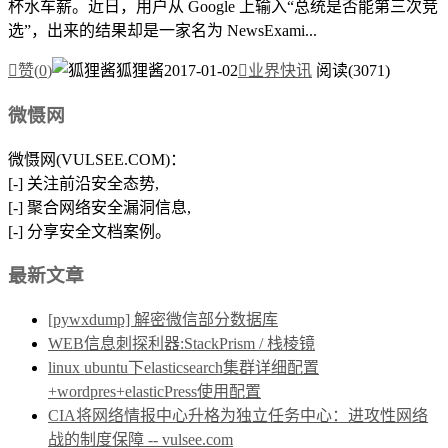
杯水车薪。近日，用户从 Google 上输入“总统是否能第三次竞
选”，出来的结果却是一家名为 NewsExami...

赞(
0
)
狐狸酱
2017-01-02

业界快讯
阅读(3071)
微慑网
微慑网(VULSEE.COM)：
[-] 关注前沿安全态势,
[-] 聚合网络安全漏洞信息,
[-] 分享安全文档案例。
最新文章
[pywxdump] 解密微信部分数据库
WEB信息刺探利器:StackPrism / 栈棱镜
linux ubuntu下elasticsearch集群详细配置
+wordpres+elasticPress使用配置
CIA将网络情报中心升格为独立任务中心：进攻性网络
战的制度保障 -- vulsee.com