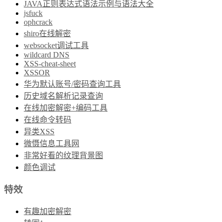
JAVA正则表达式语法示例与语法大全
jsfuck
ophcrack
shiro在线解密
websocket调试工具
wildcard DNS
XSS-cheat-sheet
XSSOR
华为默认账号/密码查询工具
历史域名解析记录查询
在线加密解密+编码工具
在线命令转码
异类XSS
微慑信息工具网
非常好看的纹理背景图
颜色调试
特效
有趣加密解密