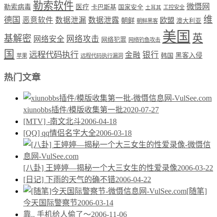
勒索软件
微慑网
勒索病毒
医疗
卡巴斯基
国家安全
工控安全
土耳其
维
德国
恶意软件
数据泄漏
数据泄露
欧盟
朝鲜
澳大利亚
朝鲜黑客
美国
英
基解密
网络攻击
网络安全
网络犯罪
网络钓鱼攻击
国
远程代码执行
银行
金融
韩国
黑客入侵
苹果
远程代码执行漏洞
热门文章
xiunobbs插件/模版收集第一批
2020-07-27
[MTV] -南文北斗
2006-04-18
[QQ] qq情侣名字大全
2006-03-18
[八卦] 王婷婷—揭秘一个大三女生的性爱录像
2006-03-22
[日记] 下雨的天气的确不错
2006-04-22
[随笔]
今天国际警察节
2006-03-14
靠.. 手机给人偷了～
2006-11-06