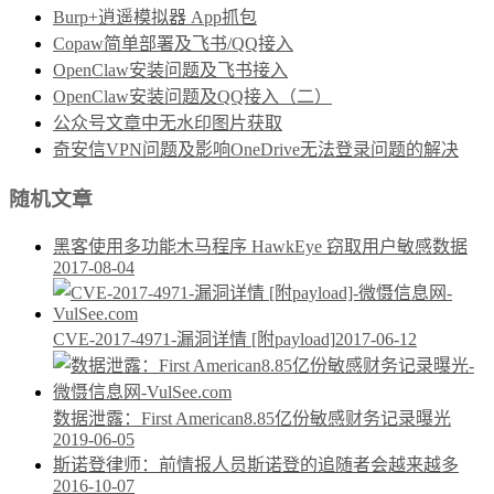
Burp+逍遥模拟器 App抓包
Copaw简单部署及飞书/QQ接入
OpenClaw安装问题及飞书接入
OpenClaw安装问题及QQ接入（二）
公众号文章中无水印图片获取
奇安信VPN问题及影响OneDrive无法登录问题的解决
随机文章
黑客使用多功能木马程序 HawkEye 窃取用户敏感数据
2017-08-04
CVE-2017-4971-漏洞详情 [附payload]
2017-06-12
数据泄露：First American8.85亿份敏感财务记录曝光
2019-06-05
斯诺登律师：前情报人员斯诺登的追随者会越来越多
2016-10-07