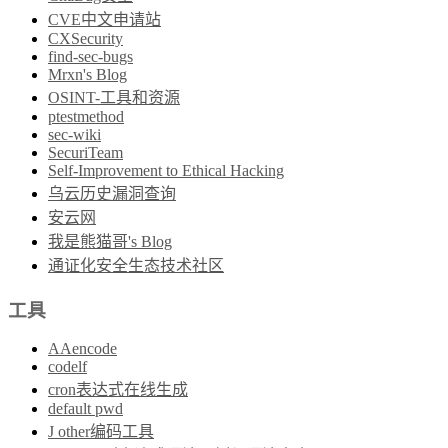
CVE中文申请站
CXSecurity
find-sec-bugs
Mrxn's Blog
OSINT-工具和资源
ptestmethod
sec-wiki
SecuriTeam
Self-Improvement to Ethical Hacking
乌云历史漏洞查询
安云网
我是熊猫哥's Blog
通证化安全生态技术社区
工具
AAencode
codelf
cron表达式在线生成
default pwd
J other编码工具