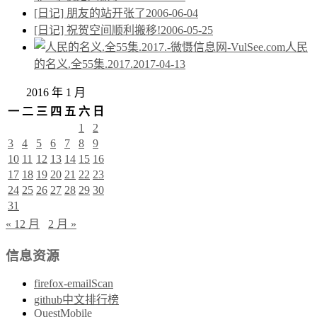
[日记] 朋友的站开张了
2006-06-04
[日记] 祝贺空间顺利搬移!
2006-05-25
人民
的名义.全55集.2017.
2017-04-13
2016 年 1 月
一
二
三
四
五
六
日
1
2
3
4
5
6
7
8
9
10
11
12
13
14
15
16
17
18
19
20
21
22
23
24
25
26
27
28
29
30
31
« 12 月
2 月 »
信息资源
firefox-emailScan
github中文排行榜
QuestMobile