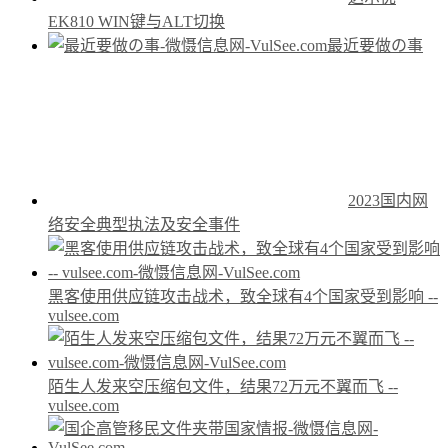
EK810 WIN键与ALT切换
最近要做の事
2023国内网
络安全典型执法及安全事件
黑客使用供应链攻击战术，致全球有4个国家受到影响 --
vulsee.com
陌生人发来空压缩包文件，结果72万元不翼而飞 --
vulsee.com