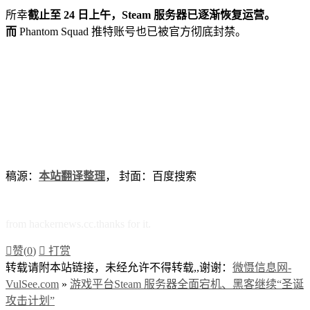
所幸
截止至 24 日上午，Steam 服务器已逐渐恢复运营。
而
Phantom Squad 推特账号也已被官方彻底封禁。
稿源：
本站翻译整理
， 封面：百度搜索
from hackernews.cc.thanks for it.

赞(
0
)

打赏
转载请附本站链接，未经允许不得转载,,谢谢：
微慑信息网-
VulSee.com
»
游戏平台Steam 服务器全面宕机、黑客继续“圣诞
攻击计划”