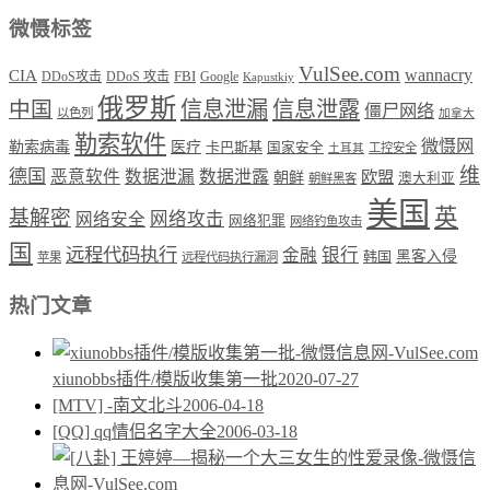
微慑标签
VulSee.com
wannacry
CIA
DDoS攻击
DDoS 攻击
FBI
Google
Kapustkiy
俄罗斯
中国
信息泄漏
信息泄露
僵尸网络
以色列
加拿大
勒索软件
微慑网
勒索病毒
医疗
卡巴斯基
国家安全
工控安全
土耳其
维
德国
恶意软件
数据泄漏
数据泄露
欧盟
朝鲜
澳大利亚
朝鲜黑客
美国
英
基解密
网络攻击
网络安全
网络犯罪
网络钓鱼攻击
国
远程代码执行
银行
金融
韩国
黑客入侵
苹果
远程代码执行漏洞
热门文章
xiunobbs插件/模版收集第一批
2020-07-27
[MTV] -南文北斗
2006-04-18
[QQ] qq情侣名字大全
2006-03-18