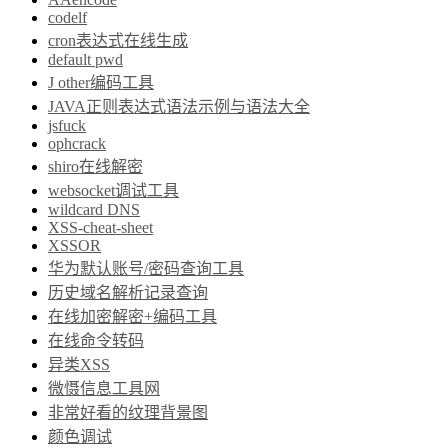
codelf
cron表达式在线生成
default pwd
J other编码工具
JAVA正则表达式语法示例与语法大全
jsfuck
ophcrack
shiro在线解密
websocket调试工具
wildcard DNS
XSS-cheat-sheet
XSSOR
华为默认账号/密码查询工具
历史域名解析记录查询
在线加密解密+编码工具
在线命令转码
异类XSS
微慑信息工具网
非常好看的纹理背景图
颜色调试