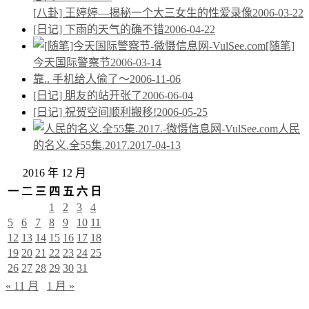
[八卦] 王婷婷—揭秘一个大三女生的性爱录像
2006-03-22
[日记] 下雨的天气的确不错
2006-04-22
[随笔]
今天国际警察节
2006-03-14
靠.. 手机给人偷了～
2006-11-06
[日记] 朋友的站开张了
2006-06-04
[日记] 祝贺空间顺利搬移!
2006-05-25
人民
的名义.全55集.2017.
2017-04-13
2016 年 12 月
一
二
三
四
五
六
日
1
2
3
4
5
6
7
8
9
10
11
12
13
14
15
16
17
18
19
20
21
22
23
24
25
26
27
28
29
30
31
« 11 月
1 月 »