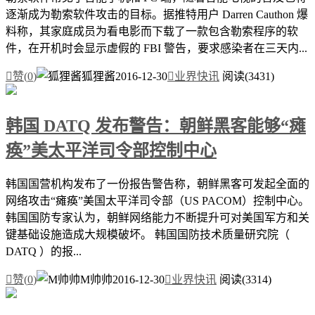
逐渐成为勒索软件攻击的目标。据推特用户 Darren Cauthon 爆
料称，其家庭成员为看电影而下载了一款包含勒索程序的软
件，在开机时会显示虚假的 FBI 警告，要求感染者在三天内...

赞(
0
)
狐狸酱
2016-12-30

业界快讯
阅读(3431)
韩国 DATQ 发布警告：朝鲜黑客能够“瘫
痪”美太平洋司令部控制中心
韩国国营机构发布了一份报告警告称，朝鲜黑客可发起全面的
网络攻击“瘫痪”美国太平洋司令部（US PACOM）控制中心。
韩国国防专家认为，朝鲜网络能力不断提升可对美国军方和关
键基础设施造成大规模破坏。 韩国国防技术质量研究院（
DATQ ）的报...

赞(
0
)
M帅帅
2016-12-30

业界快讯
阅读(3314)