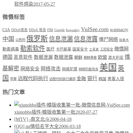
软件感染
2017-05-27
微慑标签
VulSee.com
wannacry
CIA
DDoS攻击
DDoS 攻击
FBI
Google
Kapustkiy
俄罗斯
中国
信息泄漏
信息泄露
僵尸网络
以色列
加拿大
勒索软件
微慑网
勒索病毒
医疗
卡巴斯基
国家安全
工控安全
土耳其
维
德国
恶意软件
数据泄漏
数据泄露
欧盟
朝鲜
澳大利亚
朝鲜黑客
美国
英
基解密
网络攻击
网络安全
网络犯罪
网络钓鱼攻击
国
远程代码执行
银行
金融
韩国
黑客入侵
苹果
远程代码执行漏洞
热门文章
xiunobbs插件/模版收集第一批
2020-07-27
[MTV] -南文北斗
2006-04-18
[QQ] qq情侣名字大全
2006-03-18