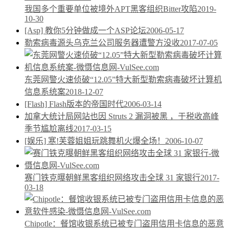
我国多个重要单位被境外APT黑客组织Bitter攻陷
2019-
10-30
[Asp] 教你5分钟做成一个ASP论坛
2006-05-17
勒索病毒源头乌克兰公司服务器遭警方没收
2017-07-05
东莞网警火速侦破“12.05”特大新型勒索病毒破坏计算机
信息系统案
2018-12-07
[Flash] Flash版本的帝国时代
2006-03-14
加拿大统计局网站也因 Struts 2 漏洞被黑 ，于税收高峰
季节尴尬离线
2017-03-15
[娱乐] 寒!芙蓉姐姐玩跳舞机火爆全场！
2006-10-07
赛门铁克曝朝鲜黑客组织网络攻击全球 31 家银行
2017-
03-18
Chipotle：餐馆收银系统已被专门盗用信用卡信息的恶意