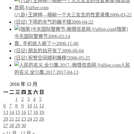
[八卦] 王婷婷—揭秘一个大三女生的性爱录像
2006-03-22
[日记] 下雨的天气的确不错
2006-04-22
[随笔]
今天国际警察节
2006-03-14
靠.. 手机给人偷了～
2006-11-06
[日记] 朋友的站开张了
2006-06-04
[日记] 祝贺空间顺利搬移!
2006-05-25
人民
的名义.全55集.2017.
2017-04-13
2016 年 12 月
一
二
三
四
五
六
日
1
2
3
4
5
6
7
8
9
10
11
12
13
14
15
16
17
18
19
20
21
22
23
24
25
26
27
28
29
30
« 11 月
12 月 »