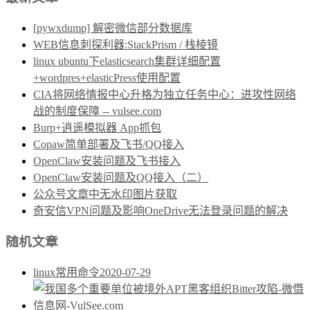
[pywxdump] 解密微信部分数据库
WEB信息刺探利器:StackPrism / 栈棱镜
linux ubuntu下elasticsearch集群详细配置
+wordpres+elasticPress使用配置
CIA将网络情报中心升格为独立任务中心：进攻性网络
战的制度保障 -- vulsee.com
Burp+逍遥模拟器 App抓包
Copaw简单部署及飞书/QQ接入
OpenClaw安装问题及飞书接入
OpenClaw安装问题及QQ接入（二）
公众号文章中无水印图片获取
奇安信VPN问题及影响OneDrive无法登录问题的解决
随机文章
linux常用命令
2020-07-29