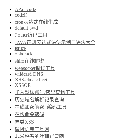
AAencode
codelf
cron表达式在线生成
default pwd
J other编码工具
JAVA正则表达式语法示例与语法大全
jsfuck
ophcrack
shiro在线解密
websocket调试工具
wildcard DNS
XSS-cheat-sheet
XSSOR
华为默认账号/密码查询工具
历史域名解析记录查询
在线加密解密+编码工具
在线命令转码
异类XSS
微慑信息工具网
非常好看的纹理背景图