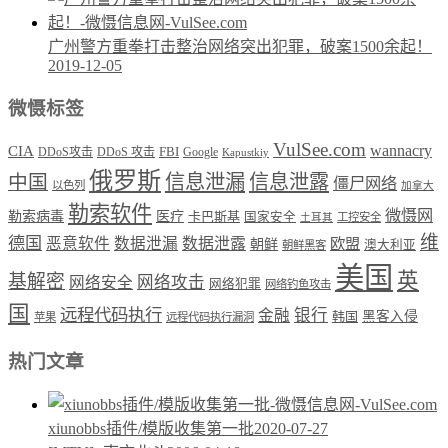
广州警方重拳打击整治网络突出犯罪，破案1500余起！
2019-12-05
微慑标签
VulSee.com
wannacry
CIA
DDoS攻击
DDoS 攻击
FBI
Google
Kapustkiy
俄罗斯
中国
信息泄漏
信息泄露
僵尸网络
以色列
加拿大
勒索软件
微慑网
勒索病毒
医疗
卡巴斯基
国家安全
工控安全
土耳其
维
德国
恶意软件
数据泄漏
数据泄露
欧盟
朝鲜
澳大利亚
朝鲜黑客
美国
英
基解密
网络攻击
网络安全
网络犯罪
网络钓鱼攻击
国
远程代码执行
银行
金融
韩国
黑客入侵
苹果
远程代码执行漏洞
热门文章
xiunobbs插件/模版收集第一批
2020-07-27