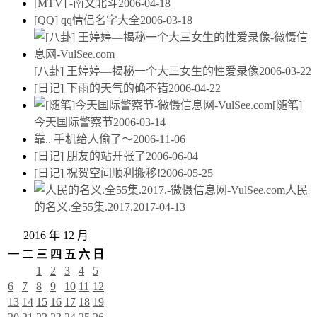
[MTV] -南文北斗
2006-04-18
[QQ] qq情侣名字大全
2006-03-18
[八卦] 王婷婷—揭秘一个大三女生的性爱录像
2006-03-22
[日记] 下雨的天气的确不错
2006-04-22
[随笔]
今天国际警察节
2006-03-14
靠.. 手机给人偷了～
2006-11-06
[日记] 朋友的站开张了
2006-06-04
[日记] 祝贺空间顺利搬移!
2006-05-25
人民
的名义.全55集.2017.
2017-04-13
2016 年 12 月
一
二
三
四
五
六
日
1
2
3
4
5
6
7
8
9
10
11
12
13
14
15
16
17
18
19