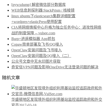
[pywxdump] 解密微信部分数据库
WEB信息刺探利器:StackPrism / 栈棱镜
linux ubuntu下elasticsearch集群详细配置
+wordpres+elasticPress使用配置
CIA将网络情报中心升格为独立任务中心：进攻性网络
战的制度保障 -- vulsee.com
Burp+逍遥模拟器 App抓包
Copaw简单部署及飞书/QQ接入
OpenClaw安装问题及飞书接入
OpenClaw安装问题及QQ接入（二）
公众号文章中无水印图片获取
奇安信VPN问题及影响OneDrive无法登录问题的解决
随机文章
华盛顿地区发现境外组织利用基站监控追踪政府和外交
官员
2017-03-18