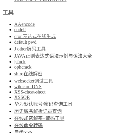
工具
AAencode
codelf
cron表达式在线生成
default pwd
J other编码工具
JAVA正则表达式语法示例与语法大全
jsfuck
ophcrack
shiro在线解密
websocket调试工具
wildcard DNS
XSS-cheat-sheet
XSSOR
华为默认账号/密码查询工具
历史域名解析记录查询
在线加密解密+编码工具
在线命令转码
异类XSS