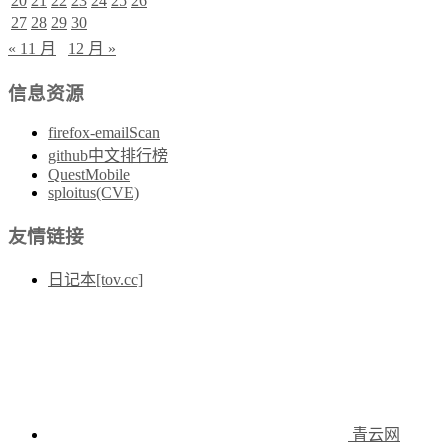
20
21
22
23
24
25
26
27
28
29
30
« 11 月
12 月 »
信息资源
firefox-emailScan
github中文排行榜
QuestMobile
sploitus(CVE)
友情链接
日记本[tov.cc]
青云网