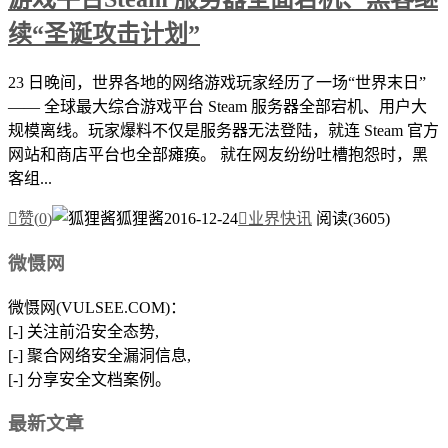
续“圣诞攻击计划”
23 日晚间，世界各地的网络游戏玩家经历了一场“世界末日”
—— 全球最大综合游戏平台 Steam 服务器全部宕机、用户大
规模离线。玩家爆料不仅是服务器无法登陆，就连 Steam 官方
网站和商店平台也全部瘫痪。 就在网友纷纷吐槽抱怨时，黑
客组...

赞(
0
)
狐狸酱
2016-12-24

业界快讯
阅读(3605)
微慑网
微慑网(VULSEE.COM)：
[-] 关注前沿安全态势,
[-] 聚合网络安全漏洞信息,
[-] 分享安全文档案例。
最新文章