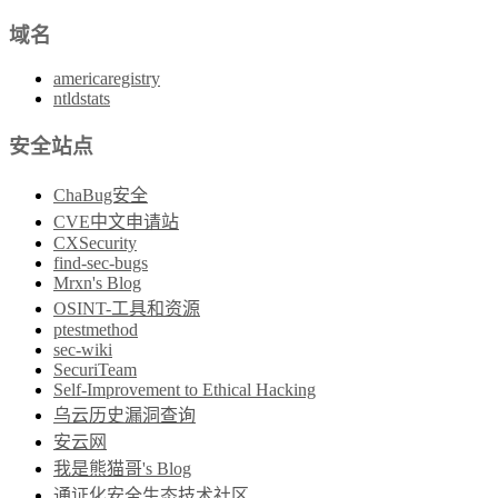
域名
americaregistry
ntldstats
安全站点
ChaBug安全
CVE中文申请站
CXSecurity
find-sec-bugs
Mrxn's Blog
OSINT-工具和资源
ptestmethod
sec-wiki
SecuriTeam
Self-Improvement to Ethical Hacking
乌云历史漏洞查询
安云网
我是熊猫哥's Blog
通证化安全生态技术社区