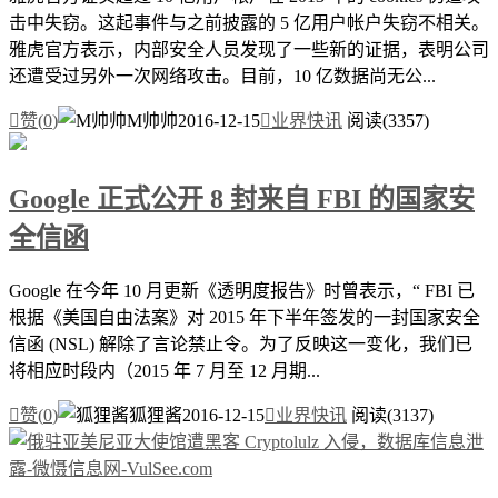
击中失窃。这起事件与之前披露的 5 亿用户帐户失窃不相关。
雅虎官方表示，内部安全人员发现了一些新的证据，表明公司
还遭受过另外一次网络攻击。目前，10 亿数据尚无公...

赞(
0
)
M帅帅
2016-12-15

业界快讯
阅读(3357)
Google 正式公开 8 封来自 FBI 的国家安
全信函
Google 在今年 10 月更新《透明度报告》时曾表示，“ FBI 已
根据《美国自由法案》对 2015 年下半年签发的一封国家安全
信函 (NSL) 解除了言论禁止令。为了反映这一变化，我们已
将相应时段内（2015 年 7 月至 12 月期...

赞(
0
)
狐狸酱
2016-12-15

业界快讯
阅读(3137)