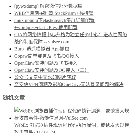
[pywxdump] 解密微信部分数据库
WEB信息刺探利器:StackPrism / 栈棱镜
linux ubuntu下elasticsearch集群详细配置
+wordpres+elasticPress使用配置
CIA将网络情报中心升格为独立任务中心：进攻性网络
战的制度保障 -- vulsee.com
Burp+逍遥模拟器 App抓包
Copaw简单部署及飞书/QQ接入
OpenClaw安装问题及飞书接入
OpenClaw安装问题及QQ接入（二）
公众号文章中无水印图片获取
奇安信VPN问题及影响OneDrive无法登录问题的解决
随机文章
WebEx 浏览器插件现远程代码执行漏洞，或诱发大规模
攻击事件
2017-01-24