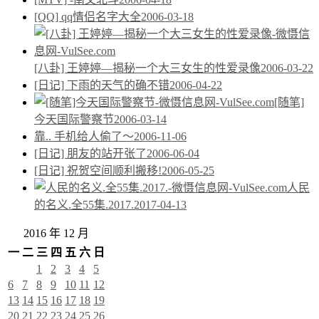
[QQ] qq情侣名字大全
2006-03-18
[八卦] 王婷婷—揭秘一个大三女生的性爱录像
2006-03-22
[日记] 下雨的天气的确不错
2006-04-22
[随笔]
今天国际警察节
2006-03-14
靠.. 手机给人偷了～
2006-11-06
[日记] 朋友的站开张了
2006-06-04
[日记] 祝贺空间顺利搬移!
2006-05-25
人民
的名义.全55集.2017.
2017-04-13
2016 年 12 月
一
二
三
四
五
六
日
1
2
3
4
5
6
7
8
9
10
11
12
13
14
15
16
17
18
19
20
21
22
23
24
25
26