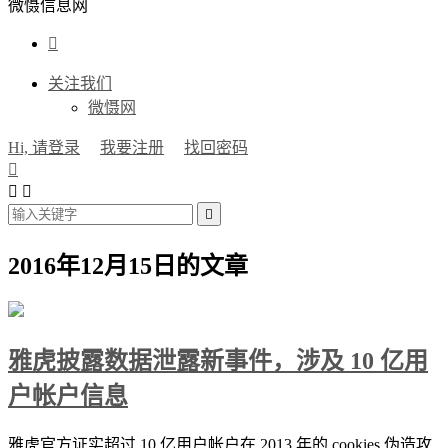
微慑信息网

关注我们
微慑网
Hi, 请登录
我要注册
找回密码




2016年12月15日的文章
雅虎披露数据泄露新事件，涉及 10 亿用
户帐户信息
雅虎官方证实超过 10 亿用户帐户在 2013 年的 cookies 伪造攻