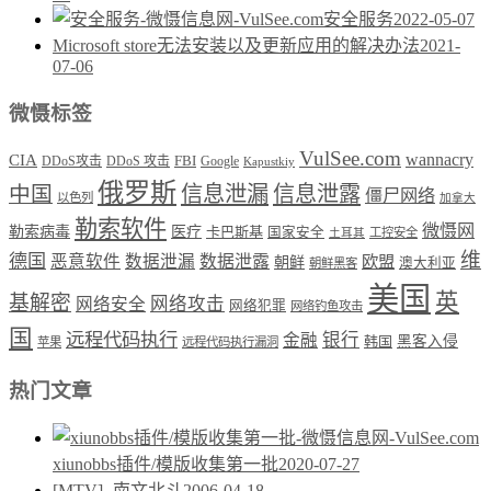
安全服务
2022-05-07
Microsoft store无法安装以及更新应用的解决办法
2021-
07-06
微慑标签
VulSee.com
wannacry
CIA
DDoS攻击
DDoS 攻击
FBI
Google
Kapustkiy
俄罗斯
中国
信息泄漏
信息泄露
僵尸网络
以色列
加拿大
勒索软件
微慑网
勒索病毒
医疗
卡巴斯基
国家安全
工控安全
土耳其
维
德国
恶意软件
数据泄漏
数据泄露
欧盟
朝鲜
澳大利亚
朝鲜黑客
美国
英
基解密
网络攻击
网络安全
网络犯罪
网络钓鱼攻击
国
远程代码执行
银行
金融
韩国
黑客入侵
苹果
远程代码执行漏洞
热门文章
xiunobbs插件/模版收集第一批
2020-07-27
[MTV] -南文北斗
2006-04-18