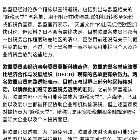
欧盟已经讨论多个措施以查缉避税，包括列出与欧盟相关的
“避税天堂” 黑名单，用于阻止在欧盟赚取的利润转移至免税
或低税负国家。欧盟官员表示，“天堂文件”的出现促使欧盟加
快讨论，但预料 7 日不会有最终决定。目前欧盟各成员国都有
一份税务合作程度较差地区的清单。虽然目前还没有关于制裁
种类的细节，不过，登上黑名单一事本身就可能拦阻个人及企
业将资金放到这些地方。
欧盟委员会经济事务委员莫斯科维奇称，欧盟的黑名单应该要
比经济合作与发展组织（OECD）现有的名单更有杀伤力。两
名欧盟官员向路透社表示，目前正与世界上部分地区持续对
话，以确保他们遵守欧盟税务透明的准则。
之前外界普遍认
为，欧盟内部小国有可能涉嫌成为“避税天堂”，卢森堡，马耳
他以及爱尔兰都被怀疑协助企业和机构偷漏税。但上述国家反
对被指责为“避税天堂”，辩称只是用宽松税制和金融规定吸引
国际大企业以及个人投资而已。
据欧盟官员透露，为了避免分歧，欧盟此次财长会很可能只针
对欧盟以外的国家进行审核，确定“避税天堂”名单，不讨论欧