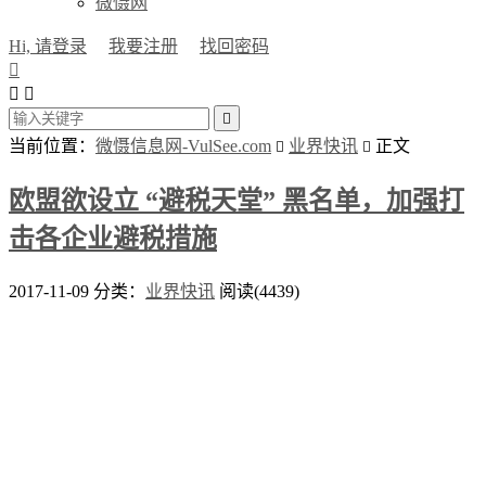
微慑网
Hi, 请登录
我要注册
找回密码




当前位置：
微慑信息网-VulSee.com
业界快讯
正文


欧盟欲设立 “避税天堂” 黑名单，加强打
击各企业避税措施
2017-11-09
分类：
业界快讯
阅读(4439)