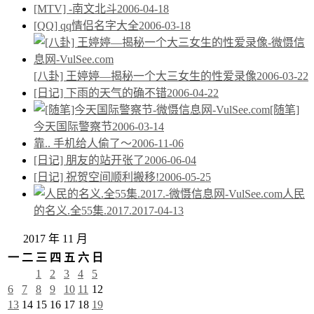
[MTV] -南文北斗
2006-04-18
[QQ] qq情侣名字大全
2006-03-18
[八卦] 王婷婷—揭秘一个大三女生的性爱录像
2006-03-22
[日记] 下雨的天气的确不错
2006-04-22
[随笔]
今天国际警察节
2006-03-14
靠.. 手机给人偷了～
2006-11-06
[日记] 朋友的站开张了
2006-06-04
[日记] 祝贺空间顺利搬移!
2006-05-25
人民
的名义.全55集.2017.
2017-04-13
2017 年 11 月
一
二
三
四
五
六
日
1
2
3
4
5
6
7
8
9
10
11
12
13
14
15
16
17
18
19