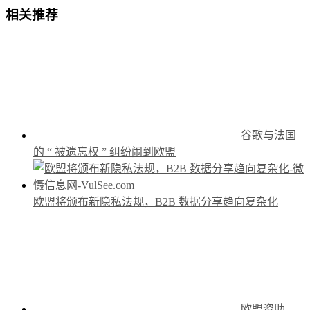
相关推荐
谷歌与法国
的 “ 被遗忘权 ” 纠纷闹到欧盟
欧盟将颁布新隐私法规，B2B 数据分享趋向复杂化
欧盟资助