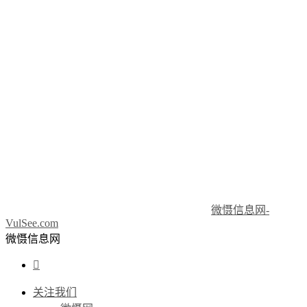
微慑信息网-
VulSee.com
微慑信息网

关注我们