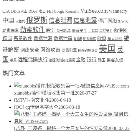
VulSee.com
wannacry
CIA
DDoS攻击
DDoS 攻击
FBI
Google
Kapustkiy
俄罗斯
中国
信息泄漏
信息泄露
僵尸网络
以色列
加拿大
勒索软件
微慑网
勒索病毒
医疗
卡巴斯基
国家安全
工控安全
土耳其
维
德国
恶意软件
数据泄漏
数据泄露
欧盟
朝鲜
澳大利亚
朝鲜黑客
美国
英
基解密
网络攻击
网络安全
网络犯罪
网络钓鱼攻击
国
远程代码执行
银行
金融
韩国
黑客入侵
苹果
远程代码执行漏洞
热门文章
xiunobbs插件/模版收集第一批
2020-07-27
[MTV] -南文北斗
2006-04-18
[QQ] qq情侣名字大全
2006-03-18
[八卦] 王婷婷—揭秘一个大三女生的性爱录像
2006-03-22