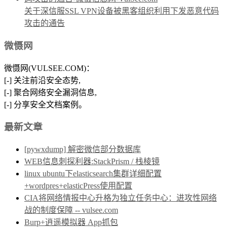
关于深信服SSL VPN设备被黑客组织利用下发恶意代码
攻击的通告
微慑网
微慑网(VULSEE.COM)：
[-] 关注前沿安全态势,
[-] 聚合网络安全漏洞信息,
[-] 分享安全文档案例。
最新文章
[pywxdump] 解密微信部分数据库
WEB信息刺探利器:StackPrism / 栈棱镜
linux ubuntu下elasticsearch集群详细配置
+wordpres+elasticPress使用配置
CIA将网络情报中心升格为独立任务中心：进攻性网络
战的制度保障 -- vulsee.com
Burp+逍遥模拟器 App抓包