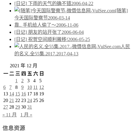
[日记] 下雨的天气的确不错
2006-04-22
[随笔]
今天国际警察节
2006-03-14
靠.. 手机给人偷了～
2006-11-06
[日记] 朋友的站开张了
2006-06-04
[日记] 祝贺空间顺利搬移!
2006-05-25
人民
的名义.全55集.2017.
2017-04-13
2021 年 12 月
一
二
三
四
五
六
日
1
2
3
4
5
6
7
8
9
10
11
12
13
14
15
16
17
18
19
20
21
22
23
24
25
26
27
28
29
30
31
« 11 月
1 月 »
信息资源