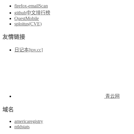
firefox-emailScan
github中文排行榜
QuestMobile
sploitus(CVE)
友情链接
日记本[tov.cc]
青云网
域名
americaregistry
ntldstats