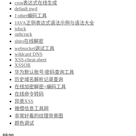
cron表达式在线生成
default pwd
J other编码工具
JAVA正则表达式语法示例与语法大全
jsfuck
ophcrack
shiro在线解密
websocket调试工具
wildcard DNS
XSS-cheat-sheet
XSSOR
华为默认账号/密码查询工具
历史域名解析记录查询
在线加密解密+编码工具
在线命令转码
异类XSS
微慑信息工具网
非常好看的纹理背景图
颜色调试