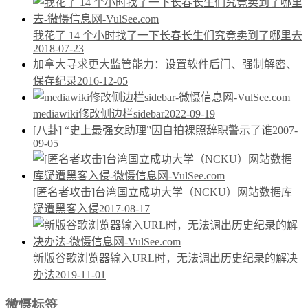
我花了 14 个小时找了一下长春长生们究竟卖到了哪里去
2018-07-23
加拿大寻求更大监管能力：设置软件后门、强制解密、
保存纪录
2016-12-05
mediawiki修改侧边栏sidebar
2022-09-19
[八卦] “史上最强女助理”因自拍裸照辞职警示了谁
2007-
09-05
[匿名者攻击]台湾国立成功大学（NCKU）网站数据库
疑遭黑客入侵
2017-08-17
新版谷歌浏览器输入URL时，无法调出历史纪录的解决
办法
2019-11-01
微慑标签