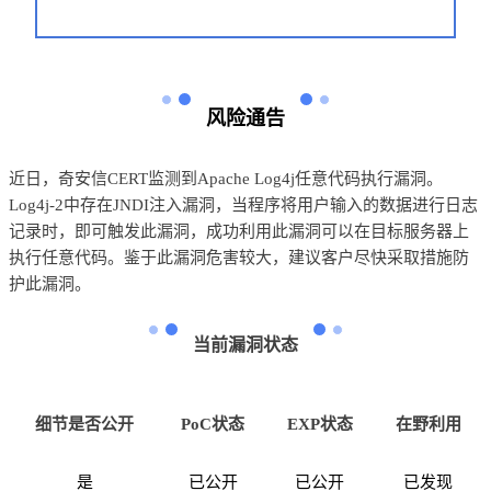
风险通告
近
日，奇安信
CERT
监测到Apache
Log4j
任意代码执行漏洞。
Log4j-2
中存在
JNDI
注入漏洞，当程序将用户输入的数据进行日志
记录时，即可触发此漏洞，成功利用此漏洞可以在目标服务器上
执行任意代码。
鉴于此漏洞危害较大，建议客户尽快采取措施防
护此漏洞。
当前漏洞状态
细节是否公开
PoC
状态
EXP
状态
在野利用
是
已公开
已公开
已发现