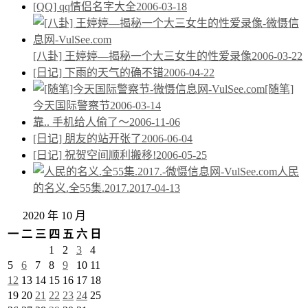
[QQ] qq情侣名字大全
2006-03-18
[八卦] 王婷婷—揭秘一个大三女生的性爱录像
2006-03-22
[日记] 下雨的天气的确不错
2006-04-22
[随笔]
今天国际警察节
2006-03-14
靠.. 手机给人偷了～
2006-11-06
[日记] 朋友的站开张了
2006-06-04
[日记] 祝贺空间顺利搬移!
2006-05-25
人民
的名义.全55集.2017.
2017-04-13
2020 年 10 月
一
二
三
四
五
六
日
1
2
3
4
5
6
7
8
9
10
11
12
13
14
15
16
17
18
19
20
21
22
23
24
25