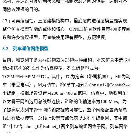
态机，并通过对其强制状态和非强制状态之间的转换，达到对不
同协议建模的目的。
(
3
)
可再编程性。三层建模结构中，最底层的进程层模型是实现
整个仿真模型功能的载体和核心。OPNET仿真软件自带400多库函
数和许多协议模型，可直接使用现有模型，方便建模。
3.2 列车通信网络模型
目前，地铁列车多为4动2拖或3动3拖两种结构，本文仿真中选取4
动2拖结构的列车作为仿真模型，列车编组型式为-
TC*MP*M=M*MP*TC-。其中，TC为拖车（带司机室），MP为动
车（带受电弓），M为动车，将6节车厢分为Consist1和Consist2两
个编组。模拟场景设置为200 m×400 m范围。仿真中，地铁列车
以太骨干网络选用总线型连接，链路的传输速率为100 Mb/s。为
了提高以太列车骨干网传输数据的可靠性，整个网络配置两条总
线进行数据传输。总线上设置节点代表以太列车编组网，其中编
组1中包含subnet_0和subnet_1两个列车编组网络子网。列车网络