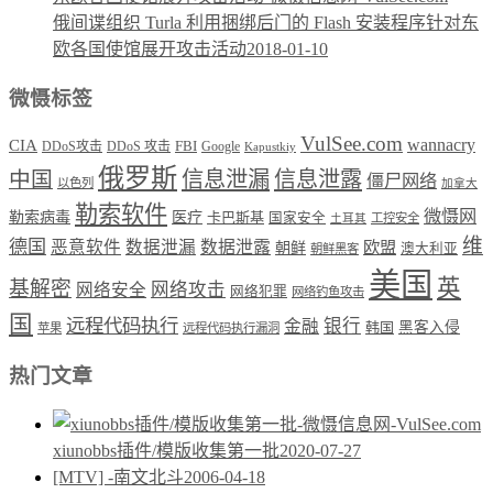
俄间谍组织 Turla 利用捆绑后门的 Flash 安装程序针对东
欧各国使馆展开攻击活动
2018-01-10
微慑标签
VulSee.com
wannacry
CIA
DDoS攻击
DDoS 攻击
FBI
Google
Kapustkiy
俄罗斯
中国
信息泄漏
信息泄露
僵尸网络
以色列
加拿大
勒索软件
微慑网
勒索病毒
医疗
卡巴斯基
国家安全
工控安全
土耳其
维
德国
恶意软件
数据泄漏
数据泄露
欧盟
朝鲜
澳大利亚
朝鲜黑客
美国
英
基解密
网络攻击
网络安全
网络犯罪
网络钓鱼攻击
国
远程代码执行
银行
金融
韩国
黑客入侵
苹果
远程代码执行漏洞
热门文章
xiunobbs插件/模版收集第一批
2020-07-27
[MTV] -南文北斗
2006-04-18