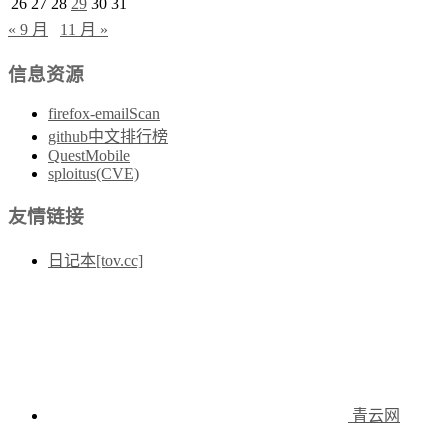
26
27
28
29
30
31
« 9 月
11 月 »
信息资源
firefox-emailScan
github中文排行榜
QuestMobile
sploitus(CVE)
友情链接
日记本[tov.cc]
青云网