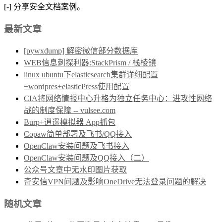
[-] 分享安全文档案例。
最新文章
[pywxdump] 解密微信部分数据库
WEB信息刺探利器:StackPrism / 栈棱镜
linux ubuntu下elasticsearch集群详细配置
+wordpres+elasticPress使用配置
CIA将网络情报中心升格为独立任务中心：进攻性网络
战的制度保障 -- vulsee.com
Burp+逍遥模拟器 App抓包
Copaw简单部署及飞书/QQ接入
OpenClaw安装问题及飞书接入
OpenClaw安装问题及QQ接入（二）
公众号文章中无水印图片获取
奇安信VPN问题及影响OneDrive无法登录问题的解决
随机文章