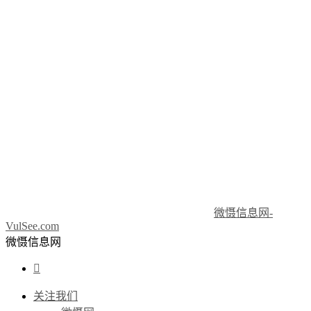
微慑信息网-
VulSee.com
微慑信息网

关注我们