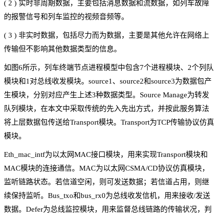
(
2
)
实时非周期数据，主要包括消息数据和流数据，如列车故障
的报警信号和列车监控的视频音频等。
(
3
)
非实时数据，包括尽力而为数据，主要是其他允许在网络上
传输但不影响其他数据类型的信息。
如图6所示，列车终端节点进程模型中包含7个进程模块、2个列队
模块和1对总线收发模块。source1、source2和source3为数据包产
生模块，分别对应产生上述3种数据类型。Source Manage为转发
队列模块，在本文中采取传统的先入先出方式，并按此服务算法
将上层数据包传送给Transport模块。Transport为TCP传输协议仿真
模块。
Eth_mac_intf为以太网MAC接口模块，用来实现Transport模块和
MAC模块的连接通信。MAC为以太网CSMA/CD协议仿真模块，
监听链路状态。若信道空闲，则可发送数据；若信道占用，则继
续保持监听。Bus_txo和bus_rx0为总线收发信机，用来接收/发送
数据。Defer为总线监控模块，用来监督总线链路的传输状况，判